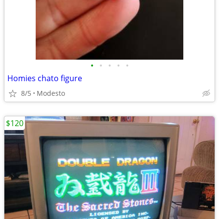
•
•
•
•
•
Homies chato figure
8/5
Modesto
$120