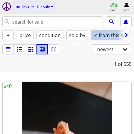
modesto
for sale
post
acct
+
price
condition
sold by
✓ from this seller
newest
1
of 555
$40