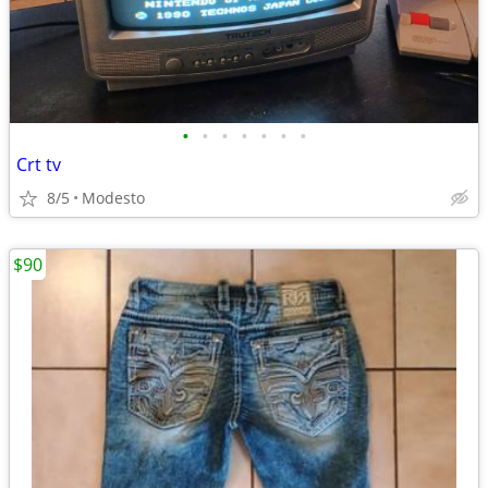
•
•
•
•
•
•
•
Crt tv
8/5
Modesto
$90