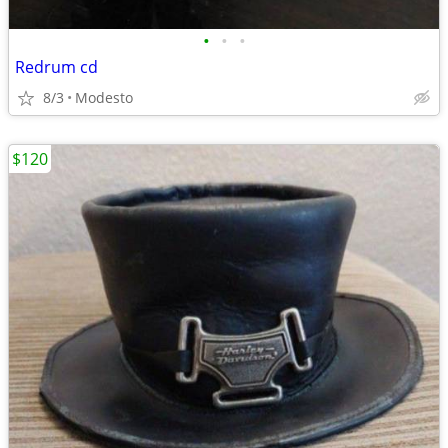
•
•
•
Redrum cd
8/3
Modesto
$120