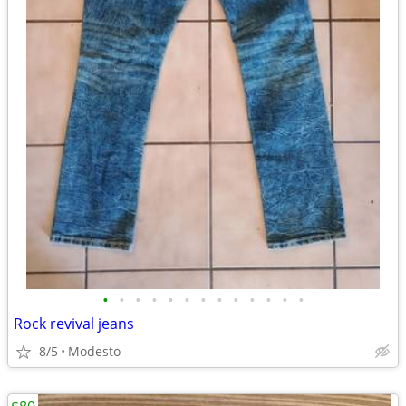
•
•
•
•
•
•
•
•
•
•
•
•
•
Rock revival jeans
8/5
Modesto