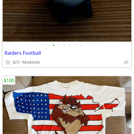
•
•
•
•
•
•
Raiders Football
8/3
Modesto
$100