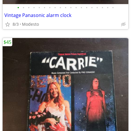
•
•
•
•
•
•
•
•
•
•
•
•
•
•
•
•
•
•
•
Vintage Panasonic alarm clock
8/3
Modesto
$45