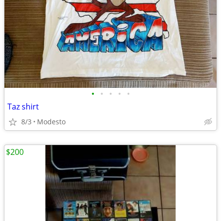
•
•
•
•
•
Taz shirt
8/3
Modesto
$200