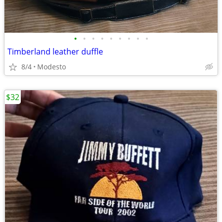
•
•
•
•
•
•
•
•
•
Timberland leather duffle
8/4
Modesto
$32