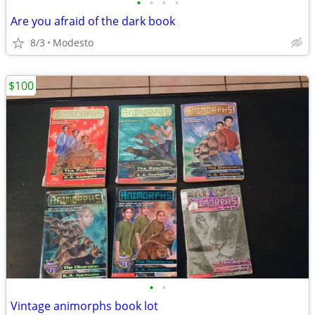
•
•
•
•
Are you afraid of the dark book
8/3
Modesto
$100
•
•
Vintage animorphs book lot