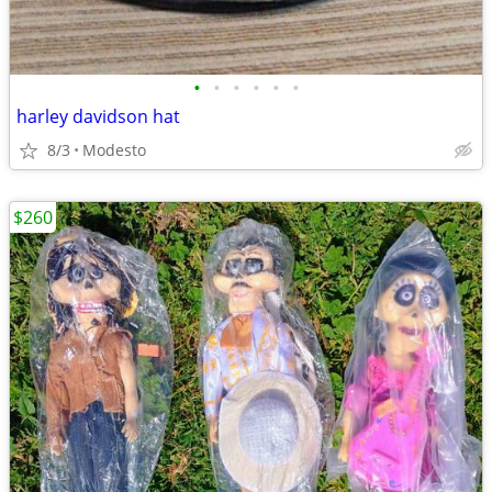
•
•
•
•
•
•
harley davidson hat
8/3
Modesto
$260