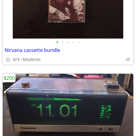
•
•
•
•
•
Nirvana cassette bundle
8/3
Modesto
$200