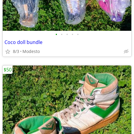
•
•
•
•
•
Coco doll bundle
8/3
Modesto
$50