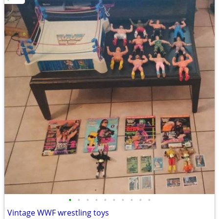
•
•
•
•
•
•
•
•
•
•
Vintage WWF wrestling toys