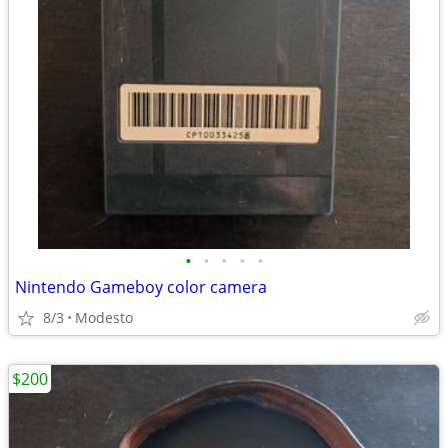
•
•
•
•
•
Nintendo Gameboy color camera
8/3
Modesto
$200