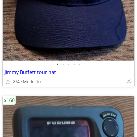
•
•
•
•
•
Jimmy Buffett tour hat
8/4
Modesto
$160