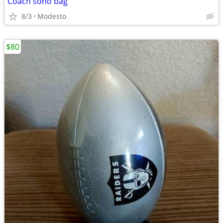
Coach soho bag
8/3
Modesto
$80