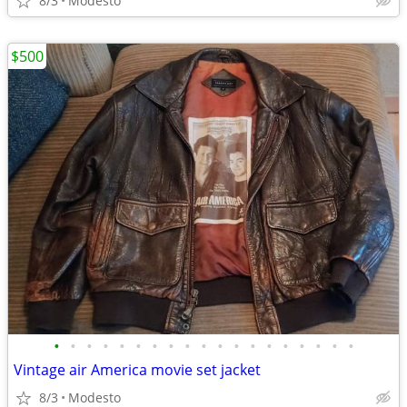
8/3
Modesto
$500
•
•
•
•
•
•
•
•
•
•
•
•
•
•
•
•
•
•
•
Vintage air America movie set jacket
8/3
Modesto