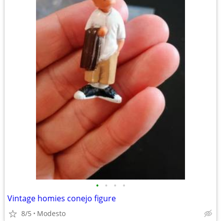
•
•
•
•
Vintage homies conejo figure
8/5
Modesto