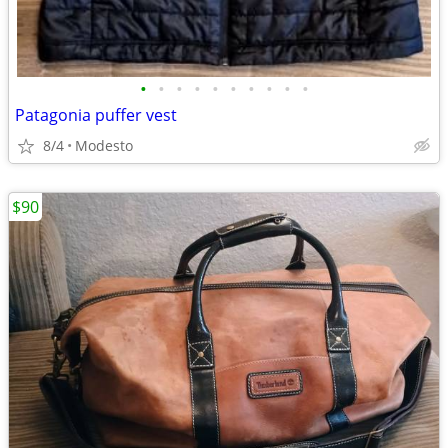
•
•
•
•
•
•
•
•
•
•
Patagonia puffer vest
8/4
Modesto
$90