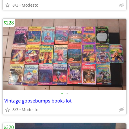
8/3
Modesto
$228
•
•
Vintage goosebumps books lot
8/3
Modesto
$320