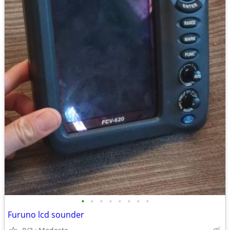
•
•
•
•
•
•
•
•
Furuno lcd sounder