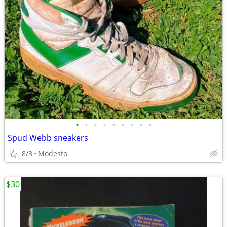
•
•
•
•
•
•
•
•
•
Spud Webb sneakers
8/3
Modesto
$30