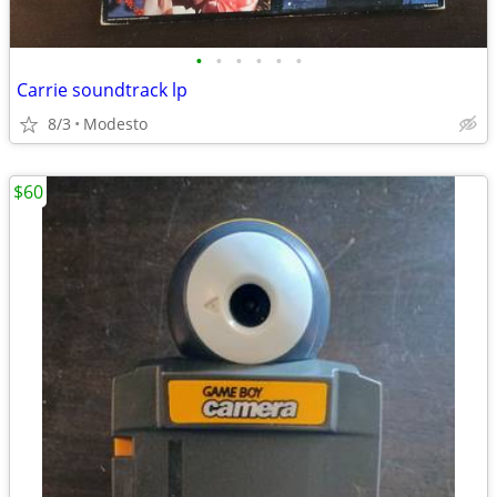
•
•
•
•
•
•
Carrie soundtrack lp
8/3
Modesto
$60