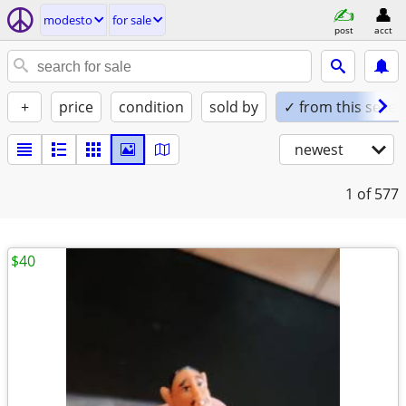
modesto
for sale
post
acct
+
price
condition
sold by
✓ from this seller
newest
1
of 577
$40