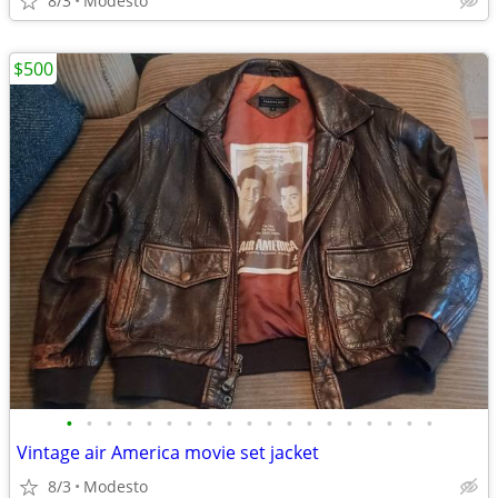
8/3
Modesto
$500
•
•
•
•
•
•
•
•
•
•
•
•
•
•
•
•
•
•
•
Vintage air America movie set jacket
8/3
Modesto