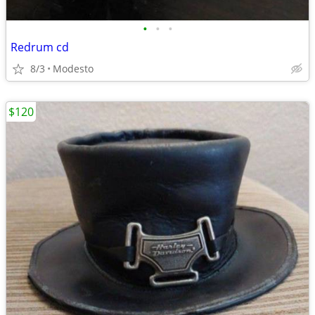
•
•
•
Redrum cd
8/3
Modesto
$120