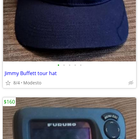
•
•
•
•
•
Jimmy Buffett tour hat
8/4
Modesto
$160