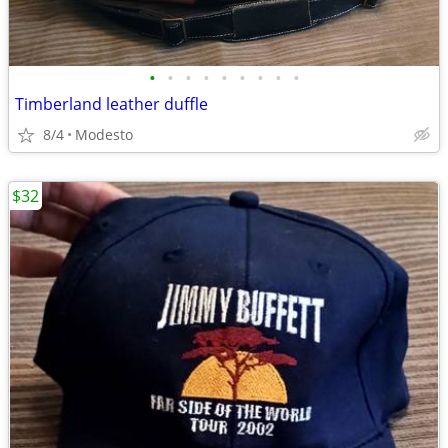
•
•
•
•
•
•
•
•
•
Timberland leather duffle
8/4
Modesto
$32