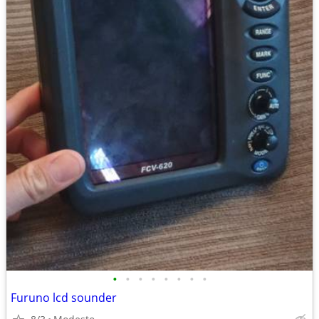
•
•
•
•
•
•
•
•
Furuno lcd sounder