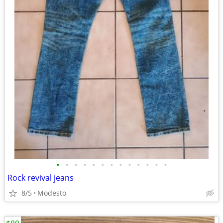
•
•
•
•
•
•
•
•
•
•
•
•
•
Rock revival jeans
8/5
Modesto