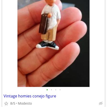
•
•
•
•
Vintage homies conejo figure
8/5
Modesto