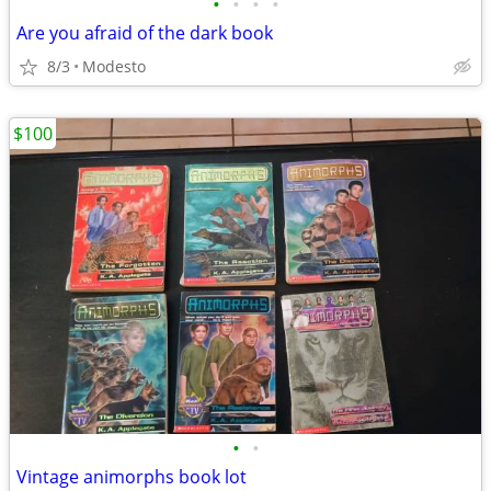
•
•
•
•
Are you afraid of the dark book
8/3
Modesto
$100
•
•
Vintage animorphs book lot