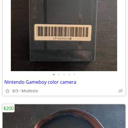
•
•
•
•
•
Nintendo Gameboy color camera
8/3
Modesto
$200