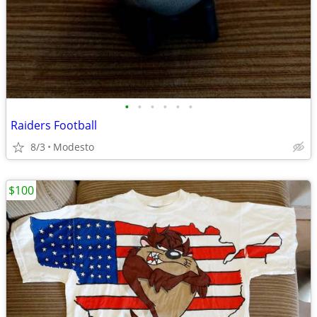
•
•
•
•
•
•
Raiders Football
8/3
Modesto
$100