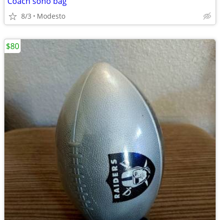
Coach soho bag
8/3
Modesto
$80