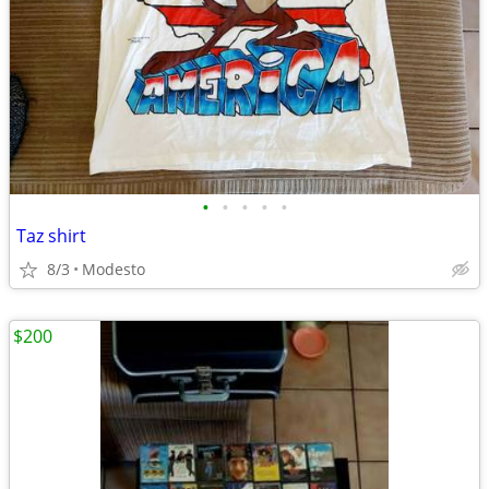
•
•
•
•
•
Taz shirt
8/3
Modesto
$200