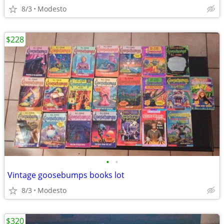
8/3
Modesto
$228
•
•
Vintage goosebumps books lot
8/3
Modesto
$320