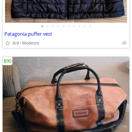
•
•
•
•
•
•
•
•
•
•
Patagonia puffer vest
8/4
Modesto
$90