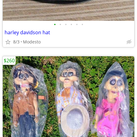
•
•
•
•
•
•
harley davidson hat
8/3
Modesto
$260