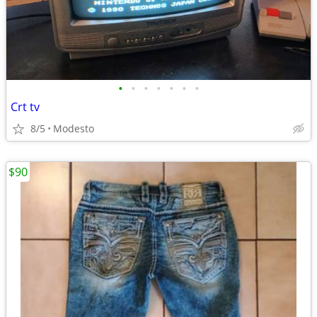
•
•
•
•
•
•
•
Crt tv
8/5
Modesto
$90