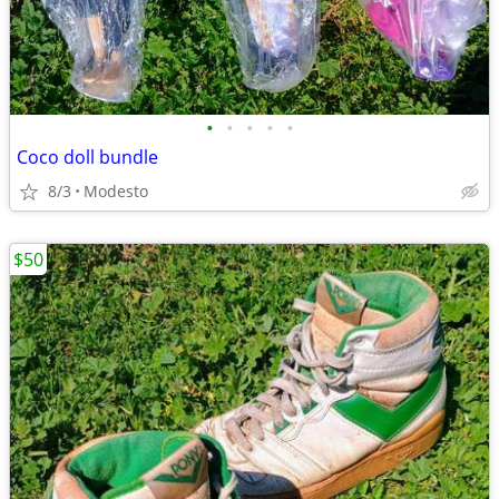
•
•
•
•
•
Coco doll bundle
8/3
Modesto
$50