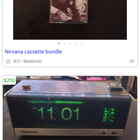
•
•
•
•
•
Nirvana cassette bundle
8/3
Modesto
$200