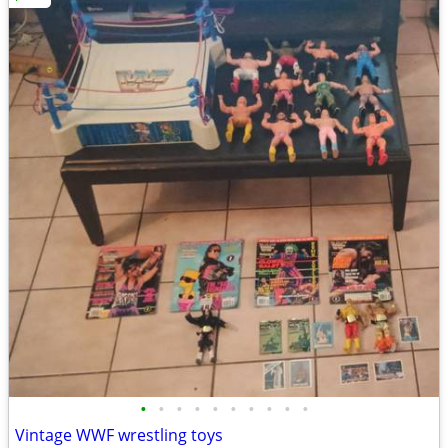
•
•
•
•
•
•
•
•
•
•
Vintage WWF wrestling toys