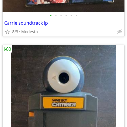
•
•
•
•
•
•
Carrie soundtrack lp
8/3
Modesto
$60