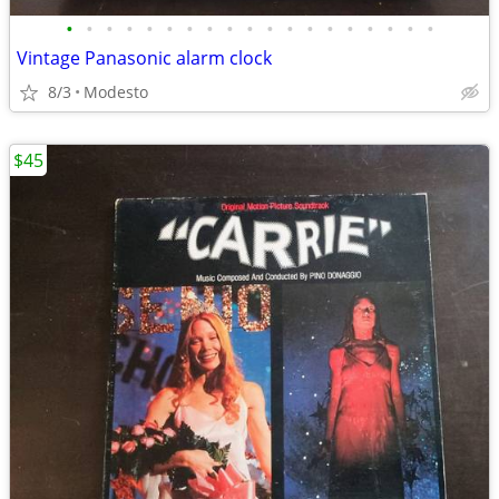
•
•
•
•
•
•
•
•
•
•
•
•
•
•
•
•
•
•
•
Vintage Panasonic alarm clock
8/3
Modesto
$45