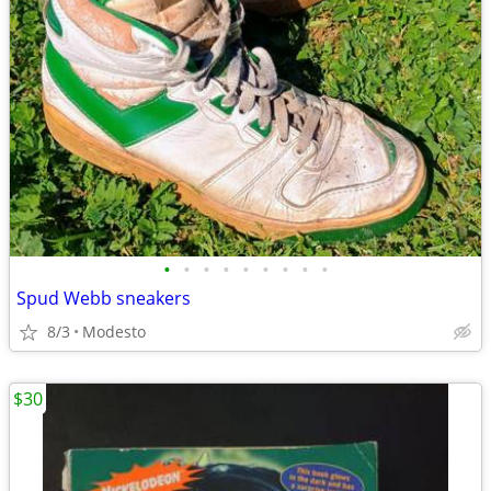
•
•
•
•
•
•
•
•
•
Spud Webb sneakers
8/3
Modesto
$30