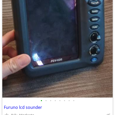
•
•
•
•
•
•
•
•
Furuno lcd sounder