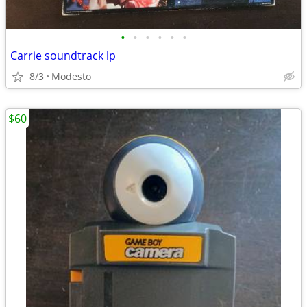
•
•
•
•
•
•
Carrie soundtrack lp
8/3
Modesto
$60