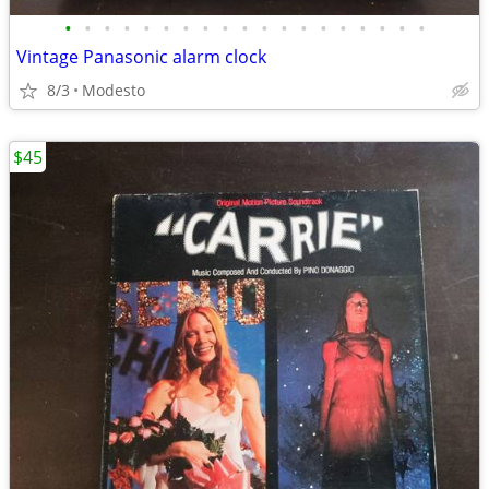
•
•
•
•
•
•
•
•
•
•
•
•
•
•
•
•
•
•
•
Vintage Panasonic alarm clock
8/3
Modesto
$45