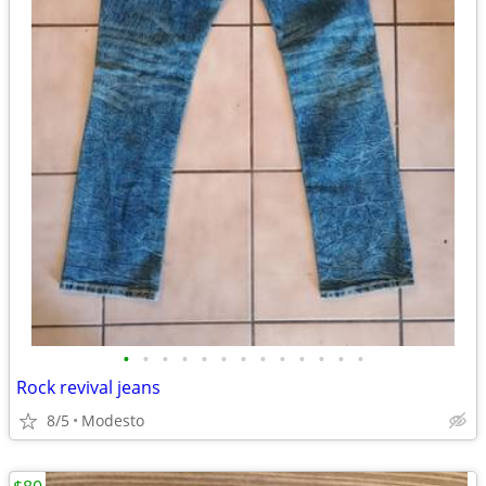
•
•
•
•
•
•
•
•
•
•
•
•
•
Rock revival jeans
8/5
Modesto