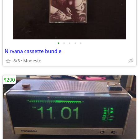
•
•
•
•
•
Nirvana cassette bundle
8/3
Modesto
$200