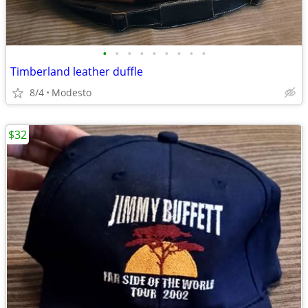
•
•
•
•
•
•
•
•
•
Timberland leather duffle
8/4
Modesto
$32