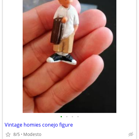
•
•
•
•
Vintage homies conejo figure
8/5
Modesto