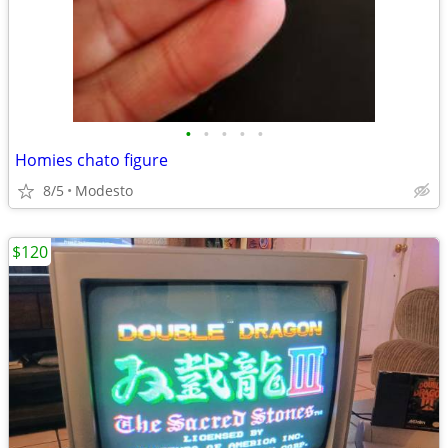
•
•
•
•
•
Homies chato figure
8/5
Modesto
$120