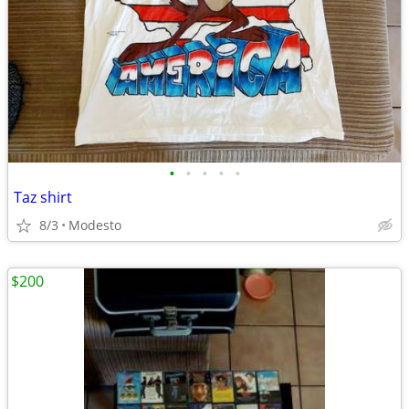
•
•
•
•
•
Taz shirt
8/3
Modesto
$200