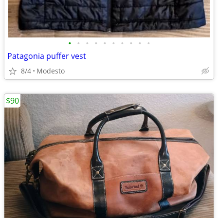
•
•
•
•
•
•
•
•
•
•
Patagonia puffer vest
8/4
Modesto
$90