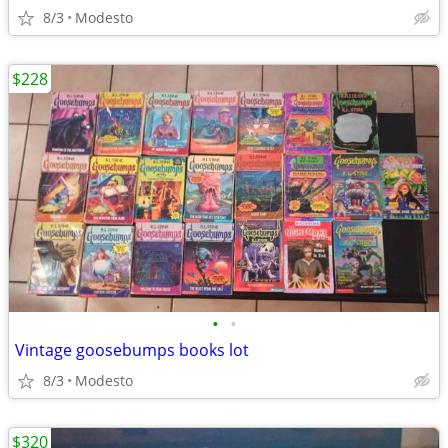
8/3
Modesto
$228
•
•
Vintage goosebumps books lot
8/3
Modesto
$320