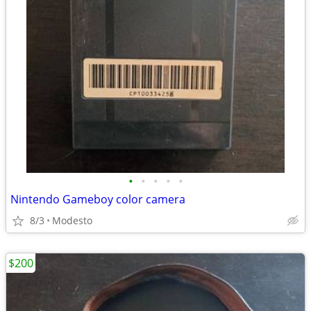
•
•
•
•
•
Nintendo Gameboy color camera
8/3
Modesto
$200