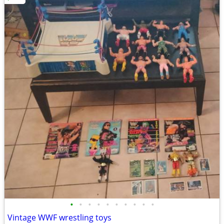
•
•
•
•
•
•
•
•
•
•
Vintage WWF wrestling toys