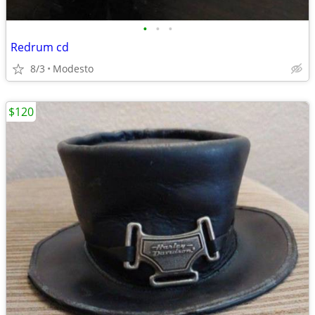
•
•
•
Redrum cd
8/3
Modesto
$120