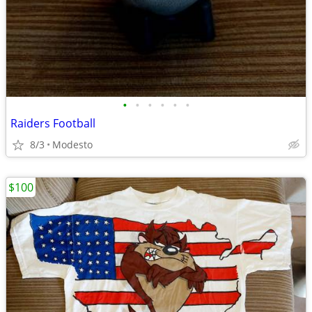
•
•
•
•
•
•
Raiders Football
8/3
Modesto
$100