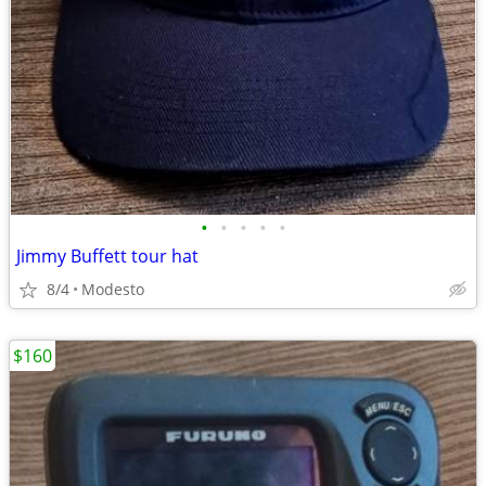
•
•
•
•
•
Jimmy Buffett tour hat
8/4
Modesto
$160