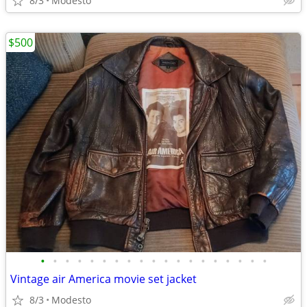
8/3
Modesto
$500
•
•
•
•
•
•
•
•
•
•
•
•
•
•
•
•
•
•
•
Vintage air America movie set jacket
8/3
Modesto