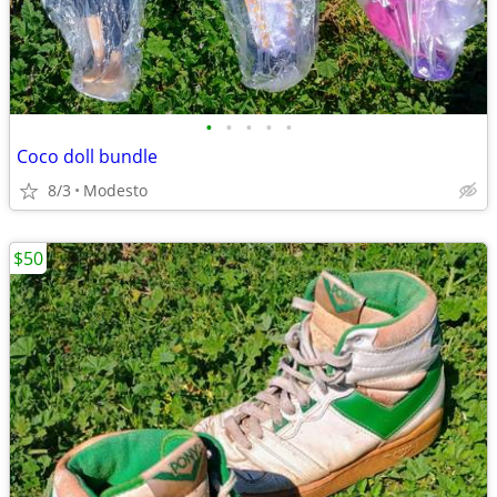
•
•
•
•
•
Coco doll bundle
8/3
Modesto
$50