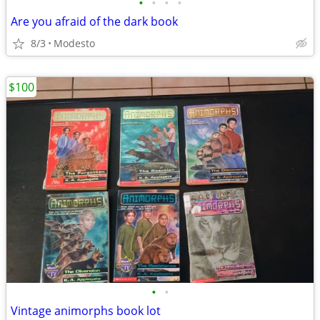
•
•
•
•
Are you afraid of the dark book
8/3
Modesto
$100
•
•
Vintage animorphs book lot