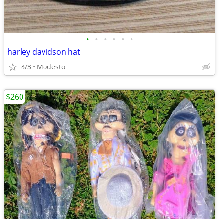
•
•
•
•
•
•
harley davidson hat
8/3
Modesto
$260