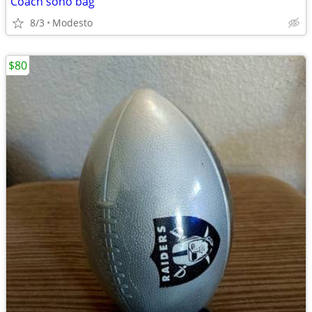
Coach soho bag
8/3
Modesto
$80