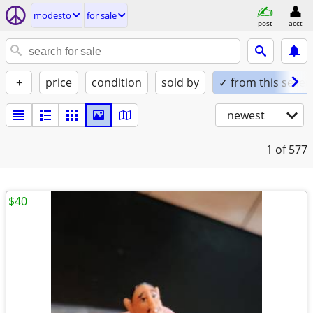
modesto
for sale
post
acct
+
price
condition
sold by
✓ from this seller
newest
1
of 577
$40