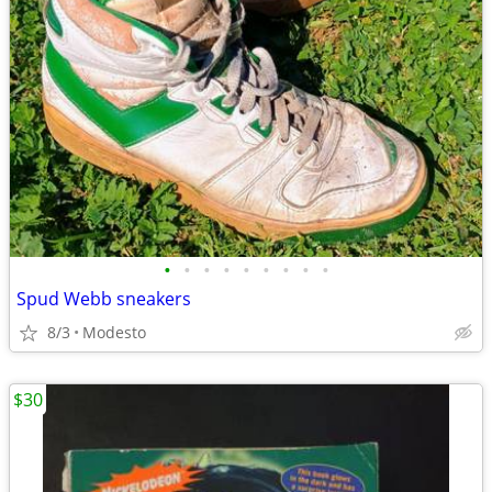
•
•
•
•
•
•
•
•
•
Spud Webb sneakers
8/3
Modesto
$30