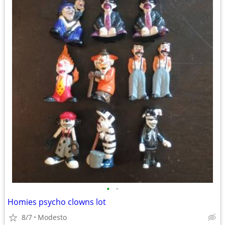
•
•
Homies psycho clowns lot
8/7
Modesto