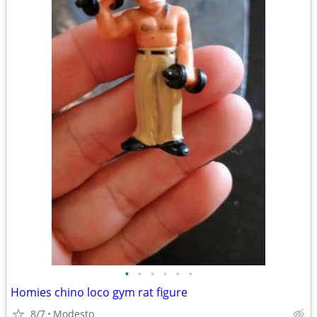
•
•
•
•
•
•
Homies chino loco gym rat figure
8/7
Modesto