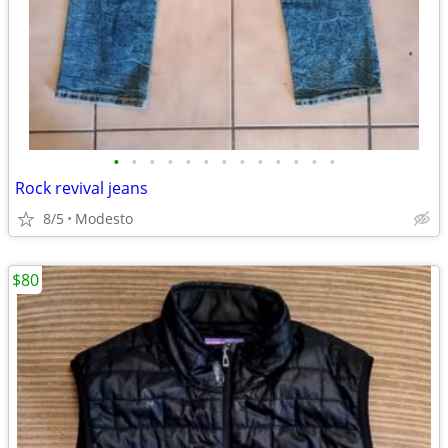
•
•
•
•
•
•
•
•
•
•
•
•
•
Rock revival jeans
8/5
Modesto
$80