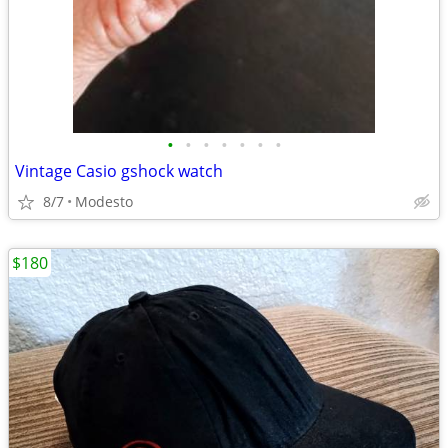
•
•
•
•
•
•
•
Vintage Casio gshock watch
8/7
Modesto
$180