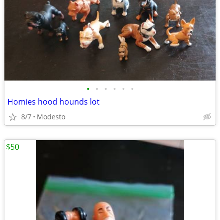
•
•
•
•
•
•
Homies hood hounds lot
8/7
Modesto
$50