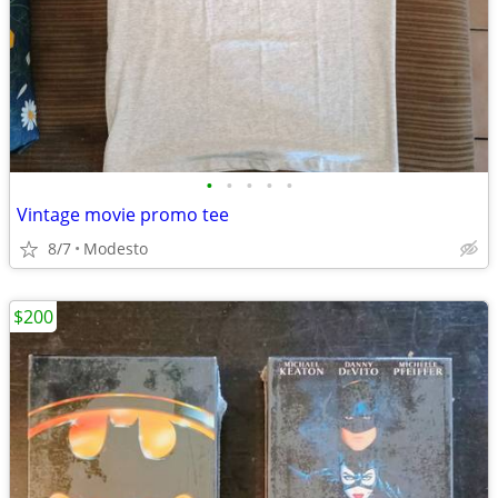
•
•
•
•
•
Vintage movie promo tee
8/7
Modesto
$200