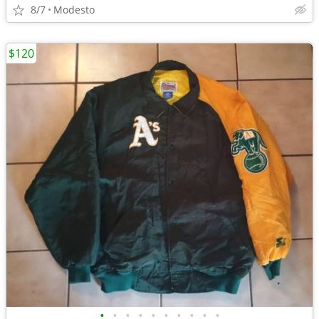
8/7
Modesto
$120
•
•
•
•
•
•
•
•
•
•