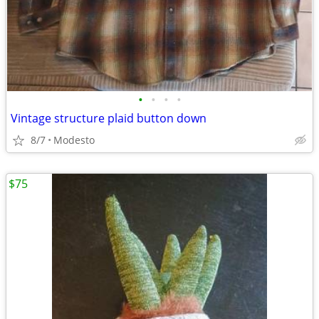
•
•
•
•
Vintage structure plaid button down
8/7
Modesto
$75