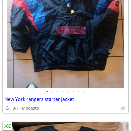
•
•
•
•
•
•
•
•
New York rangers starter jacket
8/7
Modesto
$60