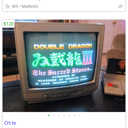
8/5
Modesto
$120
•
•
•
•
•
•
•
Crt tv