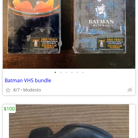
•
•
•
•
•
•
Batman VHS bundle
8/7
Modesto
$100