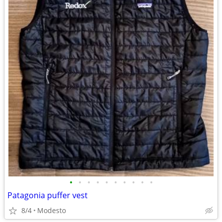
•
•
•
•
•
•
•
•
•
•
Patagonia puffer vest
8/4
Modesto