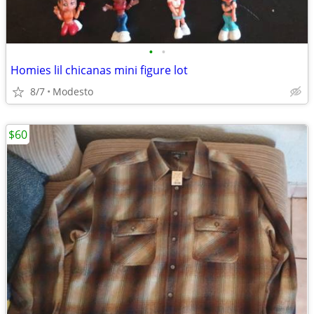
•
•
Homies lil chicanas mini figure lot
8/7
Modesto
$60