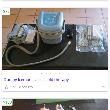
$75
•
•
•
•
•
•
•
Donjoy Iceman classic cold therapy
8/7
Modesto
$100