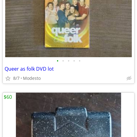
•
•
•
•
•
Queer as folk DVD lot
8/7
Modesto
$60