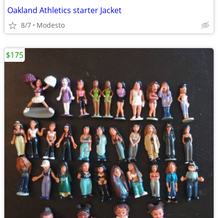
Oakland Athletics starter Jacket
8/7
Modesto
$175