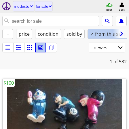
modesto
for sale
post
acct
+
price
condition
sold by
✓ from this seller
newest
1
of 532
$100