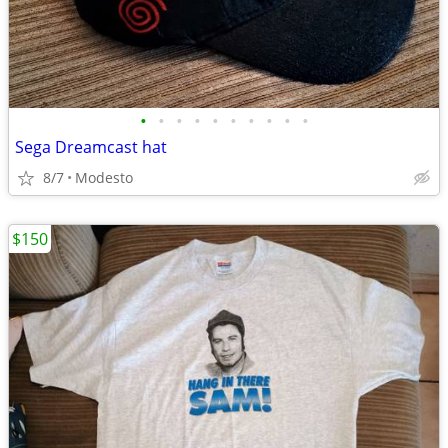
•
•
•
•
•
•
•
•
•
•
Sega Dreamcast hat
8/7
Modesto
$150