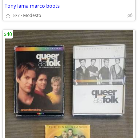
Tony lama marco boots
8/7
Modesto
$40