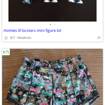
•
•
Homies lil locsters mini figure lot
8/7
Modesto
$75