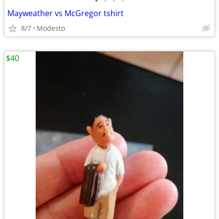
•
•
•
•
Mayweather vs McGregor tshirt
8/7
Modesto
$40