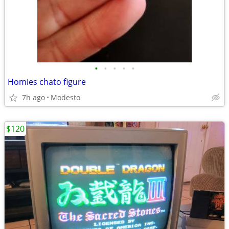
•
•
•
•
•
Homies chato figure
7h ago
Modesto
$120