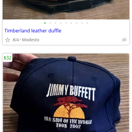
•
•
•
•
•
•
•
•
•
Timberland leather duffle
8/4
Modesto
$32