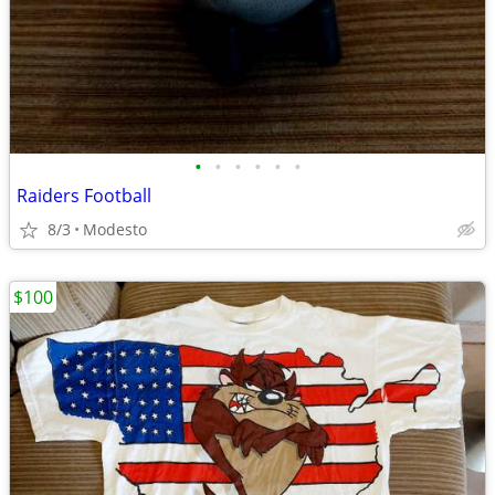
•
•
•
•
•
•
Raiders Football
8/3
Modesto
$100