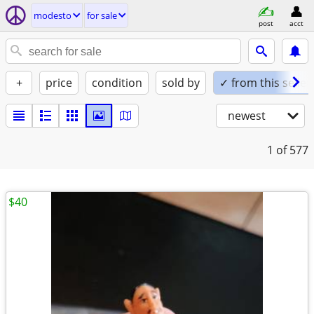
modesto
for sale
post
acct
+
price
condition
sold by
✓ from this seller
newest
1
of 577
$40