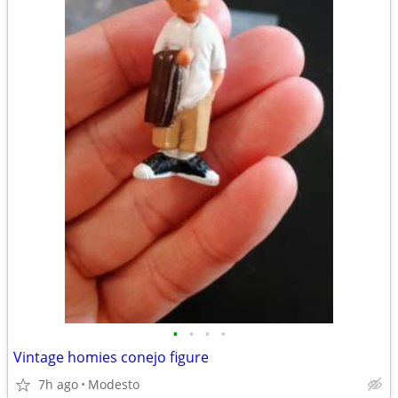
•
•
•
•
Vintage homies conejo figure
7h ago
Modesto