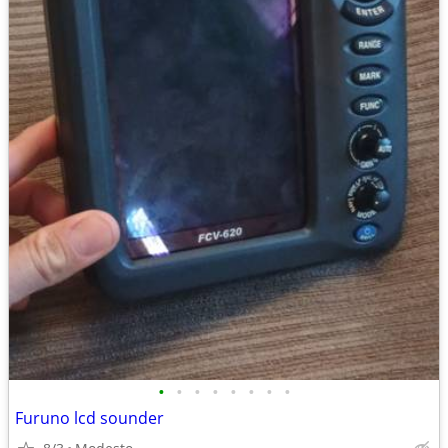
•
•
•
•
•
•
•
•
Furuno lcd sounder