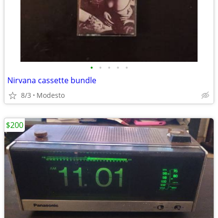
•
•
•
•
•
Nirvana cassette bundle
8/3
Modesto
$200