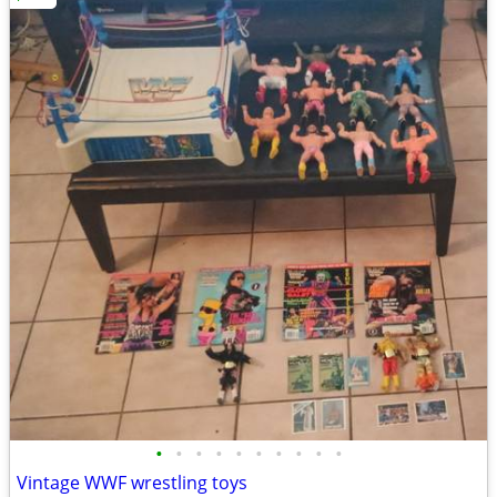
•
•
•
•
•
•
•
•
•
•
Vintage WWF wrestling toys