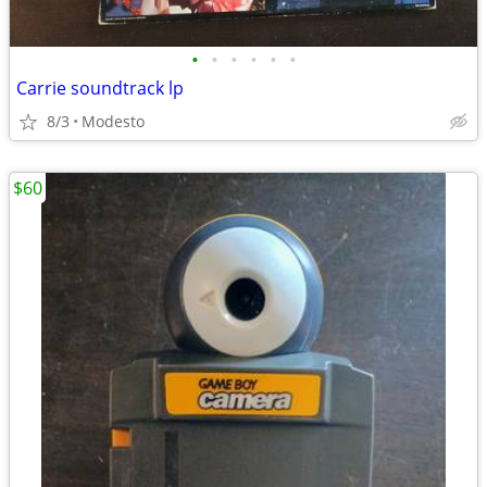
•
•
•
•
•
•
Carrie soundtrack lp
8/3
Modesto
$60