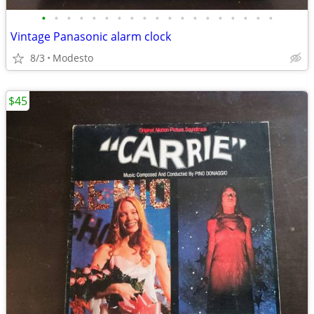
•
•
•
•
•
•
•
•
•
•
•
•
•
•
•
•
•
•
•
Vintage Panasonic alarm clock
8/3
Modesto
$45