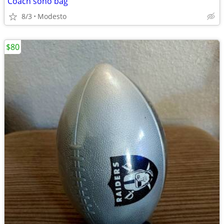
Coach soho bag
8/3
Modesto
$80