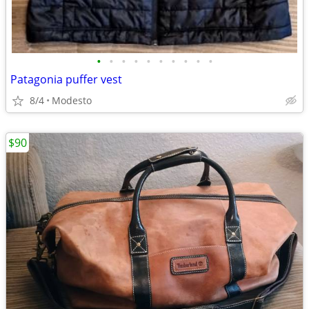
•
•
•
•
•
•
•
•
•
•
Patagonia puffer vest
8/4
Modesto
$90