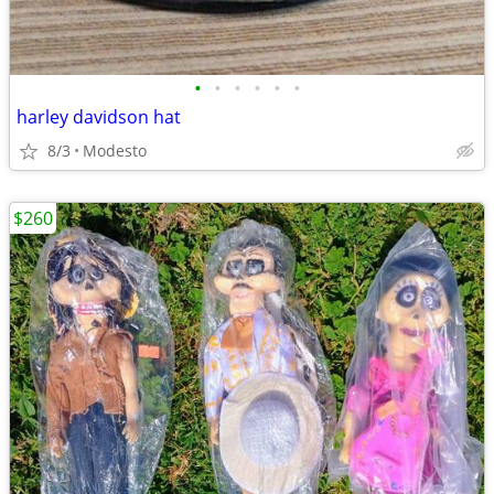
•
•
•
•
•
•
harley davidson hat
8/3
Modesto
$260