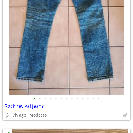
•
•
•
•
•
•
•
•
•
•
•
•
•
Rock revival jeans
7h ago
Modesto