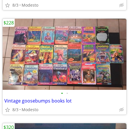
8/3
Modesto
$228
•
•
Vintage goosebumps books lot
8/3
Modesto
$320