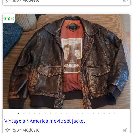
8/3
Modesto
$500
•
•
•
•
•
•
•
•
•
•
•
•
•
•
•
•
•
•
•
Vintage air America movie set jacket
8/3
Modesto