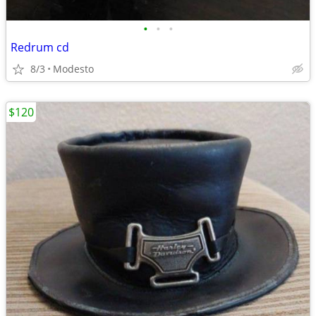
•
•
•
Redrum cd
8/3
Modesto
$120