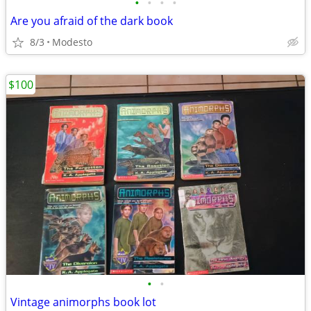
•
•
•
•
Are you afraid of the dark book
8/3
Modesto
$100
•
•
Vintage animorphs book lot