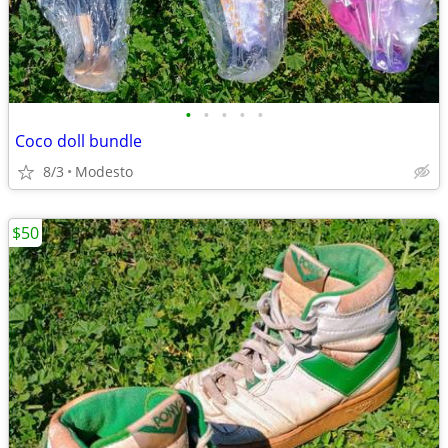
•
•
•
•
•
Coco doll bundle
8/3
Modesto
$50