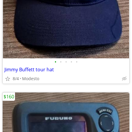
•
•
•
•
•
Jimmy Buffett tour hat
8/4
Modesto
$160