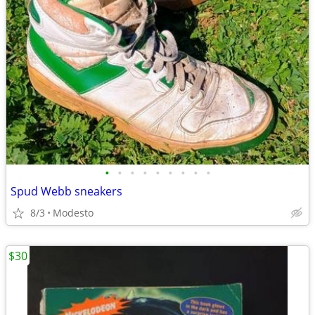
•
•
•
•
•
•
•
•
•
Spud Webb sneakers
8/3
Modesto
$30