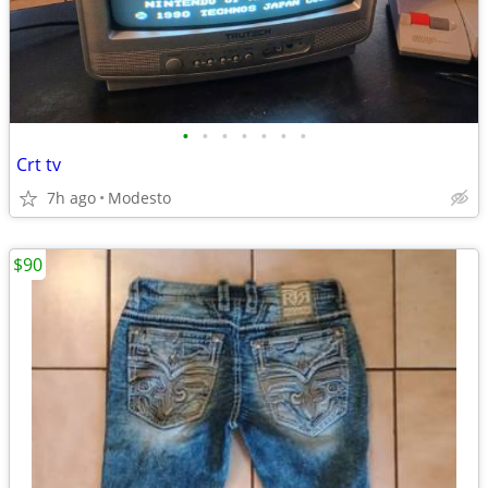
•
•
•
•
•
•
•
Crt tv
7h ago
Modesto
$90