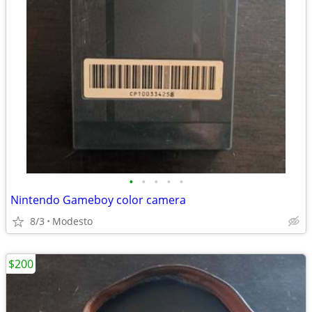
•
•
•
•
•
Nintendo Gameboy color camera
8/3
Modesto
$200