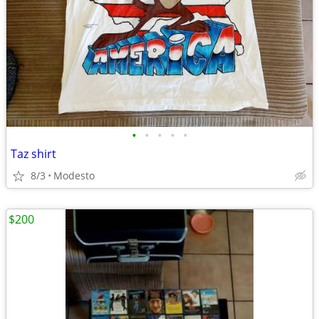
•
•
•
•
•
Taz shirt
8/3
Modesto
$200