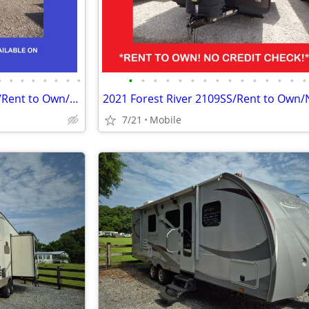
•
•
•
•
•
•
•
•
•
•
•
•
•
•
•
•
•
•
•
•
•
•
•
2026 Forest River Puma 310RK/Rent to Own/No Credit Check
7/21
Mobile