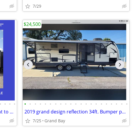
7/29
$24,500
•
•
•
•
•
•
•
•
•
•
•
•
•
•
•
•
•
•
•
•
•
•
•
•
•
2026 Forest River Puma Vista 39FKL/Rent to Own/No Credit Check
2019 grand design reflection 34ft. Bumper pull NEW PRICE!
7/25
Grand Bay