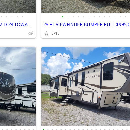
•
•
•
•
•
•
•
•
•
•
•
•
•
•
•
•
•
•
30 FT FLAGSTAFF SUPER LITE 1/2 TON TOWABLE $13,500 OBO
29 FT VIEWFINDER BUMPER PULL $9950
7/17
•
•
•
•
•
•
•
•
•
•
•
•
•
•
•
•
•
•
•
•
•
•
•
•
•
•
•
•