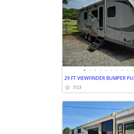
•
•
•
•
•
•
•
•
•
•
29 FT VIEWFINDER BUMPER PU
7/23