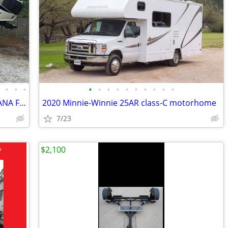
•
•
•
•
•
•
•
•
•
•
•
•
•
•
" NEW PRICE" 37 FT TRIPLE SLIDE MONTANA FIFTH WHEEL $27,500 OBO
2020 Minnie-Winnie 25AR class-C motorhome
7/23
$2,100