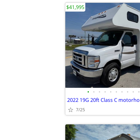
$41,995
•
•
•
•
•
•
•
•
•
•
2022 19G 20ft Class C motorh
7/25