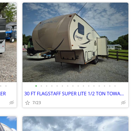
•
•
•
•
•
•
•
•
•
•
•
•
•
•
•
•
•
•
LER
30 FT FLAGSTAFF SUPER LITE 1/2 TON TOWABLE $13,500 OBO
7/23