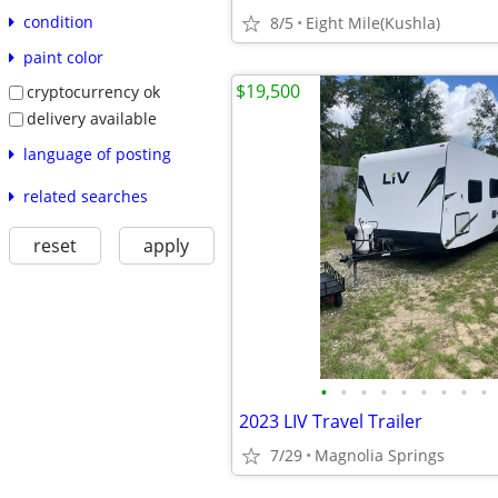
condition
8/5
Eight Mile(Kushla)
paint color
$19,500
cryptocurrency ok
delivery available
language of posting
related searches
reset
apply
•
•
•
•
•
•
•
•
•
2023 LIV Travel Trailer
7/29
Magnolia Springs