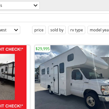
s
est
price
sold by
rv type
model yea
$29,995