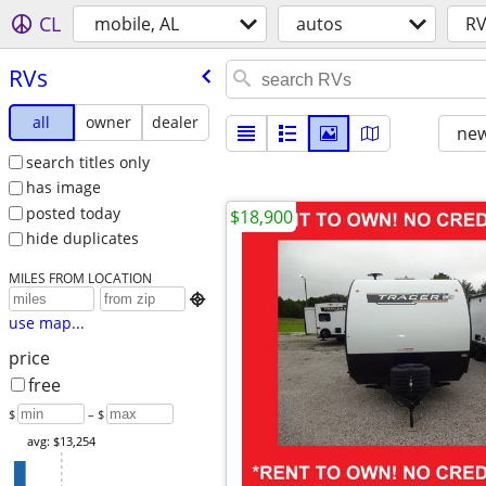
CL
mobile, AL
autos
RV
RVs
all
owner
dealer
new
search titles only
has image
posted today
$18,900
hide duplicates
MILES FROM LOCATION

use map...
price
free
$
– $
avg: $13,254