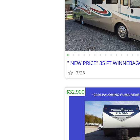
•
•
•
•
•
•
•
•
•
•
•
•
•
•
7/23
$32,900