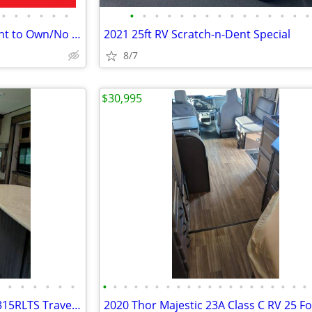
•
•
•
•
•
•
•
•
•
•
•
•
•
•
•
•
•
•
•
•
•
2025 Prime Time 240BHSLE/Rent to Own/No Credit Check
2021 25ft RV Scratch-n-Dent Special
8/7
$30,995
•
•
•
•
•
•
•
•
•
•
•
•
•
•
•
•
•
•
•
•
•
•
•
•
•
•
2017 Grand Design Reflection 315RLTS Travel Trailer 38.6'
2020 Thor Majestic 23A Class C RV 25 F