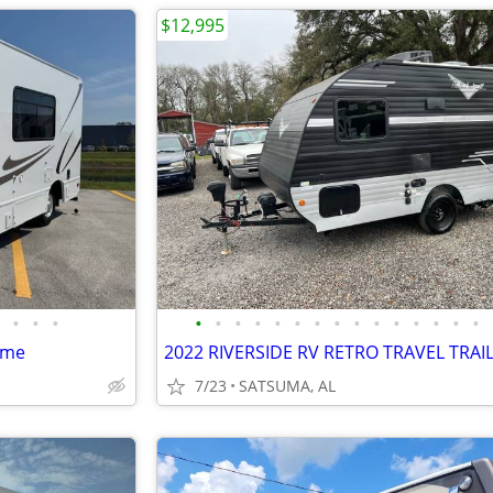
$12,995
•
•
•
•
•
•
•
•
•
•
•
•
•
•
•
•
•
•
ome
2022 RIVERSIDE RV RETRO TRAVEL TRAI
7/23
SATSUMA, AL