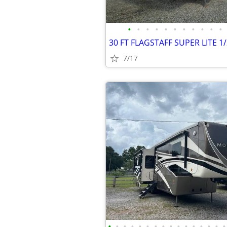
•
•
•
•
•
•
•
•
•
•
•
7/17
•
•
•
•
•
•
•
•
•
•
•
•
•
•
•
•