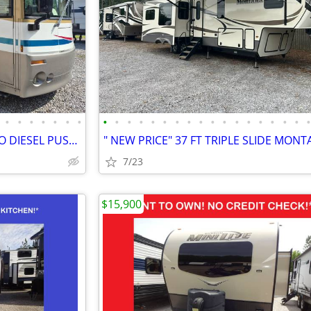
•
•
•
•
•
•
•
•
•
•
•
•
•
•
•
•
•
•
•
•
•
•
•
•
" NEW PRICE" 35 FT WINNEBAGO DIESEL PUSHER RV $33,995 OBO
7/23
$15,900