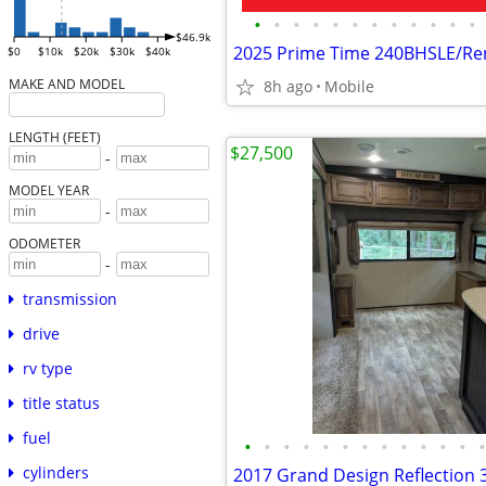
•
•
•
•
•
•
•
•
•
•
•
•
$46.9k
$0
$10k
$20k
$30k
$40k
MAKE AND MODEL
8h ago
Mobile
LENGTH (FEET)
$27,500
-
MODEL YEAR
-
ODOMETER
-
transmission
drive
rv type
title status
fuel
•
•
•
•
•
•
•
•
•
•
•
•
•
cylinders