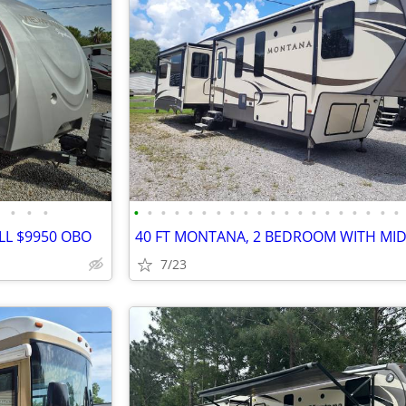
•
•
•
•
•
•
•
•
•
•
•
•
•
•
•
•
•
•
•
•
•
•
•
LL $9950 OBO
7/23