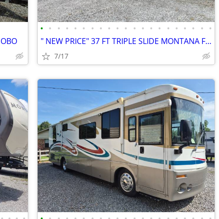
•
•
•
•
•
•
•
•
•
•
•
•
•
•
•
•
•
•
•
•
•
 OBO
" NEW PRICE" 37 FT TRIPLE SLIDE MONTANA FIFTH WHEEL $27,500 OBO
7/17
•
•
•
•
•
•
•
•
•
•
•
•
•
•
•
•
•
•
•
•
•
•
•
•
•