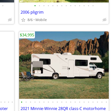
•
•
•
•
•
•
•
•
•
•
•
•
•
•
•
2006 pligrim
8/6
Mobile
$34,995
•
•
•
•
•
•
•
•
•
•
•
•
•
•
•
•
•
•
•
•
•
•
•
•
ooter
2021 Minnie-Winnie 28QR class-C motorhome