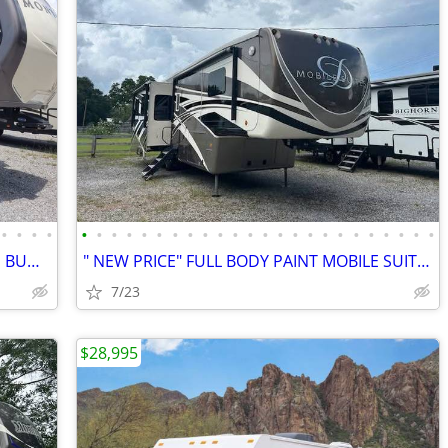
•
•
•
•
•
•
•
•
•
•
•
•
•
•
•
•
•
•
•
•
•
•
•
•
•
•
•
•
40 FT MONTANA, 2 BEDROOM WITH MID BUNK & LOFT BED $33,995 OBO
" NEW PRICE" FULL BODY PAINT MOBILE SUITES $29,995
7/23
$28,995