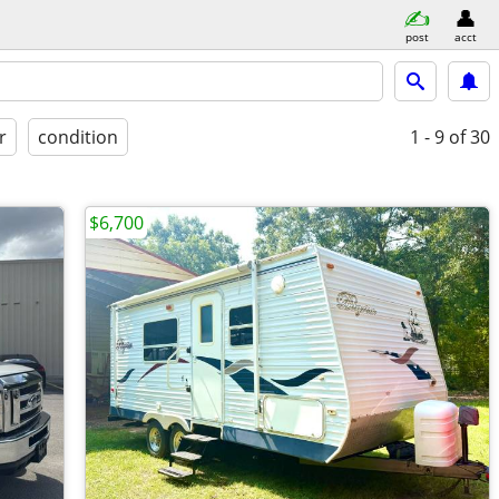
post
acct
r
condition
1 - 9
of 30
$6,700