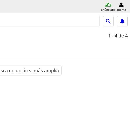
anúnciate
cuenta
1 - 4
de 4
sca en un área más amplia