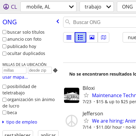
CL
mobile, AL
trabajo
ONG
ONG
buscar solo títulos
nu
anuncio con foto
publicado hoy
ocultar duplicados
MILLAS DE LA UBICACIÓN

No se encontraron resultados lo
usar mapa...
posibilidad de
Biloxi
teletrabajo
Maintenance Techn
organización sin ánimo
7/23
$15 & up to $25 pe
de lucro
beca
Jefferson
We are hiring: Ani
tipo de empleo
7/14
$11.00/ hour
no-ki
restablecer
aplicar