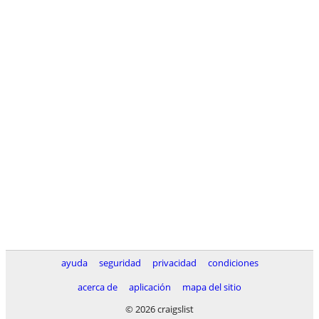
ayuda
seguridad
privacidad
condiciones
acerca de
aplicación
mapa del sitio
© 2026 craigslist