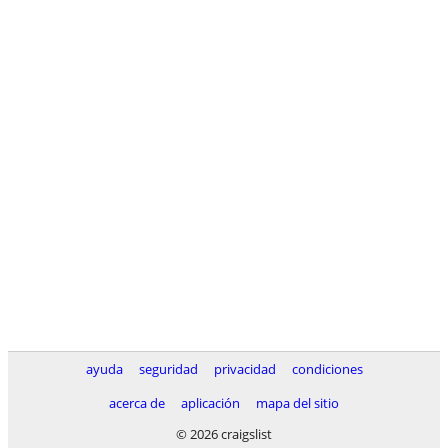
ayuda
seguridad
privacidad
condiciones
acerca de
aplicación
mapa del sitio
© 2026 craigslist