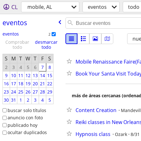
CL
mobile, AL
eventos
todo
eventos
eventos
2
nu
Comprobar
desmarcar
todo
todo
S
M
T
W
T
F
S
Mobile Renaissance Faire(Fa
2
3
4
5
6
7
8
Book Your Santa Visit Today 
9
10
11
12
13
14
15
16
17
18
19
20
21
22
23
24
25
26
27
28
29
más de áreas cercanas (ordenad
30
31
1
2
3
4
5
Content Creation
buscar solo títulos
Mandevill
anuncio con foto
Reiki classes in New Orlean
publicado hoy
ocultar duplicados
Hypnosis class
Ozark
8/31