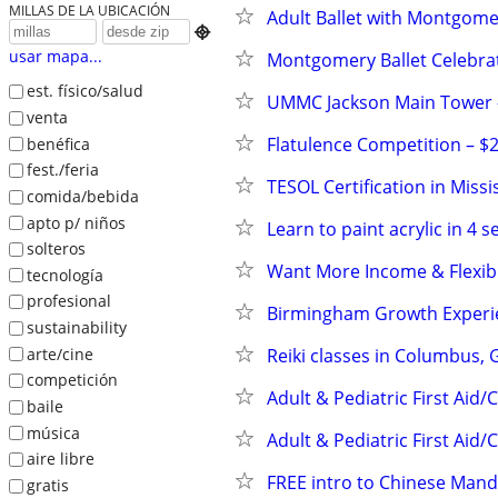
MILLAS DE LA UBICACIÓN
Adult Ballet with Montgome

usar mapa...
Montgomery Ballet Celebrat
est. físico/salud
UMMC Jackson Main Tower -
venta
Flatulence Competition – $2
benéfica
fest./feria
TESOL Certification in Missi
comida/bebida
apto p/ niños
Learn to paint acrylic in 4 s
solteros
Want More Income & Flexibi
tecnología
profesional
Birmingham Growth Experi
sustainability
arte/cine
Reiki classes in Columbus, 
competición
Adult & Pediatric First Aid/
baile
música
Adult & Pediatric First Aid/
aire libre
FREE intro to Chinese Mand
gratis