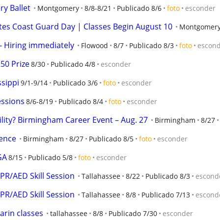
ry Ballet
Montgomery
8/8-8/21
Publicado 8/6
foto
esconder
es Coast Guard Day | Classes Begin August 10
Montgomer
 Hiring immediately
Flowood
8/7
Publicado 8/3
foto
escon
50 Prize
8/30
Publicado 4/8
esconder
ssippi
9/1-9/14
Publicado 3/6
foto
esconder
essions
8/6-8/19
Publicado 8/4
foto
esconder
lity? Birmingham Career Event – Aug. 27
Birmingham
8/27
ence
Birmingham
8/27
Publicado 8/5
foto
esconder
GA
8/15
Publicado 5/8
foto
esconder
CPR/AED Skill Session
Tallahassee
8/22
Publicado 8/3
escond
CPR/AED Skill Session
Tallahassee
8/8
Publicado 7/13
escond
arin classes
tallahassee
8/8
Publicado 7/30
esconder