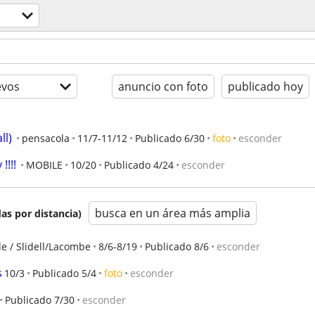
evos
anuncio con foto
publicado hoy
ll)
pensacola
11/7-11/12
Publicado 6/30
foto
esconder
!!!!
MOBILE
10/20
Publicado 4/24
esconder
busca en un área más amplia
as por distancia)
e / Slidell/Lacombe
8/6-8/19
Publicado 8/6
esconder
s
10/3
Publicado 5/4
foto
esconder
Publicado 7/30
esconder