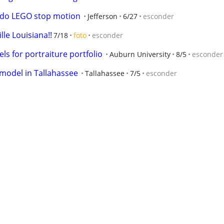
o do LEGO stop motion
Jefferson
6/27
esconder
lle Louisiana!!
7/18
foto
esconder
s for portraiture portfolio
Auburn University
8/5
esconder
 model in Tallahassee
Tallahassee
7/5
esconder