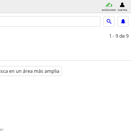
anúnciate
cuenta
1 - 9
de 9
sca en un área más amplia
er