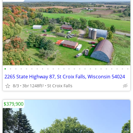
•
•
•
•
•
•
•
•
•
•
•
•
•
•
•
•
•
•
•
•
•
•
•
•
2265 State Highway 87, St Croix Falls, Wisconsin 54024
8/3
3br
1248ft
St Croix Falls
2
$379,900