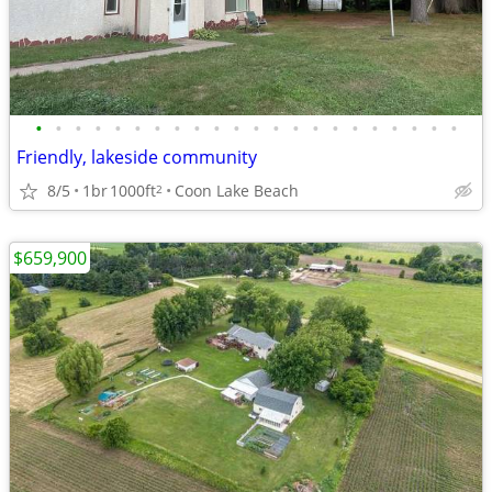
•
•
•
•
•
•
•
•
•
•
•
•
•
•
•
•
•
•
•
•
•
•
Friendly, lakeside community
8/5
1br
1000ft
Coon Lake Beach
2
$659,900