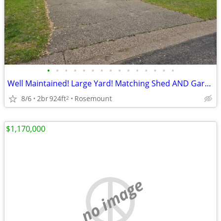
•
•
•
•
•
•
•
•
•
•
•
•
•
•
•
Well Maintained! Large Yard! Matching Shed AND Garage!
8/6
2br
924ft
Rosemount
2
$1,170,000
no image