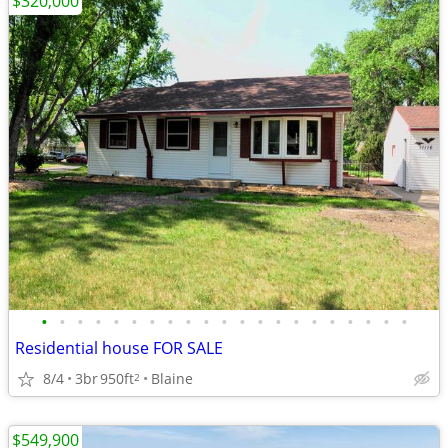
$320,000
•
•
•
•
•
•
•
•
•
•
•
•
•
•
•
•
•
•
•
•
•
Residential house FOR SALE
8/4
3br
950ft
Blaine
2
$549,900