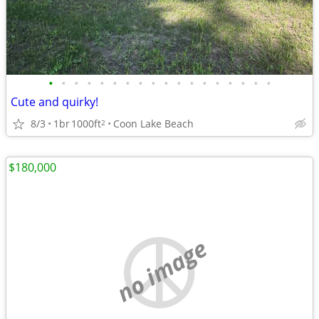
•
•
•
•
•
•
•
•
•
•
•
•
•
•
•
•
•
•
Cute and quirky!
8/3
1br
1000ft
Coon Lake Beach
2
$180,000
no image