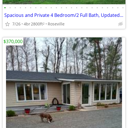
•
•
•
•
•
•
•
•
•
•
•
•
•
•
•
•
•
•
•
•
•
•
•
•
Spacious and Private 4 Bedroom/2 Full Bath, Updated Walkout Rambler
7/26
4br
2800ft
Roseville
2
$370,000