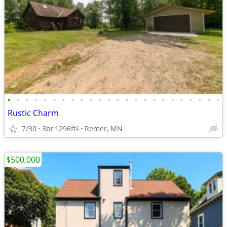
•
•
•
•
•
•
•
•
•
•
•
•
•
•
•
•
•
•
•
•
•
•
•
•
Rustic Charm
7/30
3br
1296ft
Remer, MN
2
$500,000