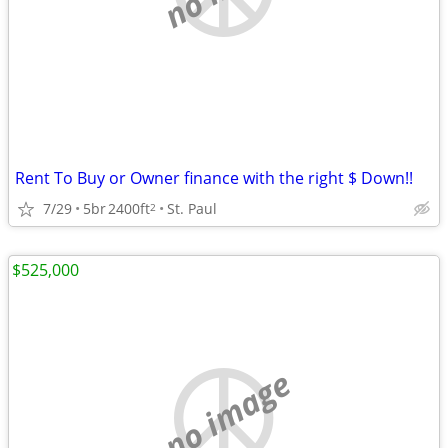
Rent To Buy or Owner finance with the right $ Down!!
7/29
5br
2400ft
St. Paul
2
$525,000
no image