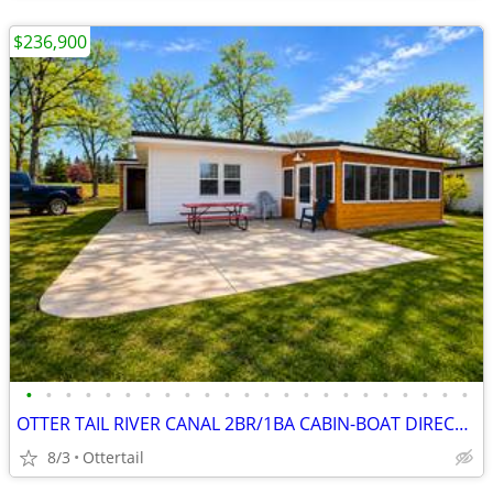
$236,900
•
•
•
•
•
•
•
•
•
•
•
•
•
•
•
•
•
•
•
•
•
•
•
OTTER TAIL RIVER CANAL 2BR/1BA CABIN-BOAT DIRECTLY ONTO LAKE.
8/3
Ottertail