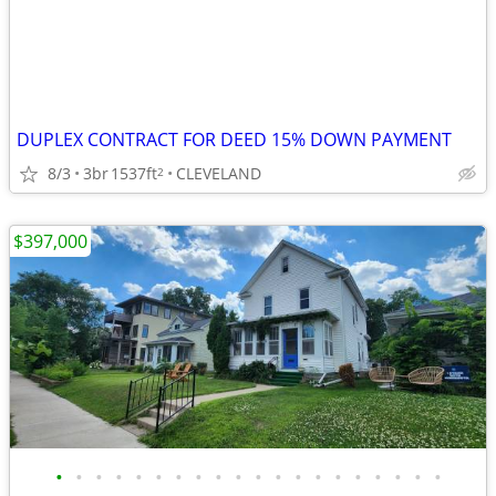
DUPLEX CONTRACT FOR DEED 15% DOWN PAYMENT
8/3
3br
1537ft
CLEVELAND
2
$397,000
•
•
•
•
•
•
•
•
•
•
•
•
•
•
•
•
•
•
•
•