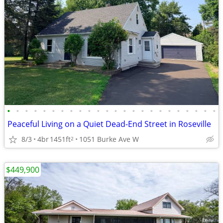
•
•
•
•
•
•
•
•
•
•
•
•
•
•
•
•
•
•
•
•
•
•
•
•
Peaceful Living on a Quiet Dead-End Street in Roseville
8/3
4br
1451ft
1051 Burke Ave W
2
$449,900