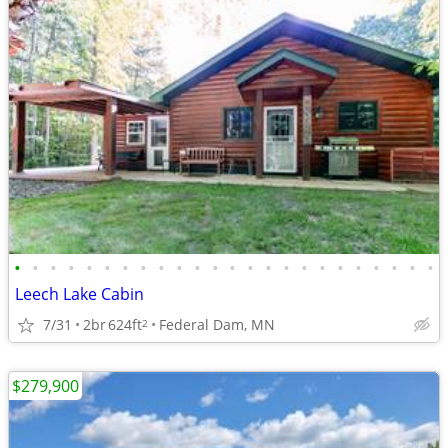
•
•
•
•
•
•
•
•
•
•
•
•
•
•
•
•
•
•
•
•
•
•
•
•
Leech Lake Cabin
7/31
2br
624ft
Federal Dam, MN
2
$279,900