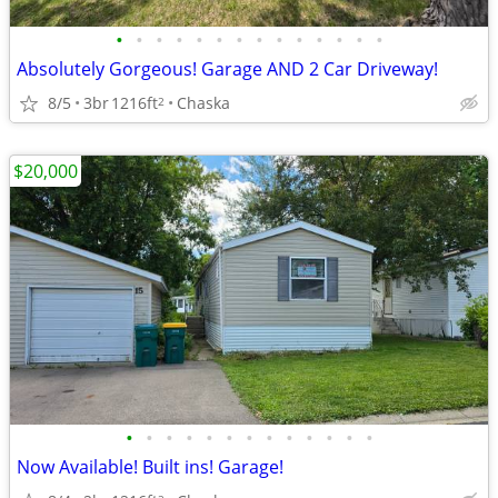
•
•
•
•
•
•
•
•
•
•
•
•
•
•
Absolutely Gorgeous! Garage AND 2 Car Driveway!
8/5
3br
1216ft
Chaska
2
$20,000
•
•
•
•
•
•
•
•
•
•
•
•
•
Now Available! Built ins! Garage!