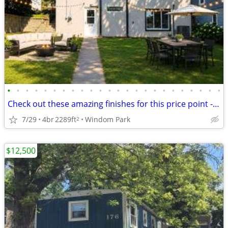
•
•
•
•
•
•
•
•
•
•
•
•
•
•
•
•
•
•
•
•
•
•
•
•
Check out these amazing finishes for this price point - Unbeatable!
7/29
4br
2289ft
Windom Park
2
$12,500