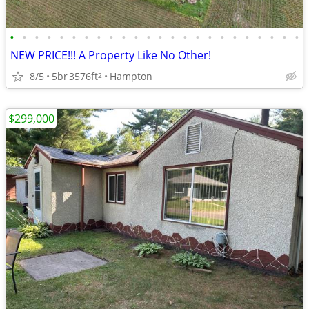
•
•
•
•
•
•
•
•
•
•
•
•
•
•
•
•
•
•
•
•
•
•
•
•
NEW PRICE!!! A Property Like No Other!
8/5
5br
3576ft
Hampton
2
$299,000