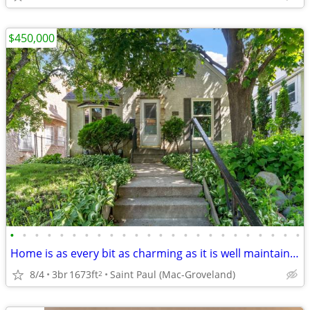
$450,000
•
•
•
•
•
•
•
•
•
•
•
•
•
•
•
•
•
•
•
•
•
•
•
•
Home is as every bit as charming as it is well maintained & updated
8/4
3br
1673ft
Saint Paul (Mac-Groveland)
2