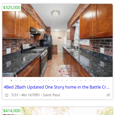
$325,000
•
•
•
•
•
•
•
•
•
•
•
•
•
•
•
•
•
•
•
•
•
4Bed 2Bath Updated One Story home in the Battle Creek Neighborhood 🏡
7/31
4br
1670ft
Saint Paul
2
$414,000