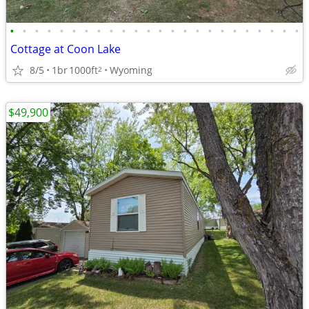
•
•
•
•
•
•
•
•
•
•
•
•
•
•
•
•
•
•
•
•
•
•
•
•
Cottage at Coon Lake
8/5
1br
1000ft
Wyoming
2
$49,900