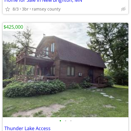
Home for Sale in New Brighton, MN
8/3
3br
ramsey county
$425,000
•
•
•
Thunder Lake Access