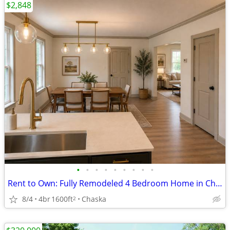
$2,848
•
•
•
•
•
•
•
•
•
Rent to Own: Fully Remodeled 4 Bedroom Home in Chaska
8/4
4br
1600ft
Chaska
2