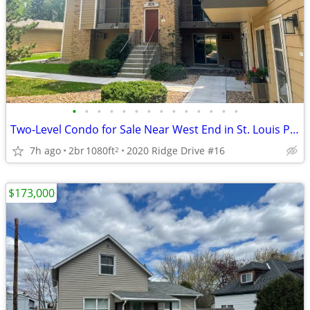
•
•
•
•
•
•
•
•
•
•
•
•
•
•
Two-Level Condo for Sale Near West End in St. Louis Park
7h ago
2br
1080ft
2020 Ridge Drive #16
2
$173,000