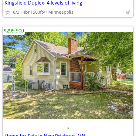
Kingsfield Duplex- 4 levels of living
8/3
4br
1500ft
Minneapolis
2
$299,900
•