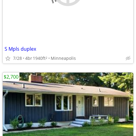
S Mpls duplex
7/28
4br
1940ft
Minneapolis
2
$2,700