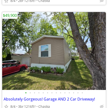
8/4
2br
1216ft
Chaska
2
$49,900
•
•
•
•
•
•
•
•
•
•
•
•
•
•
Absolutely Gorgeous! Garage AND 2 Car Driveway!
8/4
3br
1216ft
Chaska
2