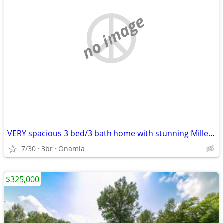
no image
VERY spacious 3 bed/3 bath home with stunning Mille Lacs Lake views
7/30
3br
Onamia
$325,000