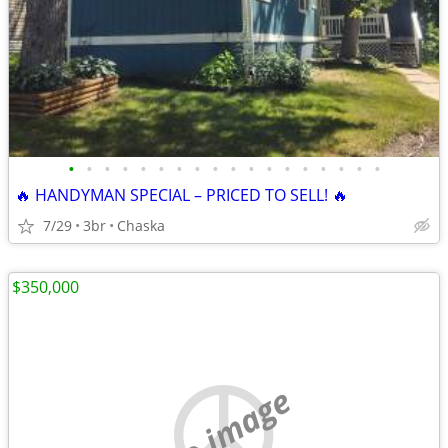
•
•
•
•
•
•
•
•
•
•
•
•
•
•
•
•
•
•
🔥 HANDYMAN SPECIAL – PRICED TO SELL! 🔥
7/29
3br
Chaska
$350,000
no image