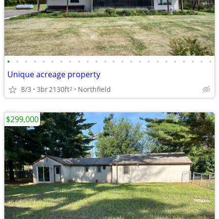
•
•
•
•
•
•
•
•
•
•
•
•
•
•
•
•
•
•
•
•
•
•
•
•
Unique acreage property
8/3
3br
2130ft
Northfield
2
$299,000