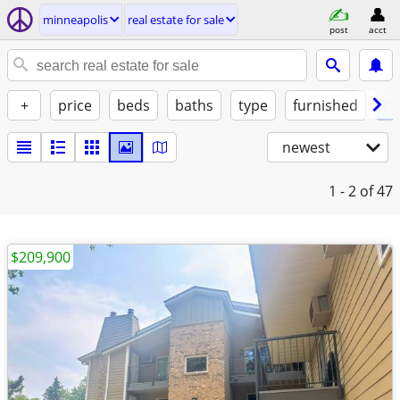
minneapolis
real estate for sale
post
acct
+
price
beds
baths
type
furnished
de
newest
1 - 2
of 47
$209,900