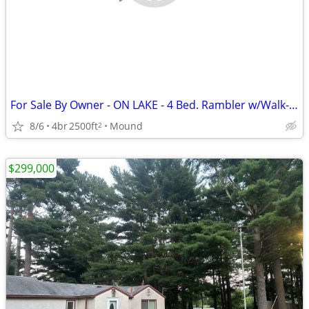
For Sale By Owner - ON LAKE - 4 Bed. Rambler w/Walk-Out Bsmnt.
8/6
4br
2500ft
Mound
2
$299,000