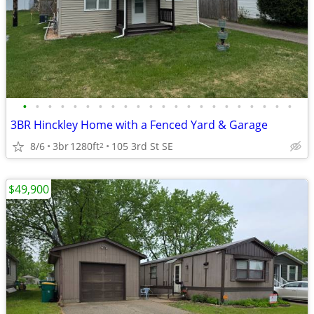
•
•
•
•
•
•
•
•
•
•
•
•
•
•
•
•
•
•
•
•
•
•
3BR Hinckley Home with a Fenced Yard & Garage
8/6
3br
1280ft
105 3rd St SE
2
$49,900