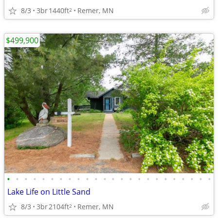
8/3
3br
1440ft
Remer, MN
2
$499,900
•
•
•
•
•
•
•
•
•
•
•
•
•
•
•
•
•
•
•
•
•
•
•
•
Lake Life on Little Sand
8/3
3br
2104ft
Remer, MN
2