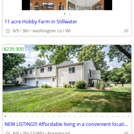
•
•
11 acre Hobby Farm in Stillwater
8/5
3br
washington co / WI
$239,900
•
•
•
•
•
•
•
•
•
•
•
•
•
•
•
•
•
•
•
•
•
•
•
•
NEW LISTING!!! Affordable living in a convenient location!
8/5
2br
1328ft
Rosemount
2