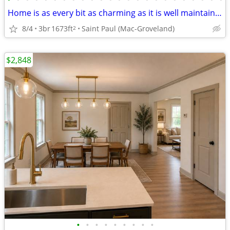
Home is as every bit as charming as it is well maintained & updated
8/4
3br
1673ft
Saint Paul (Mac-Groveland)
2
$2,848
•
•
•
•
•
•
•
•
•