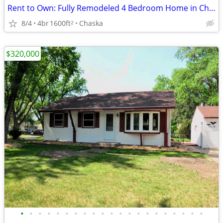
Rent to Own: Fully Remodeled 4 Bedroom Home in Chaska
8/4
4br
1600ft
Chaska
2
$320,000
•
•
•
•
•
•
•
•
•
•
•
•
•
•
•
•
•
•
•
•
•