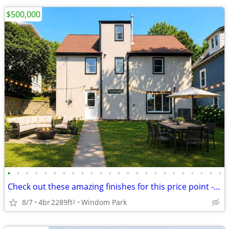
$500,000
•
•
•
•
•
•
•
•
•
•
•
•
•
•
•
•
•
•
•
•
•
•
•
•
Check out these amazing finishes for this price point - Unbeatable!
8/7
4br
2289ft
Windom Park
2