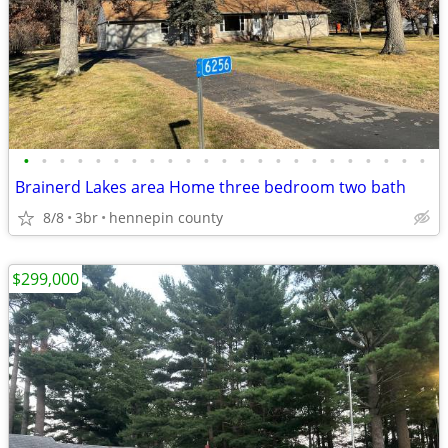
•
•
•
•
•
•
•
•
•
•
•
•
•
•
•
•
•
•
•
•
•
•
•
Brainerd Lakes area Home three bedroom two bath
8/8
3br
hennepin county
$299,000