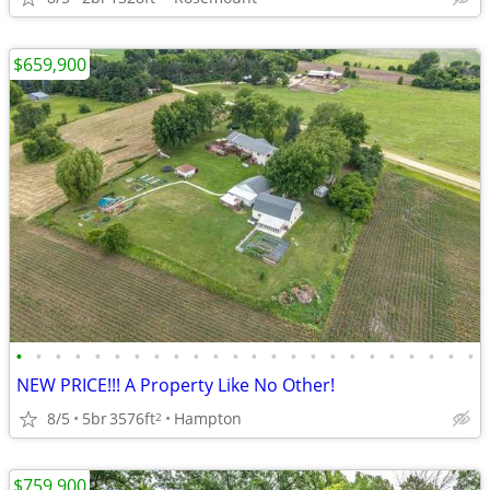
$659,900
•
•
•
•
•
•
•
•
•
•
•
•
•
•
•
•
•
•
•
•
•
•
•
•
NEW PRICE!!! A Property Like No Other!
8/5
5br
3576ft
Hampton
2
$759,900