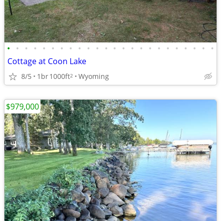
•
•
•
•
•
•
•
•
•
•
•
•
•
•
•
•
•
•
•
•
•
•
•
•
Cottage at Coon Lake
8/5
1br
1000ft
Wyoming
2
$979,000