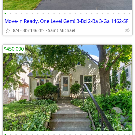
•
•
•
•
•
•
•
•
•
•
•
•
•
•
•
•
•
•
•
•
•
•
•
•
Move-In Ready, One Level Gem! 3-Bd 2-Ba 3-Ga 1462-SF
8/4
3br
1462ft
Saint Michael
2
$450,000
•
•
•
•
•
•
•
•
•
•
•
•
•
•
•
•
•
•
•
•
•
•
•
•