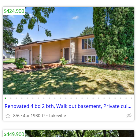
$424,900
•
•
•
•
•
•
•
•
•
•
•
•
•
•
•
•
•
•
•
•
•
•
•
•
Renovated 4 bd 2 bth, Walk out basement, Private cul-de-sac
8/6
4br
1930ft
Lakeville
2
$449,900