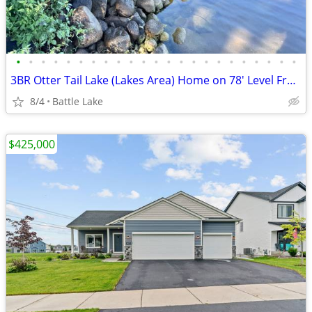
•
•
•
•
•
•
•
•
•
•
•
•
•
•
•
•
•
•
•
•
•
•
•
3BR Otter Tail Lake (Lakes Area) Home on 78' Level Frontage
8/4
Battle Lake
$425,000