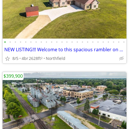
•
•
•
•
•
•
•
•
•
•
•
•
•
•
•
•
•
•
•
•
•
•
•
•
NEW LISTING!!! Welcome to this spacious rambler on 6.41 acres
8/5
4br
2628ft
Northfield
2
$399,900