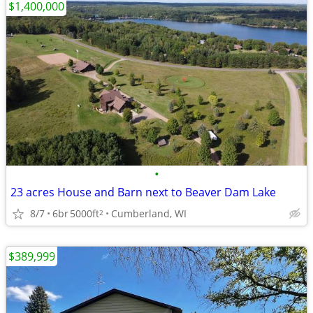
$1,400,000
•
23 acres House and Barn next to Beaver Dam Lake
8/7
6br
5000ft
Cumberland, WI
2
$389,999