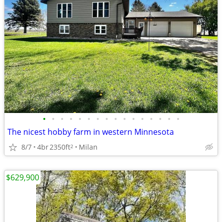
•
•
•
•
•
•
•
•
•
•
•
•
•
•
•
•
The nicest hobby farm in western Minnesota
8/7
4br
2350ft
Milan
2
$629,900