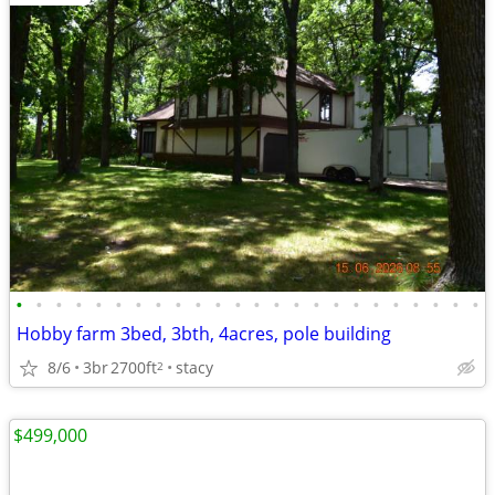
•
•
•
•
•
•
•
•
•
•
•
•
•
•
•
•
•
•
•
•
•
•
•
•
Hobby farm 3bed, 3bth, 4acres, pole building
8/6
3br
2700ft
stacy
2
$499,000