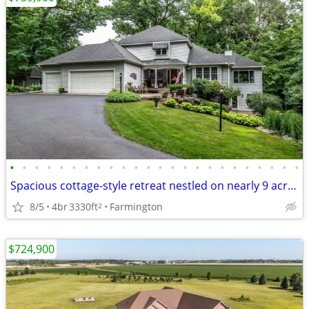
•
•
•
•
•
•
•
•
•
•
•
•
•
•
•
•
•
•
•
•
•
•
•
•
Spacious cottage-style retreat nestled on nearly 9 acres
8/5
4br
3330ft
Farmington
2
$724,900