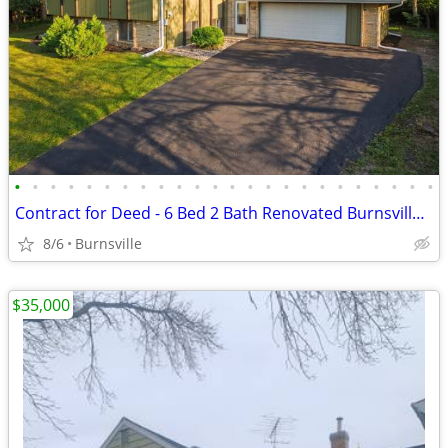
•
•
•
•
•
•
•
•
•
•
•
•
•
•
•
•
•
•
•
•
•
•
•
•
Contract for Deed - 6 Bed 2 Bath Renovated Burnsville Single Family
8/6
Burnsville
$35,000