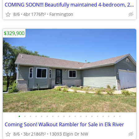
COMING SOON!!! Beautifully maintained 4-bedroom, 2-bath home
8/6
4br
1776ft
Farmington
2
$329,900
•
•
•
•
•
•
•
•
•
•
•
•
•
•
•
•
•
•
•
Coming Soon! Walkout Rambler for Sale in Elk River
8/6
3br
2186ft
13093 Elgin Dr NW
2