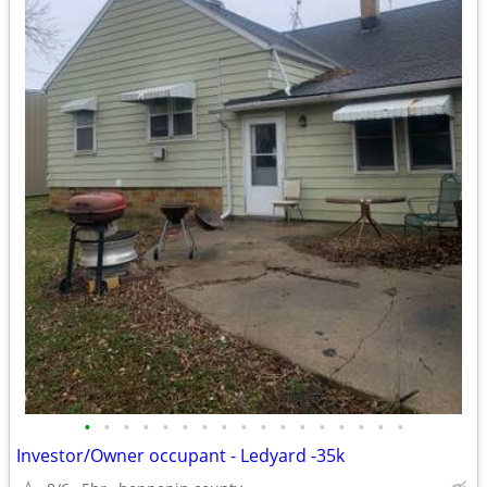
•
•
•
•
•
•
•
•
•
•
•
•
•
•
•
•
•
Investor/Owner occupant - Ledyard -35k