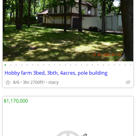
•
•
•
•
•
•
•
•
•
•
•
•
•
•
•
•
•
•
•
•
•
•
•
•
Hobby farm 3bed, 3bth, 4acres, pole building
8/6
3br
2700ft
stacy
2
$1,170,000