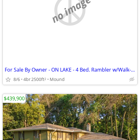
no image
For Sale By Owner - ON LAKE - 4 Bed. Rambler w/Walk-Out Bsmnt.
8/6
4br
2500ft
Mound
2
$439,900