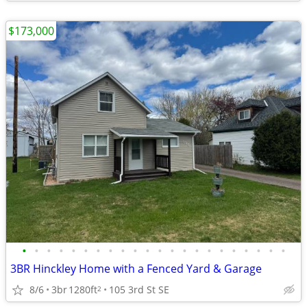
$173,000
•
•
•
•
•
•
•
•
•
•
•
•
•
•
•
•
•
•
•
•
•
•
3BR Hinckley Home with a Fenced Yard & Garage
8/6
3br
1280ft
105 3rd St SE
2