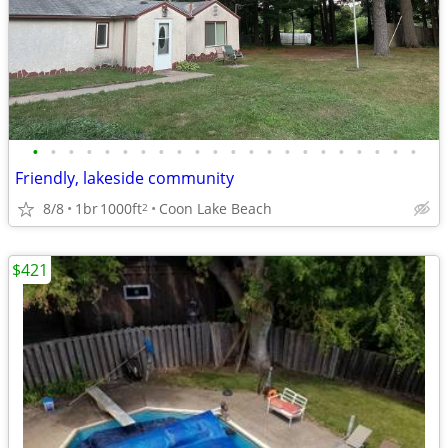
•
•
•
•
•
•
•
•
•
•
•
•
•
•
•
•
•
•
•
•
•
•
Friendly, lakeside community
8/8
1br
1000ft
Coon Lake Beach
2
$421