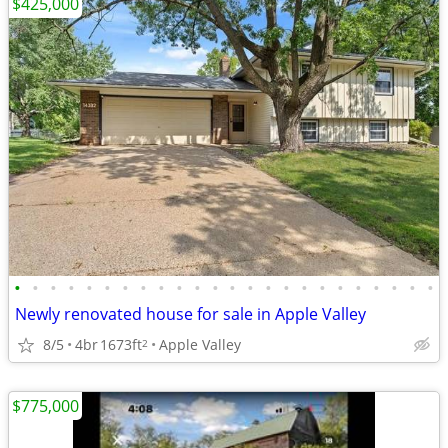
$425,000
•
•
•
•
•
•
•
•
•
•
•
•
•
•
•
•
•
•
•
•
•
•
•
•
Newly renovated house for sale in Apple Valley
8/5
4br
1673ft
Apple Valley
2
$775,000