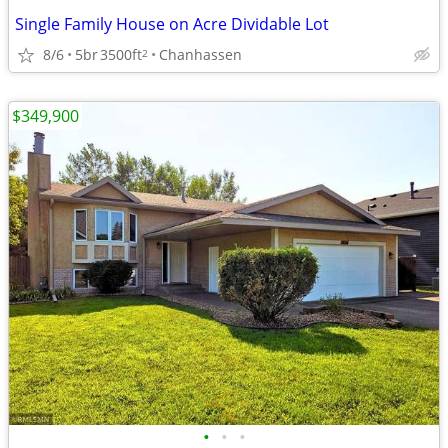
Single Family House on Acre Dividable Lot
8/6
5br
3500ft
Chanhassen
2
$349,900
•
•
•