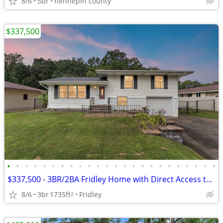
8/6
5br
hennepin county
$337,500
•
•
•
•
•
•
•
•
•
•
•
•
•
•
•
•
•
•
•
•
•
•
•
•
$337,500 - 3BR/2BA Fridley Home with Direct Access to Plaza Park
8/6
3br
1735ft
Fridley
2