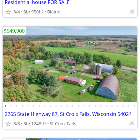
Residential house FOR SALE
8/4
3br
950ft
Blaine
2
$549,900
•
•
•
•
•
•
•
•
•
•
•
•
•
•
•
•
•
•
•
•
•
•
•
•
2265 State Highway 87, St Croix Falls, Wisconsin 54024
8/3
3br
1248ft
St Croix Falls
2