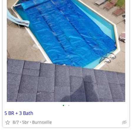
•
•
5 BR + 3 Bath
8/7
5br
Burnsville