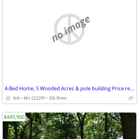
no image
4-Bed Home, 5 Wooded Acres & pole building Price reduced
8/6
4br
2222ft
Elk River
2
$449,900