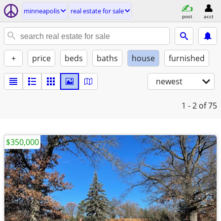
minneapolis
real estate for sale
post
acct
+
price
beds
baths
house
furnished
newest
1 - 2
of 75
$350,000