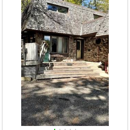
•
•
•
•
•