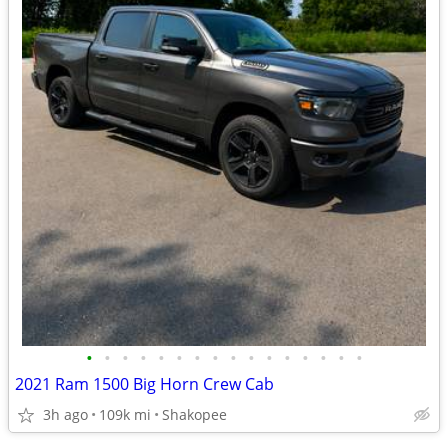
•
•
•
•
•
•
•
•
•
•
•
•
•
•
•
•
2021 Ram 1500 Big Horn Crew Cab
3h ago
109k mi
Shakopee