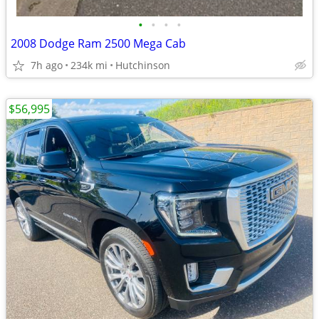
•
•
•
•
2008 Dodge Ram 2500 Mega Cab
7h ago
234k mi
Hutchinson
$56,995