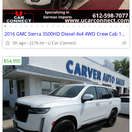
•
•
•
•
•
•
•
•
•
•
•
•
•
•
•
•
•
•
•
•
•
•
•
•
2016 GMC Sierra 3500HD Diesel 4x4 4WD Crew Cab 153.7 Denali Truck
5h ago
227k mi
U Car Connect
$54,995