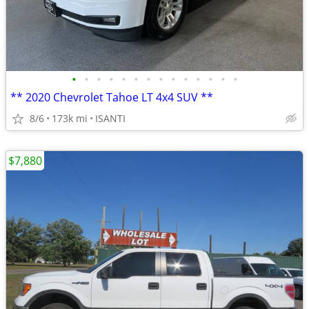
•
•
•
•
•
•
•
•
•
•
•
•
•
•
** 2020 Chevrolet Tahoe LT 4x4 SUV **
8/6
173k mi
ISANTI
$7,880