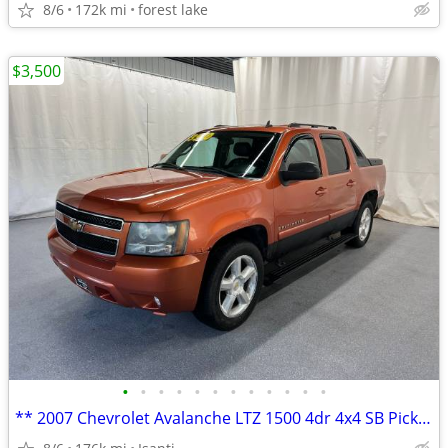
8/6
172k mi
forest lake
$3,500
•
•
•
•
•
•
•
•
•
•
•
•
** 2007 Chevrolet Avalanche LTZ 1500 4dr 4x4 SB Pickup **