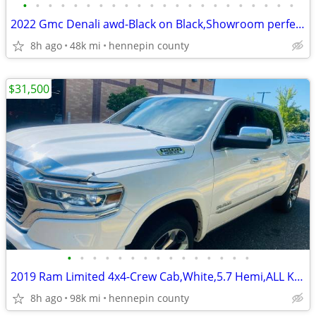
•
•
•
•
•
•
•
•
•
•
•
•
•
•
•
•
•
•
•
•
•
•
2022 Gmc Denali awd-Black on Black,Showroom perfect,only
8h ago
48k mi
hennepin county
$31,500
•
•
•
•
•
•
•
•
•
•
•
•
•
•
•
2019 Ram Limited 4x4-Crew Cab,White,5.7 Hemi,ALL KNOWN OPTIONNS!
8h ago
98k mi
hennepin county