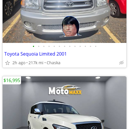
•
•
•
•
•
•
•
•
•
•
•
•
•
Toyota Sequoia Limited 2001
2h ago
217k mi
Chaska
$16,995