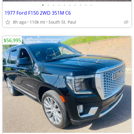
•
•
•
•
•
•
•
•
•
•
1977 Ford F150 2WD 351M C6
8h ago
110k mi
South St. Paul
$56,995