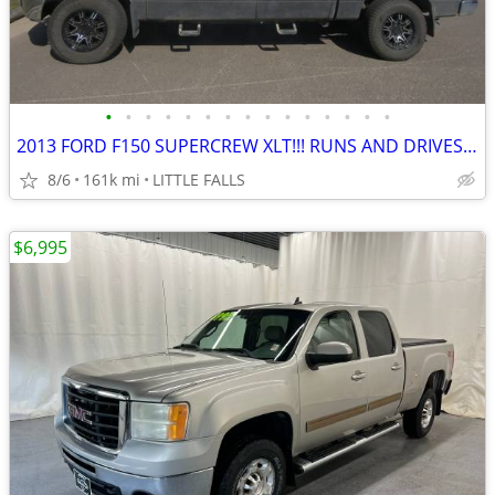
•
•
•
•
•
•
•
•
•
•
•
•
•
•
•
2013 FORD F150 SUPERCREW XLT!!! RUNS AND DRIVES FANTASTIC!!!
8/6
161k mi
LITTLE FALLS
$6,995