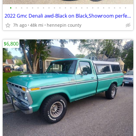
•
•
•
•
•
•
•
•
•
•
•
•
•
•
•
•
•
•
•
•
•
•
2022 Gmc Denali awd-Black on Black,Showroom perfect,only
7h ago
48k mi
hennepin county
$6,800