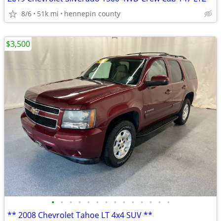
8/6
51k mi
hennepin county
$3,500
•
•
•
•
•
•
•
•
•
•
•
•
•
•
** 2008 Chevrolet Tahoe LT 4x4 SUV **