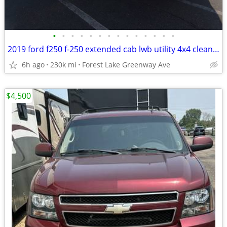
•
•
•
•
•
•
•
•
•
•
•
•
•
•
2019 ford f250 f-250 extended cab lwb utility 4x4 clean xlt 4wd
6h ago
230k mi
Forest Lake Greenway Ave
$4,500