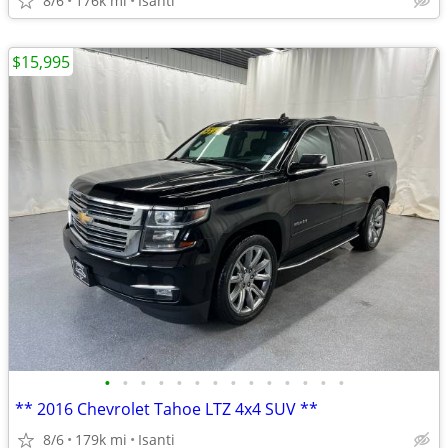
8/6
176k mi
Isanti
$15,995
•
•
•
•
•
•
•
•
•
•
•
•
•
•
** 2016 Chevrolet Tahoe LTZ 4x4 SUV **
8/6
179k mi
Isanti