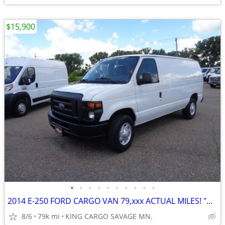
$15,900
•
•
•
•
•
•
•
•
•
•
2014 E-250 FORD CARGO VAN 79,xxx ACTUAL MILES! "Give the King a Ring"
8/6
79k mi
KING CARGO SAVAGE MN.