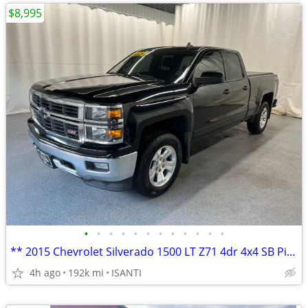
$8,995
•
•
•
•
•
•
•
•
•
•
•
•
** 2015 Chevrolet Silverado 1500 LT Z71 4dr 4x4 SB Pickup **
4h ago
192k mi
ISANTI