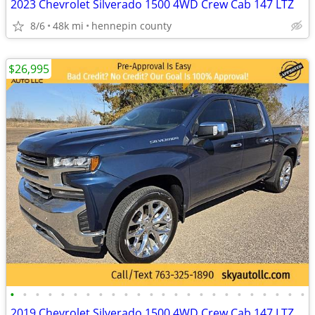
2023 Chevrolet Silverado 1500 4WD Crew Cab 147 LTZ
8/6
48k mi
hennepin county
$26,995
•
•
•
•
•
•
•
•
•
•
•
•
•
•
•
•
•
•
•
•
•
•
•
•
2019 Chevrolet Silverado 1500 4WD Crew Cab 147 LTZ