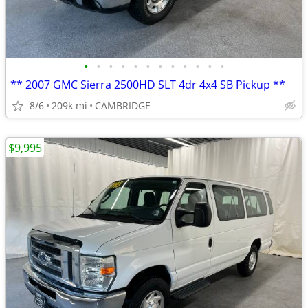
•
•
•
•
•
•
•
•
•
•
•
•
** 2007 GMC Sierra 2500HD SLT 4dr 4x4 SB Pickup **
8/6
209k mi
CAMBRIDGE
$9,995