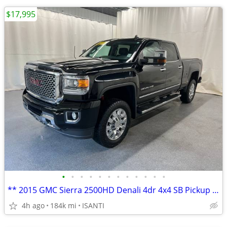
$17,995
•
•
•
•
•
•
•
•
•
•
•
•
** 2015 GMC Sierra 2500HD Denali 4dr 4x4 SB Pickup **
4h ago
184k mi
ISANTI