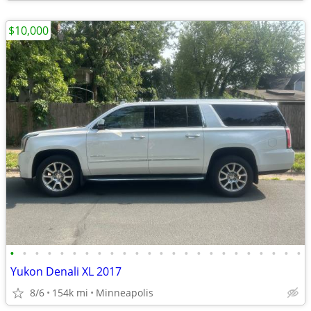
$10,000
•
•
•
•
•
•
•
•
•
•
•
•
•
•
•
•
•
•
•
•
•
•
•
•
Yukon Denali XL 2017
8/6
154k mi
Minneapolis