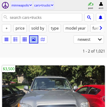
minneapolis
cars+trucks
post
acct
+
price
sold by
type
model year
fuel
newest
1 - 2
of 1,021
$3,500