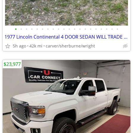
•
•
•
•
•
•
•
•
•
•
•
•
•
•
•
•
•
•
•
•
1977 Lincoln Continental 4 DOOR SEDAN WILL TRADE UP OR DOWN
5h ago
42k mi
carver/sherburne/wright
$23,977