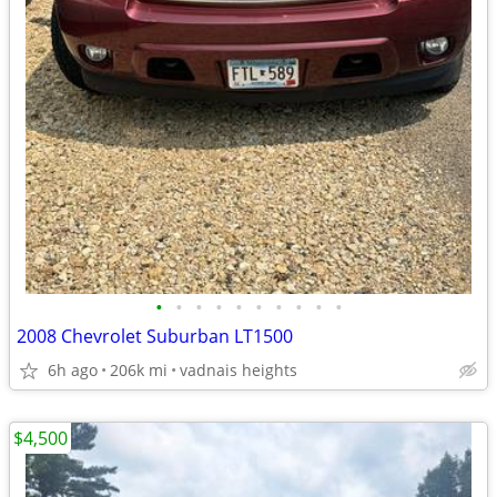
•
•
•
•
•
•
•
•
•
•
2008 Chevrolet Suburban LT1500
6h ago
206k mi
vadnais heights
$4,500