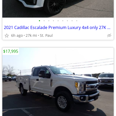
•
•
•
•
•
•
•
•
•
2021 Cadillac Escalade Premium Luxury 4x4 only 27K Miles! Warranty
6h ago
27k mi
St. Paul
$17,995