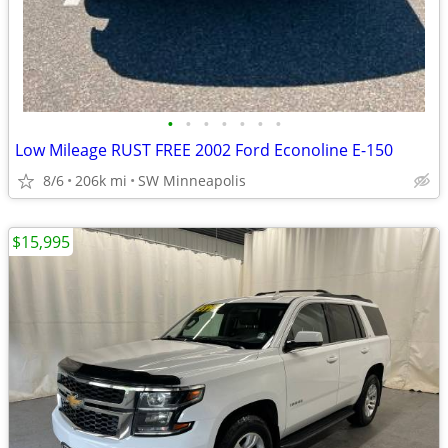
•
•
•
•
•
•
•
Low Mileage RUST FREE 2002 Ford Econoline E-150
8/6
206k mi
SW Minneapolis
$15,995