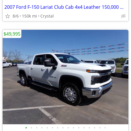
2007 Ford F-150 Lariat Club Cab 4x4 Leather 150,000 Mi Leather Sunroof
8/6
150k mi
Crystal
$49,995
•
•
•
•
•
•
•
•
•
•
•
•
•
•
•
•