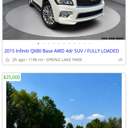
•
•
•
•
•
•
•
•
•
•
•
2015 Infiniti QX80 Base AWD 4dr SUV / FULLY LOADED
2h ago
118k mi
SPRING LAKE PARK
$25,000