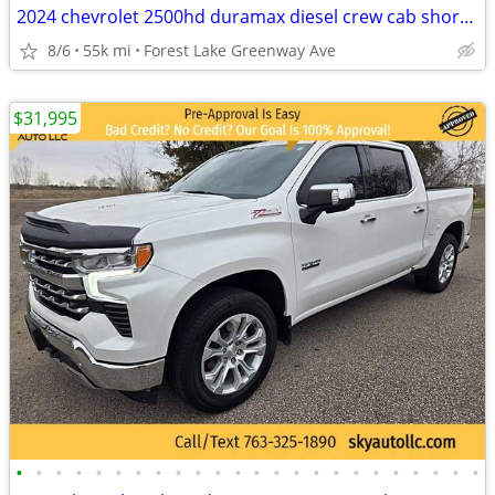
2024 chevrolet 2500hd duramax diesel crew cab short box lt z71 55k mi.
8/6
55k mi
Forest Lake Greenway Ave
$31,995
•
•
•
•
•
•
•
•
•
•
•
•
•
•
•
•
•
•
•
•
•
•
•
•