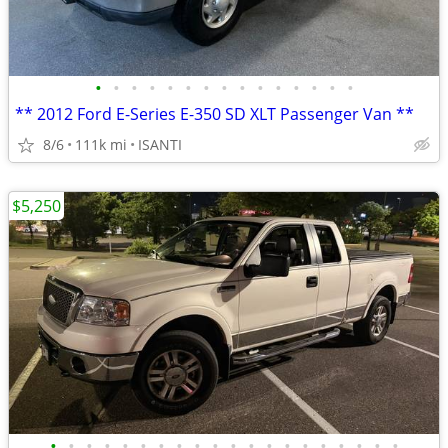
•
•
•
•
•
•
•
•
•
•
•
•
•
•
•
** 2012 Ford E-Series E-350 SD XLT Passenger Van **
8/6
111k mi
ISANTI
$5,250
•
•
•
•
•
•
•
•
•
•
•
•
•
•
•
•
•
•
•
•