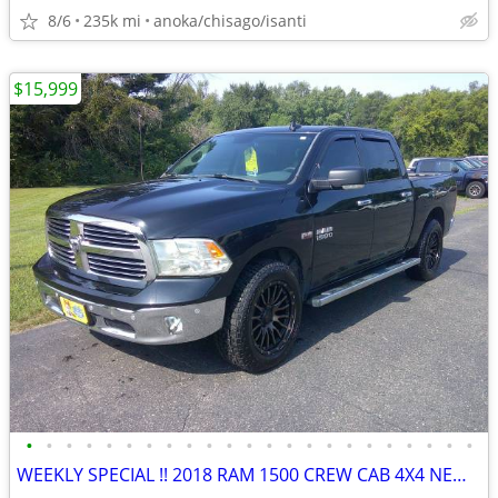
8/6
235k mi
anoka/chisago/isanti
$15,999
•
•
•
•
•
•
•
•
•
•
•
•
•
•
•
•
•
•
•
•
•
•
•
WEEKLY SPECIAL !! 2018 RAM 1500 CREW CAB 4X4 NEW TIRES SOUTHERN TRUCK