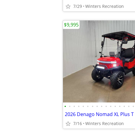
7/29
Winters Recreation
$9,995
•
•
•
•
•
•
•
•
•
•
•
•
•
•
•
•
7/16
Winters Recreation