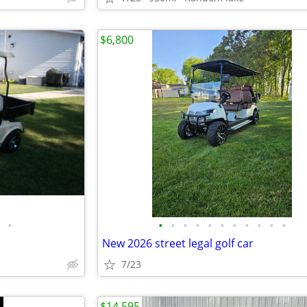
$6,800
•
•
•
•
•
•
•
•
•
•
•
•
New 2026 street legal golf car
7/23
$14,595