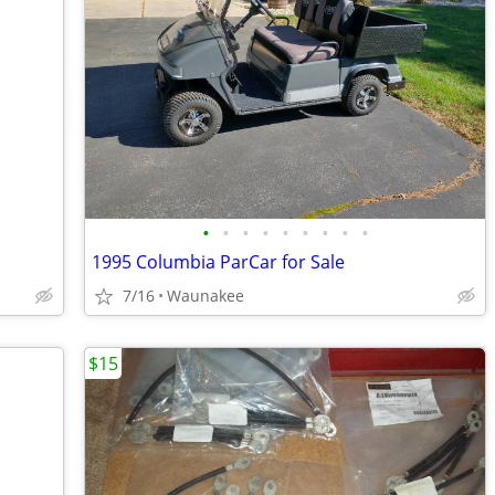
•
•
•
•
•
•
•
•
•
1995 Columbia ParCar for Sale
7/16
Waunakee
$15