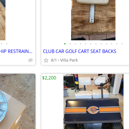
•
•
•
•
•
•
•
•
•
•
•
•
•
•
EZ GO MARATHON GOLF CART HIP RESTRAINTS
CLUB CAR GOLF CART SEAT BACKS
8/1
Villa Park
$2,200