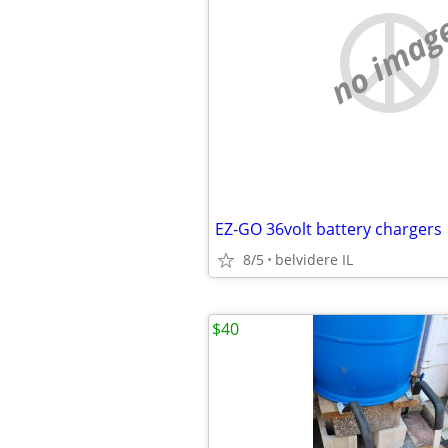
no imag
EZ-GO 36volt battery chargers
8/5
belvidere IL
$40