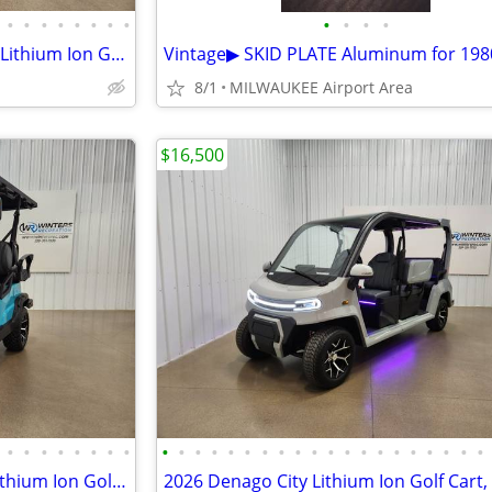
•
•
•
•
•
•
•
•
•
•
•
•
2026 Denago Nomad XL Plus T Lithium Ion Golf Cart, Scarlet
8/1
MILWAUKEE Airport Area
$16,500
•
•
•
•
•
•
•
•
•
•
•
•
•
•
•
•
•
•
•
•
•
•
•
•
•
•
•
•
2026 Denago Nomad XL Plus Lithium Ion Golf Cart, Aqua
2026 Denago City Lithium Ion Golf Cart,