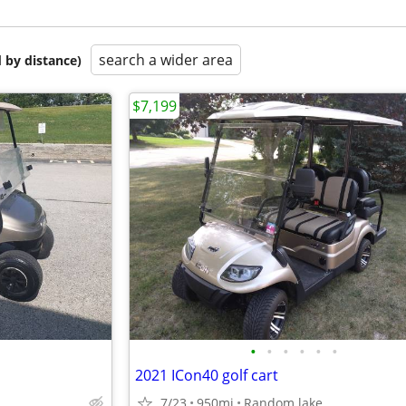
search a wider area
 by distance)
$7,199
•
•
•
•
•
•
2021 ICon40 golf cart
7/23
950mi
Random lake