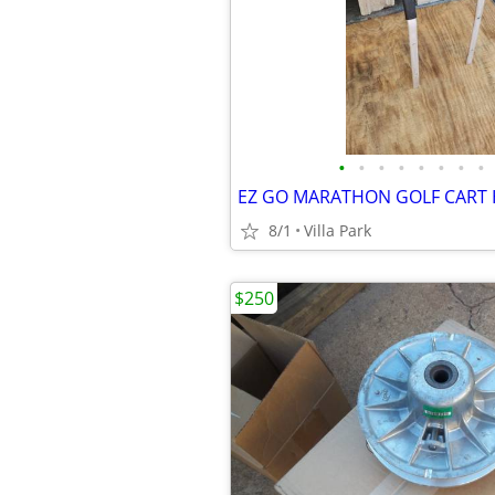
•
•
•
•
•
•
•
•
8/1
Villa Park
$250