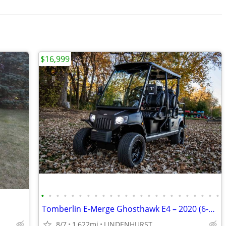
$16,999
•
•
•
•
•
•
•
•
•
•
•
•
•
•
•
•
•
•
•
•
•
•
•
•
Tomberlin E‑Merge Ghosthawk E4 – 2020 (6‑Seater, Premium Sound, NexSys
8/7
1,622mi
LINDENHURST