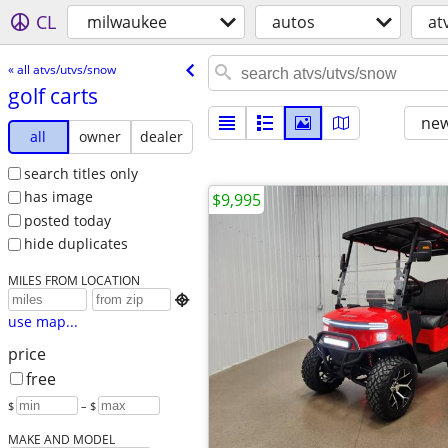
CL
milwaukee
autos
at
« all atvs/utvs/snow
golf carts
new
all
owner
dealer
search titles only
has image
$9,995
posted today
hide duplicates
MILES FROM LOCATION

use map...
price
free
$
– $
MAKE AND MODEL