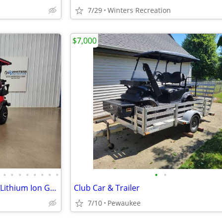
7/29
Winters Recreation
$7,000
•
•
•
•
•
•
•
•
•
•
2026 Denago Nomad XL Plus T Lithium Ion Golf Cart, Scarlet
Club Car & Trailer
7/10
Pewaukee