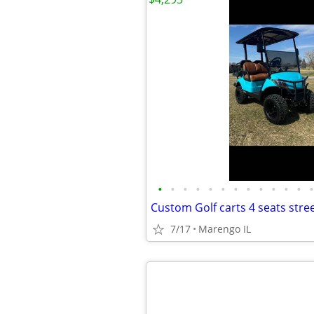
•
•
•
•
•
•
•
•
•
•
•
•
•
7/17
Marengo IL