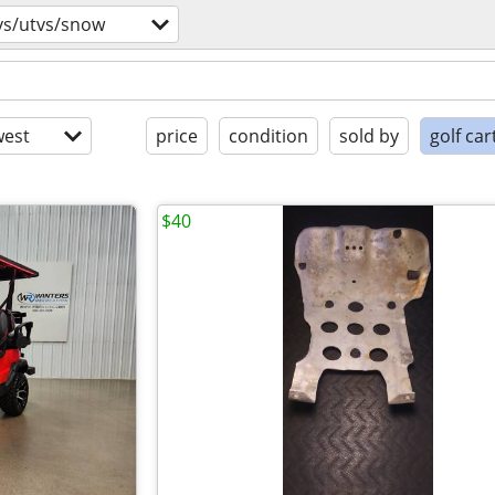
vs/utvs/snow
est
price
condition
sold by
golf car
$40