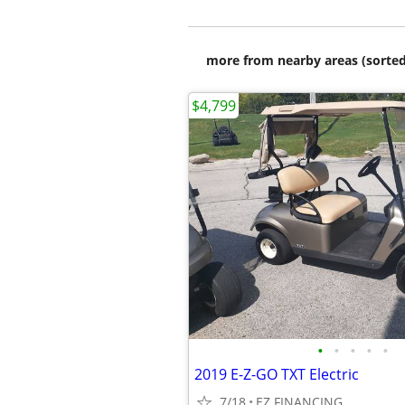
more from nearby areas (sorted
$4,799
•
•
•
•
•
2019 E-Z-GO TXT Electric
7/18
EZ FINANCING