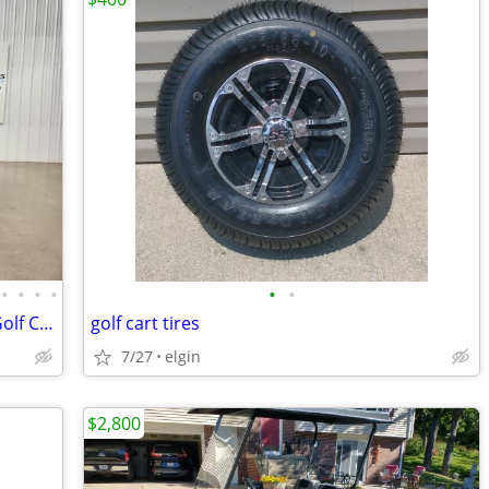
•
•
•
•
•
•
2025 Evolution D-Max GT4 Lithium Ion Golf Cart, Black Sapphire
golf cart tires
7/27
elgin
$2,800