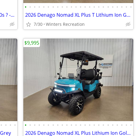
•
•
•
•
•
•
•
•
•
•
•
•
•
•
•
•
•
•
•
•
•
•
•
•
Vintage▶ SKID PLATE Aluminum for 1980s ? --- AMF Harley Golf Cart Tire
2026 Denago Nomad XL Plus T Lithium Ion Golf Cart, Matte White
7/30
Winters Recreation
$9,995
•
•
•
•
•
•
•
•
•
•
•
•
•
•
•
•
•
•
•
•
•
•
•
•
•
•
•
•
 Grey
2026 Denago Nomad XL Plus Lithium Ion Golf Cart, Aqua