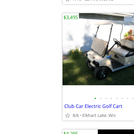
$3,495
•
•
•
•
•
•
•
•
Club Car Electric Golf Cart
8/6
Elkhart Lake, Wis
$4,295