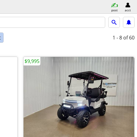
post
acct
t
1 - 8
of 60
$9,995