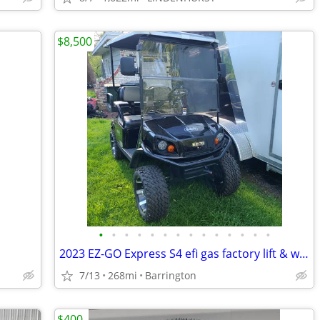
$8,500
•
•
•
•
•
•
•
•
•
•
•
•
•
•
2023 EZ-GO Express S4 efi gas factory lift & wheels low hour
7/13
268mi
Barrington
$400