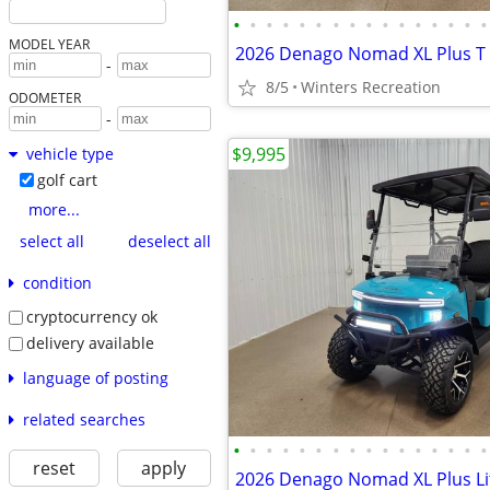
•
•
•
•
•
•
•
•
•
•
•
•
•
•
•
•
MODEL YEAR
-
8/5
Winters Recreation
ODOMETER
-
$9,995
vehicle type
golf cart
more...
select all
deselect all
condition
cryptocurrency ok
delivery available
language of posting
related searches
•
•
•
•
•
•
•
•
•
•
•
•
•
•
•
•
reset
apply