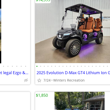
•
•
•
•
•
•
•
•
•
•
•
•
•
•
•
•
•
•
•
•
•
•
•
•
•
•
Custom Golf carts 4 seats street legal Ezgo & Yamaha
7/24
Winters Recreation
$1,850