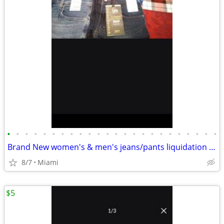
•
•
•
•
•
•
•
•
•
•
•
•
•
•
•
•
•
•
•
•
•
•
•
•
Brand New women's & men's jeans/pants liquidation sale
8/7
Miami
$5