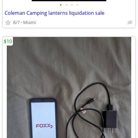
•
•
•
•
Coleman Camping lanterns liquidation sale
8/7
Miami
$10