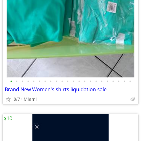
•
•
•
•
•
•
•
•
•
•
•
•
•
•
•
•
•
•
•
•
•
•
Brand New Women's shirts liquidation sale
8/7
Miami
$10