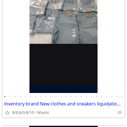
•
•
•
•
•
•
•
•
•
•
•
•
•
•
•
•
•
•
•
•
•
•
•
•
Inventory brand New clothes and sneakers liquidation sale
8/8,8/9,8/10
Miami