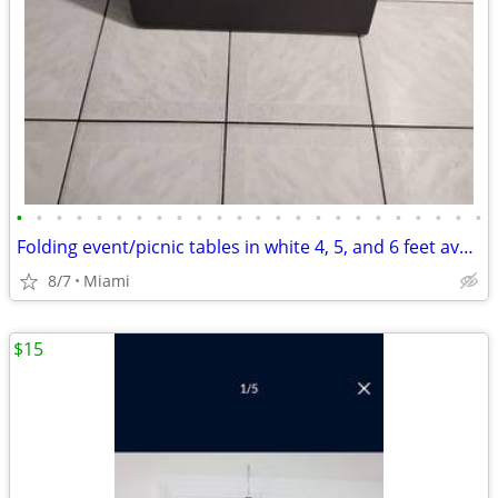
•
•
•
•
•
•
•
•
•
•
•
•
•
•
•
•
•
•
•
•
•
•
•
•
Folding event/picnic tables in white 4, 5, and 6 feet available
8/7
Miami
$15