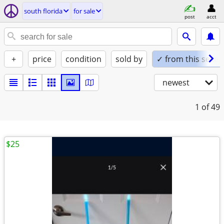
south florida
for sale
post
acct
+
price
condition
sold by
✓ from this seller
newest
1
of 49
$25