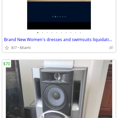
•
•
•
•
•
•
•
•
•
•
Brand New Women's dresses and swimsuits liquidation sale
8/7
Miami
$70