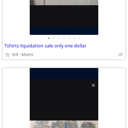
•
•
•
•
•
•
•
Tshirts liquidation sale only one dollar
8/8
Miami