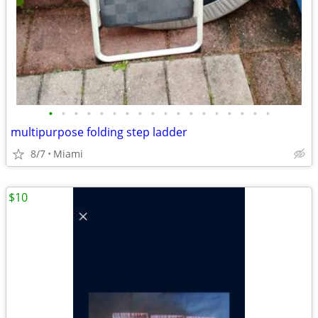
•
•
•
•
•
•
•
•
•
•
•
•
•
•
•
•
•
•
multipurpose folding step ladder
8/7
Miami
$10