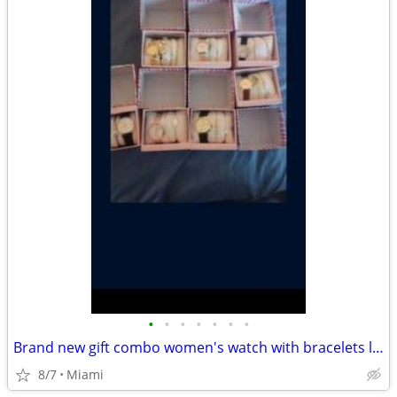
•
•
•
•
•
•
•
Brand new gift combo women's watch with bracelets liquidation sale
8/7
Miami