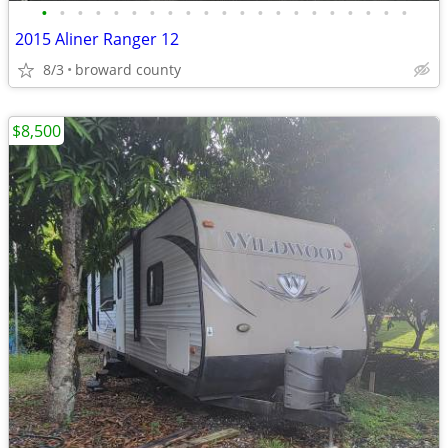
•
•
•
•
•
•
•
•
•
•
•
•
•
•
•
•
•
•
•
•
•
2015 Aliner Ranger 12
8/3
broward county
$8,500