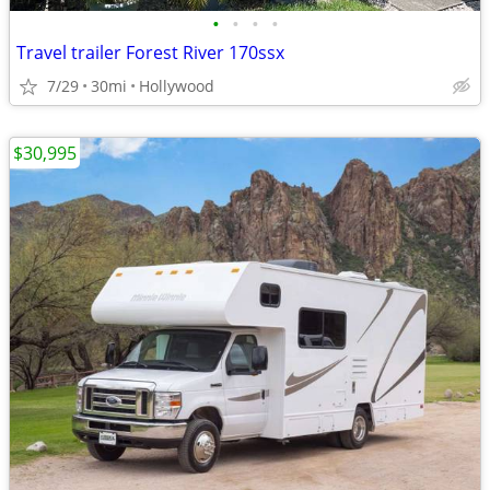
•
•
•
•
Travel trailer Forest River 170ssx
7/29
30mi
Hollywood
$30,995