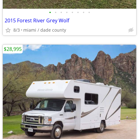
•
•
•
•
•
•
•
•
2015 Forest River Grey Wolf
8/3
miami / dade county
$28,995