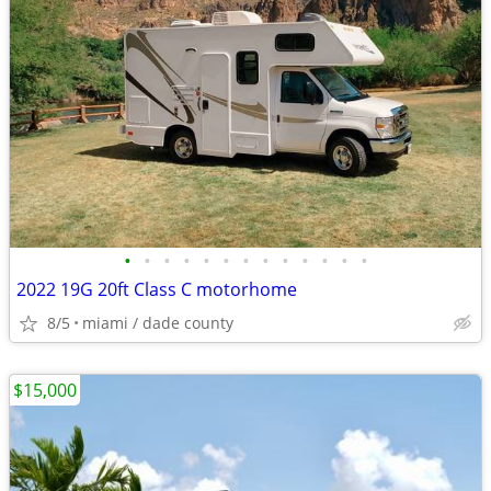
•
•
•
•
•
•
•
•
•
•
•
•
•
2022 19G 20ft Class C motorhome
8/5
miami / dade county
$15,000