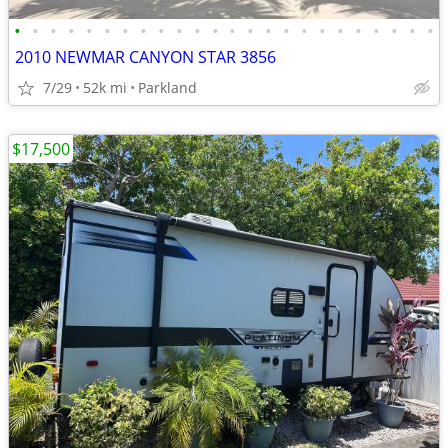
•
•
•
•
•
•
•
•
•
•
•
•
•
•
•
•
•
•
•
•
•
•
•
•
2010 NEWMAR CANYON STAR 3856
7/29
52k mi
Parkland
$17,500