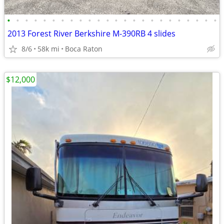
•
•
•
•
•
•
•
•
•
•
•
•
•
•
•
•
•
•
•
•
•
•
•
•
2013 Forest River Berkshire M-390RB 4 slides
8/6
58k mi
Boca Raton
$12,000