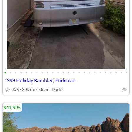
•
•
•
•
•
•
•
•
•
•
•
•
•
•
•
•
•
•
•
•
•
•
•
•
1999 Holiday Rambler, Endeavor
8/6
89k mi
Miami Dade
$41,995