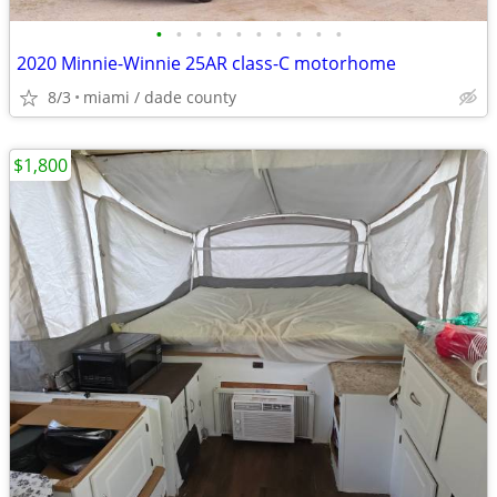
•
•
•
•
•
•
•
•
•
•
2020 Minnie-Winnie 25AR class-C motorhome
8/3
miami / dade county
$1,800