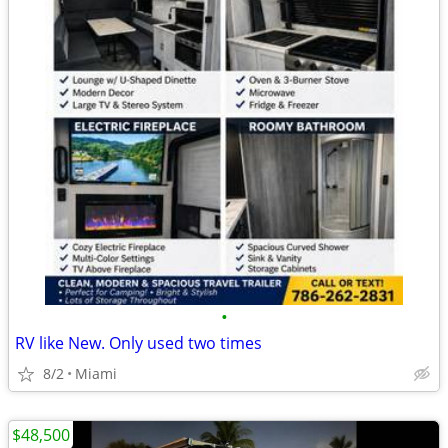
•
RV like New. Only used two times
8/2
Miami
$48,500