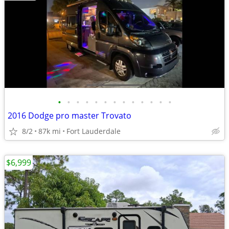
•
•
•
•
•
•
•
•
•
•
•
•
•
2016 Dodge pro master Trovato
8/2
87k mi
Fort Lauderdale
$6,999