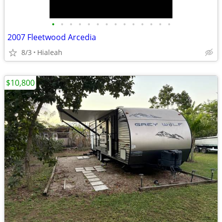
•
•
•
•
•
•
•
•
•
•
•
•
•
•
2007 Fleetwood Arcedia
8/3
Hialeah
$10,800