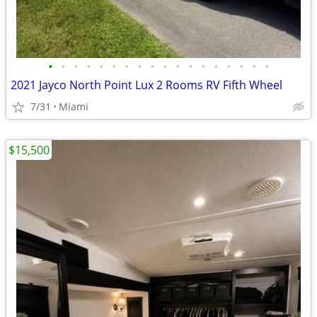
•
•
•
•
•
•
•
•
•
•
•
•
•
•
•
•
•
•
2021 Jayco North Point Lux 2 Rooms RV Fifth Wheel
7/31
Miami
$15,500