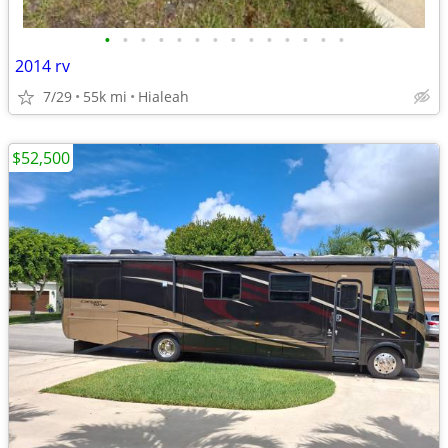
•
•
•
•
•
•
•
•
•
•
•
•
•
•
2014 rv
7/29
55k mi
Hialeah
$52,500