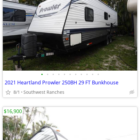
•
•
•
•
•
•
•
•
•
•
•
2021 Heartland Prowler 250BH 29 FT Bunkhouse
8/1
Southwest Ranches
$16,900