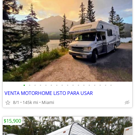
•
•
•
•
•
•
•
•
•
•
•
•
•
•
•
•
•
VENTA MOTORHOME LISTO PARA USAR
8/1
145k mi
Miami
$15,900