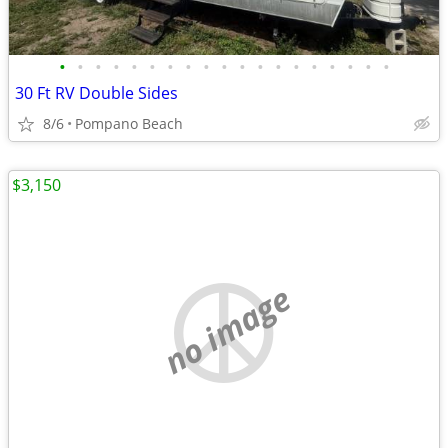
•
•
•
•
•
•
•
•
•
•
•
•
•
•
•
•
•
•
•
30 Ft RV Double Sides
8/6
Pompano Beach
$3,150
no image