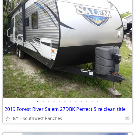
•
•
•
•
•
•
•
•
•
•
•
•
2019 Forest River Salem 27DBK Perfect Size clean title
8/1
Southwest Ranches