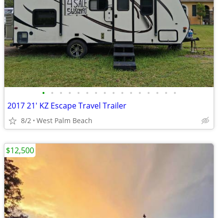
•
•
•
•
•
•
•
•
•
•
•
•
•
•
•
•
2017 21' KZ Escape Travel Trailer
8/2
West Palm Beach
$12,500