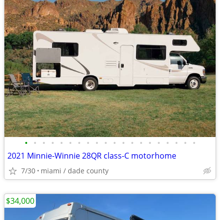
•
•
•
•
•
•
•
•
•
•
•
•
•
•
•
•
•
•
•
•
2021 Minnie-Winnie 28QR class-C motorhome
7/30
miami / dade county
$34,000