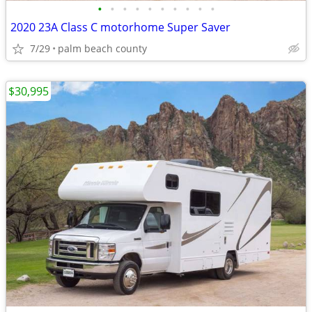
•
•
•
•
•
•
•
•
•
•
2020 23A Class C motorhome Super Saver
7/29
palm beach county
$30,995