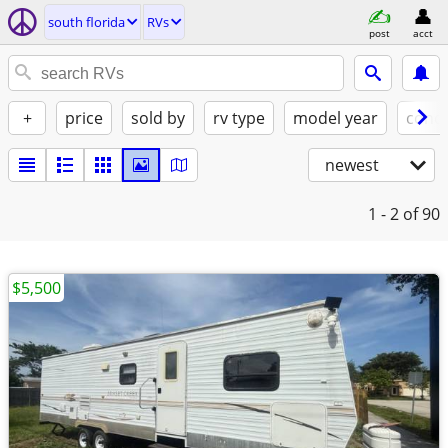
south florida
RVs
post
acct
+
price
sold by
rv type
model year
condi
newest
1 - 2
of 90
$5,500