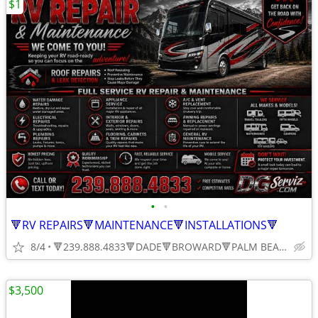
$1
•
•
🔻RV REPAIRS🔻MAINTENANCE🔻INSTALLATIONS🔻
8/4
🔻239.888.4833🔻DADE🔻BROWARD🔻PALM BEACH
$3,500