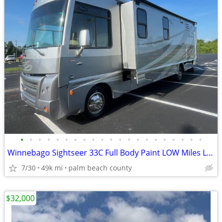
•
•
•
•
•
•
•
•
•
•
•
•
•
•
•
•
•
•
•
•
•
Winnebago Sightseer 33C Full Body Paint LOW Miles LIKE NEW
7/30
49k mi
palm beach county
$32,000