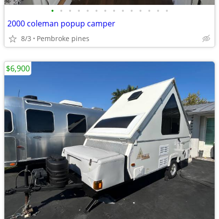
•
•
•
•
•
•
•
•
•
•
•
•
•
•
2000 coleman popup camper
8/3
Pembroke pines
$6,900