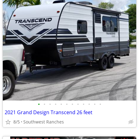
•
•
•
•
•
•
•
•
•
•
•
•
2021 Grand Design Transcend 26 feet
8/5
Southwest Ranches