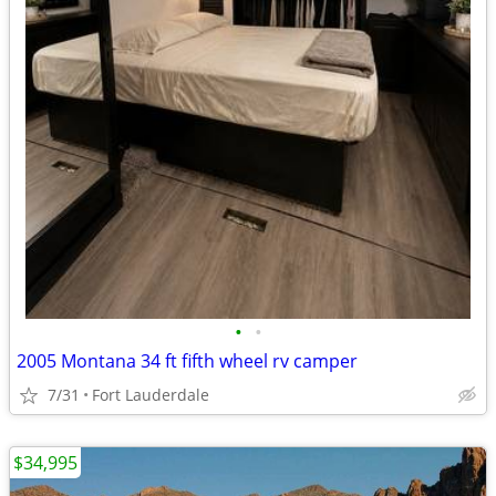
•
•
2005 Montana 34 ft fifth wheel rv camper
7/31
Fort Lauderdale
$34,995