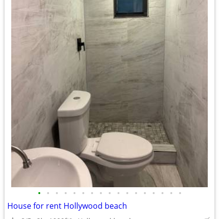
•
•
•
•
•
•
•
•
•
•
•
•
•
•
•
•
•
House for rent Hollywood beach