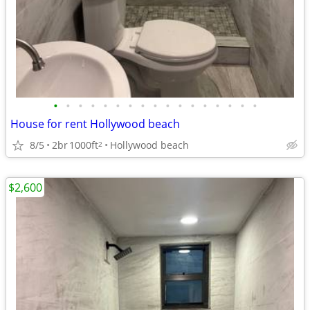
•
•
•
•
•
•
•
•
•
•
•
•
•
•
•
•
•
House for rent Hollywood beach
8/5
2br
1000ft
Hollywood beach
2
$2,600