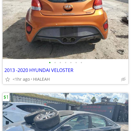
•
•
•
•
•
•
•
2013 -2020 HYUNDAI VELOSTER
<1hr ago
HIALEAH
$1