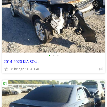
•
•
•
2014-2020 KIA SOUL
<1hr ago
HIALEAH
$1