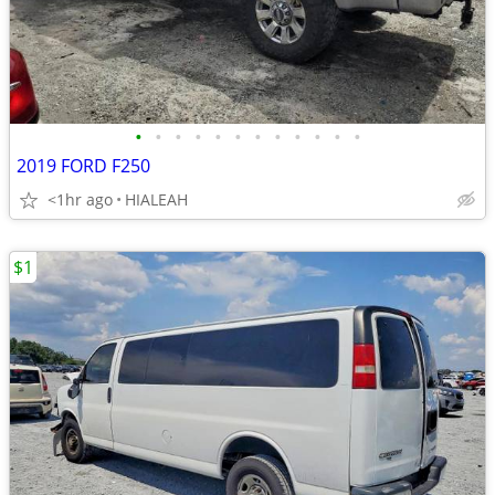
•
•
•
•
•
•
•
•
•
•
•
•
2019 FORD F250
<1hr ago
HIALEAH
$1