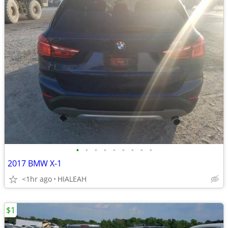
•
•
•
•
•
•
•
•
•
2017 BMW X-1
<1hr ago
HIALEAH
$1