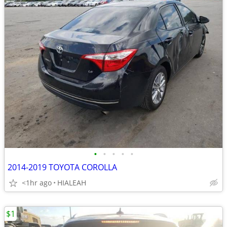
•
•
•
•
•
2014-2019 TOYOTA COROLLA
<1hr ago
HIALEAH
$1