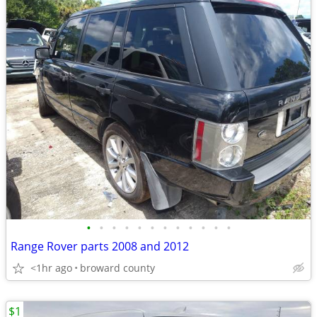
•
•
•
•
•
•
•
•
•
•
•
•
Range Rover parts 2008 and 2012
<1hr ago
broward county
$1