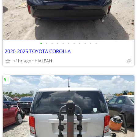
•
•
•
•
•
•
•
•
•
•
•
2020-2025 TOYOTA COROLLA
<1hr ago
HIALEAH
$1