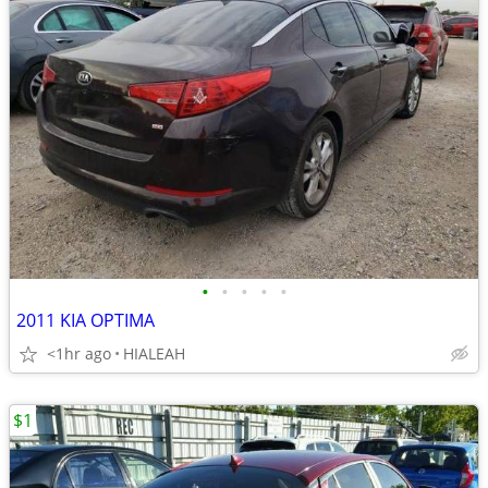
•
•
•
•
•
2011 KIA OPTIMA
<1hr ago
HIALEAH
$1