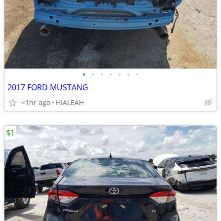
•
•
•
•
•
•
•
2017 FORD MUSTANG
<1hr ago
HIALEAH
$1