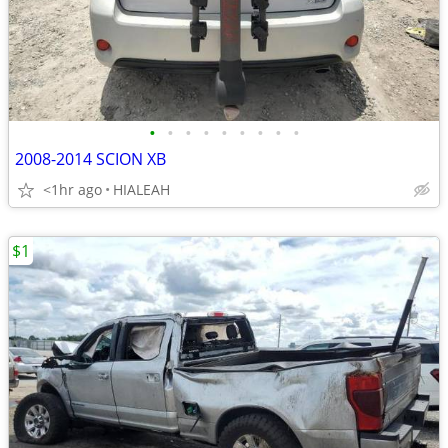
•
•
•
•
•
•
•
•
•
2008-2014 SCION XB
<1hr ago
HIALEAH
$1