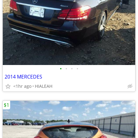
•
•
•
•
2014 MERCEDES
<1hr ago
HIALEAH
$1