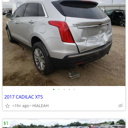
•
•
•
•
•
2017 CADILAC XT5
<1hr ago
HIALEAH
$1