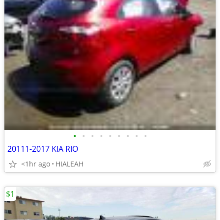
•
•
•
•
•
•
•
•
•
20111-2017 KIA RIO
<1hr ago
HIALEAH
$1