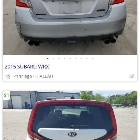
•
•
•
•
•
•
•
•
•
2015 SUBARU WRX
<1hr ago
HIALEAH
$1