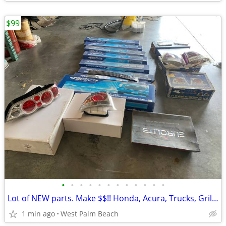
$99
•
•
•
•
•
•
•
•
•
•
•
•
Lot of NEW parts. Make $$!! Honda, Acura, Trucks, Grills, Lights
1 min ago
West Palm Beach