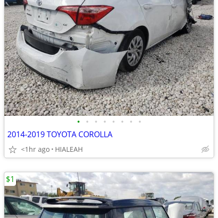
•
•
•
•
•
•
•
•
2014-2019 TOYOTA COROLLA
<1hr ago
HIALEAH
$1