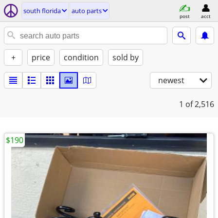
south florida
auto parts
post
acct
+
price
condition
sold by
newest
1
of 2,516
$190