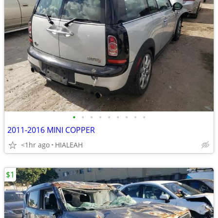
•
•
•
•
•
•
•
•
•
2011-2016 MINI COPPER
<1hr ago
HIALEAH
$1