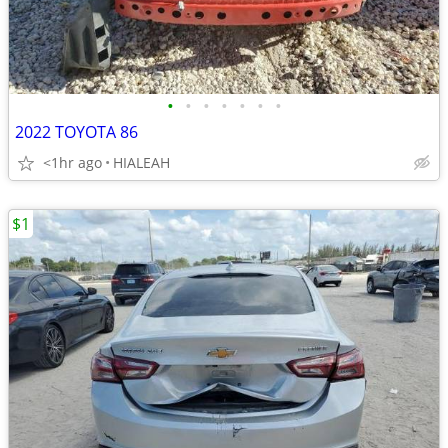
•
•
•
•
•
•
•
2022 TOYOTA 86
<1hr ago
HIALEAH
$1