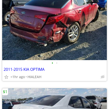
•
•
2011-2015 KIA OPTIMA
<1hr ago
HIALEAH
$1