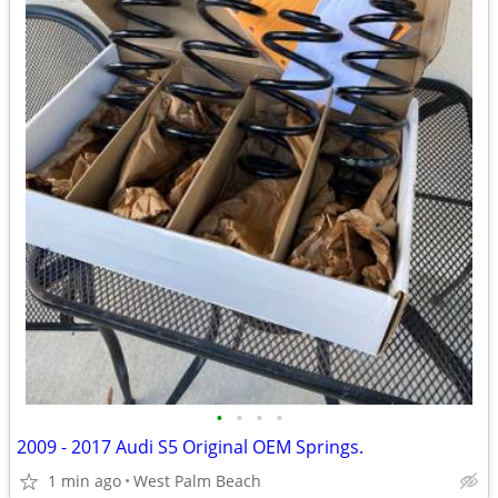
•
•
•
•
2009 - 2017 Audi S5 Original OEM Springs.
1 min ago
West Palm Beach