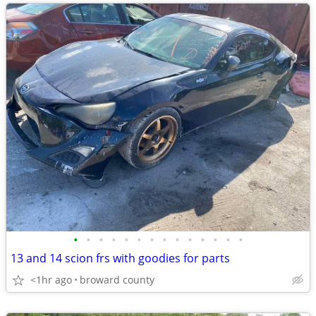
•
•
•
•
•
•
•
•
•
•
•
•
•
•
13 and 14 scion frs with goodies for parts
<1hr ago
broward county