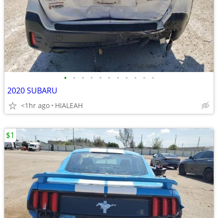
•
•
•
•
•
•
•
•
•
•
•
2020 SUBARU
<1hr ago
HIALEAH
$1