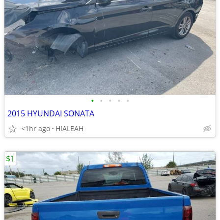
•
•
•
•
•
2015 HYUNDAI SONATA
<1hr ago
HIALEAH
$1