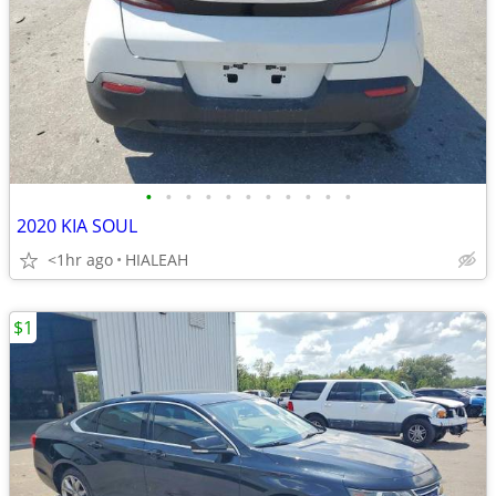
•
•
•
•
•
•
•
•
•
•
•
2020 KIA SOUL
<1hr ago
HIALEAH
$1