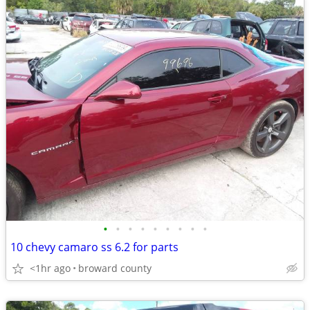
•
•
•
•
•
•
•
•
•
10 chevy camaro ss 6.2 for parts
<1hr ago
broward county