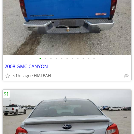
•
•
•
•
•
•
•
•
•
•
•
2008 GMC CANYON
<1hr ago
HIALEAH
$1