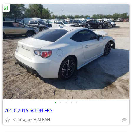
$1
•
•
•
•
•
2013 -2015 SCION FRS
<1hr ago
HIALEAH