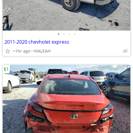
•
•
•
•
2011-2020 chevholet express
<1hr ago
HIALEAH
$1