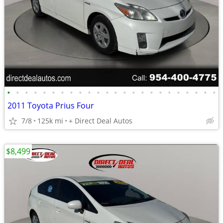
•
•
•
•
•
•
•
•
•
•
•
•
•
•
•
•
•
•
•
•
•
•
•
•
2011 Toyota Prius Four
7/8
125k mi
+ Direct Deal Autos
$8,499