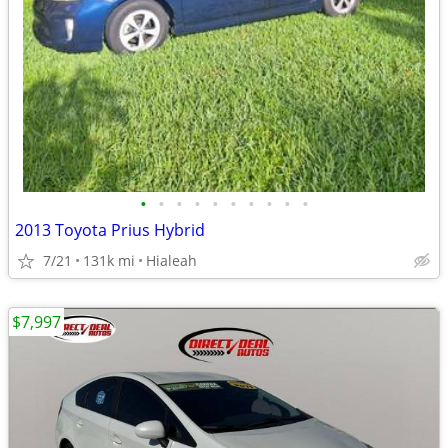
•
•
•
•
•
•
•
•
•
•
2013 Toyota Prius Hybrid
7/21
131k mi
Hialeah
$7,997