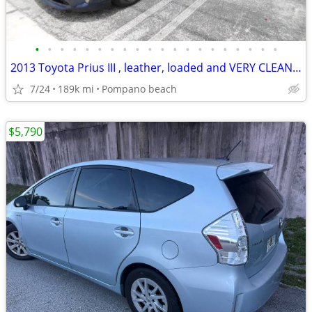
•
•
•
•
•
•
•
•
•
•
•
•
•
•
•
•
•
•
•
•
2013 Toyota Prius III , leather, loaded and VERY CLEAN! Up to 50MPG !
7/24
189k mi
Pompano beach
$5,790