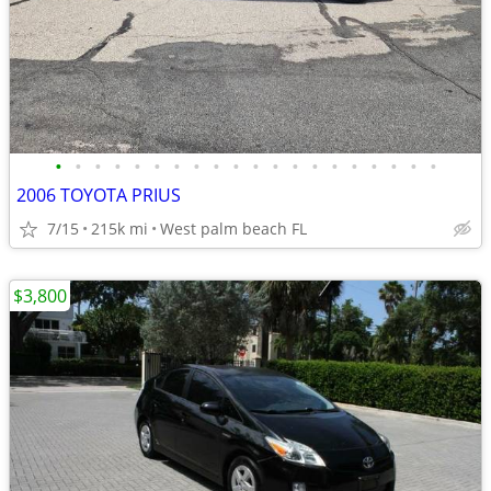
•
•
•
•
•
•
•
•
•
•
•
•
•
•
•
•
•
•
•
•
2006 TOYOTA PRIUS
7/15
215k mi
West palm beach FL
$3,800