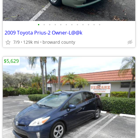
•
•
•
•
•
•
•
•
•
•
•
•
2009 Toyota Prius-2 Owner-L@@k
7/9
129k mi
broward county
$5,629