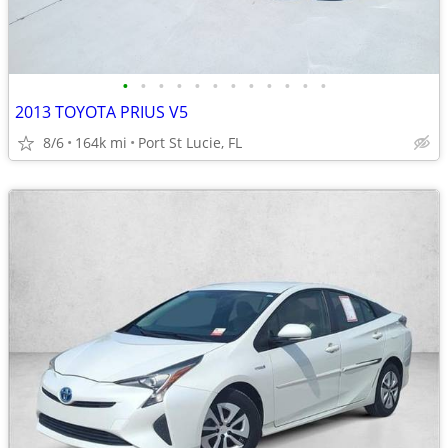
•
•
•
•
•
•
•
•
•
•
•
•
2013 TOYOTA PRIUS V5
8/6
164k mi
Port St Lucie, FL