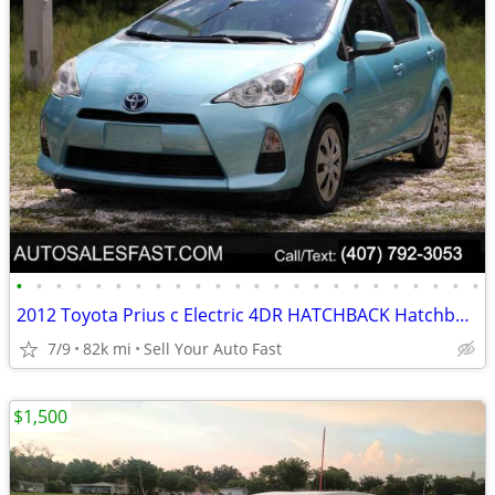
•
•
•
•
•
•
•
•
•
•
•
•
•
•
•
•
•
•
•
•
•
•
•
•
2012 Toyota Prius c Electric 4DR HATCHBACK Hatchback .
7/9
82k mi
Sell Your Auto Fast
$1,500