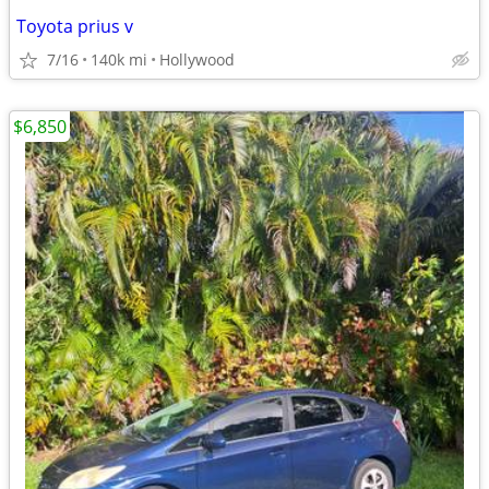
Toyota prius v
7/16
140k mi
Hollywood
$6,850