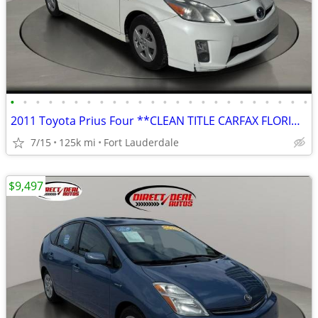
•
•
•
•
•
•
•
•
•
•
•
•
•
•
•
•
•
•
•
•
•
•
•
•
2011 Toyota Prius Four **CLEAN TITLE CARFAX FLORIDA CAR**
7/15
125k mi
Fort Lauderdale
$9,497