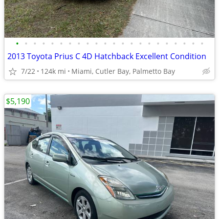
•
•
•
•
•
•
•
•
•
•
•
•
•
•
•
•
•
•
•
•
•
•
2013 Toyota Prius C 4D Hatchback Excellent Condition
7/22
124k mi
Miami, Cutler Bay, Palmetto Bay
$5,190