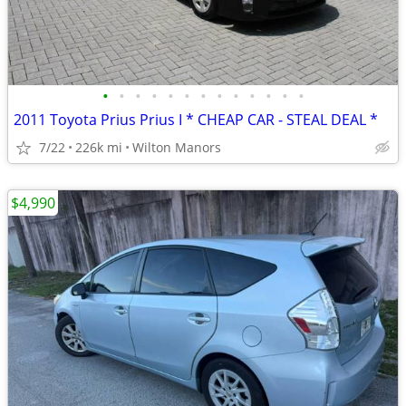
•
•
•
•
•
•
•
•
•
•
•
•
•
2011 Toyota Prius Prius I * CHEAP CAR - STEAL DEAL *
7/22
226k mi
Wilton Manors
$4,990