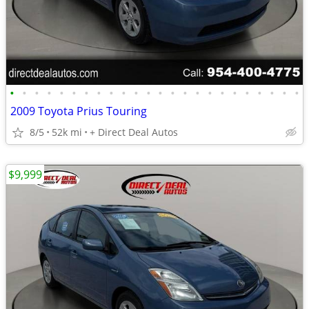
•
•
•
•
•
•
•
•
•
•
•
•
•
•
•
•
•
•
•
•
•
•
•
•
2009 Toyota Prius Touring
8/5
52k mi
+ Direct Deal Autos
$9,999