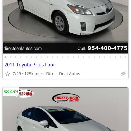
•
•
•
•
•
•
•
•
•
•
•
•
•
•
•
•
•
•
•
•
•
•
•
•
2011 Toyota Prius Four
7/29
125k mi
+ Direct Deal Autos
$8,499