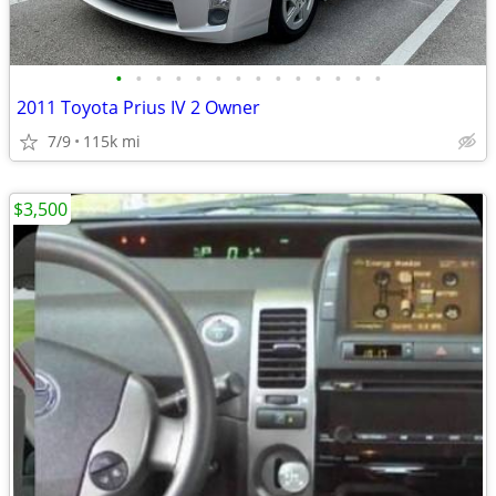
•
•
•
•
•
•
•
•
•
•
•
•
•
•
2011 Toyota Prius IV 2 Owner
7/9
115k mi
$3,500