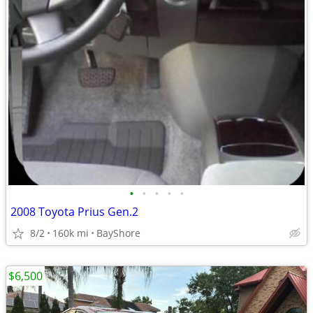
•
•
•
•
•
2008 Toyota Prius Gen.2
8/2
160k mi
BayShore
$6,500