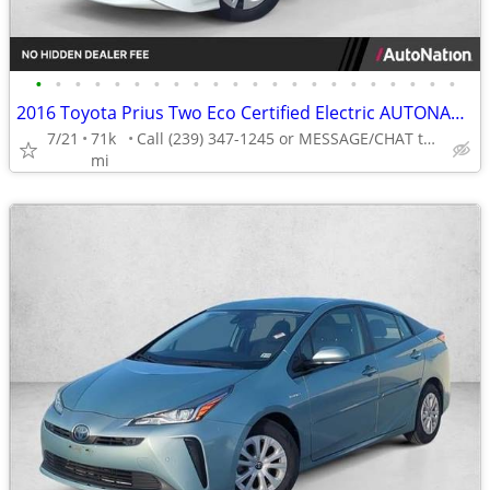
•
•
•
•
•
•
•
•
•
•
•
•
•
•
•
•
•
•
•
•
•
•
2016 Toyota Prius Two Eco Certified Electric AUTONATION
7/21
71k
Call (239) 347-1245 or MESSAGE/CHAT to confirm availability
mi