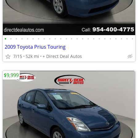
•
•
•
•
•
•
•
•
•
•
•
•
•
•
•
•
•
•
•
•
•
•
•
•
2009 Toyota Prius Touring
7/15
52k mi
+ Direct Deal Autos
$9,999