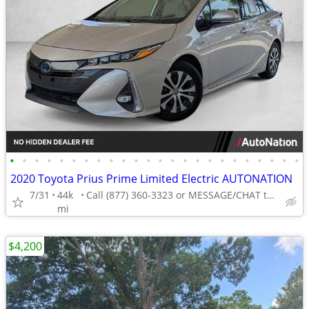
•
•
•
•
•
•
•
•
•
•
•
•
•
•
•
•
•
•
•
•
•
•
•
•
2020 Toyota Prius Prime Limited Electric AUTONATION
7/31
44k
Call (877) 360-3323 or MESSAGE/CHAT to confirm availability
mi
$4,200