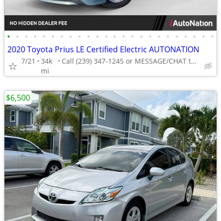
•
•
•
•
•
•
•
•
•
•
•
•
•
•
•
•
•
•
•
•
•
•
•
•
2020 Toyota Prius LE Certified Electric AUTONATION
7/21
34k
Call (239) 347-1245 or MESSAGE/CHAT to confirm availability
mi
$6,500