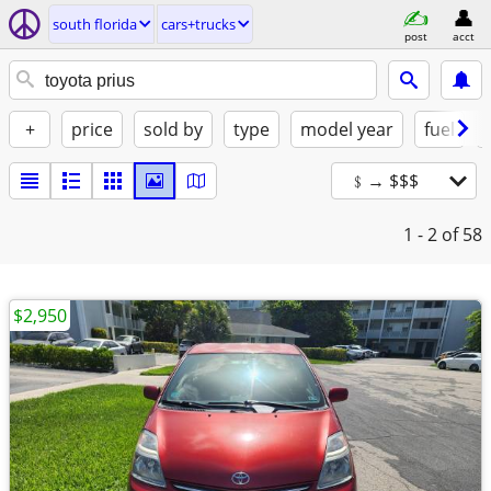
south florida
cars+trucks
post
acct
+
price
sold by
type
model year
fuel
﹩→ $$$
1 - 2
of 58
$2,950