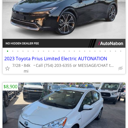
•
•
•
•
•
•
•
•
•
•
•
•
•
•
•
•
•
•
•
•
•
•
•
2023 Toyota Prius Limited Electric AUTONATION
7/28
84k
Call (754) 203-6355 or MESSAGE/CHAT to confirm availability
mi
$8,900