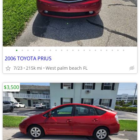
•
•
•
•
•
•
•
•
•
•
•
•
•
•
•
•
•
•
•
•
2006 TOYOTA PRIUS
7/23
215k mi
West palm beach FL
$3,500