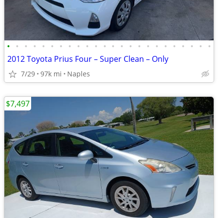
•
•
•
•
•
•
•
•
•
•
•
•
•
•
•
•
•
•
•
•
•
•
•
•
2012 Toyota Prius Four – Super Clean – Only
7/29
97k mi
Naples
$7,497