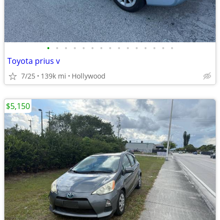
•
•
•
•
•
•
•
•
•
•
•
•
•
•
•
Toyota prius v
7/25
139k mi
Hollywood
$5,150