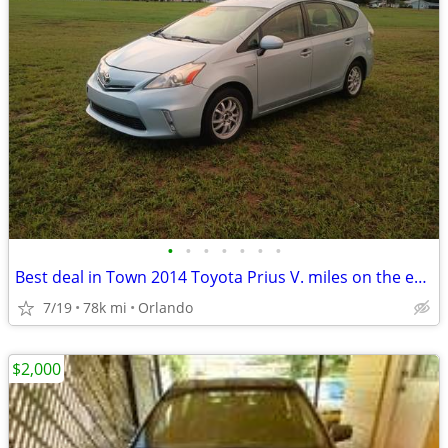
•
•
•
•
•
•
•
Best deal in Town 2014 Toyota Prius V. miles on the engine 78K LOOK!!!
7/19
78k mi
Orlando
$2,000