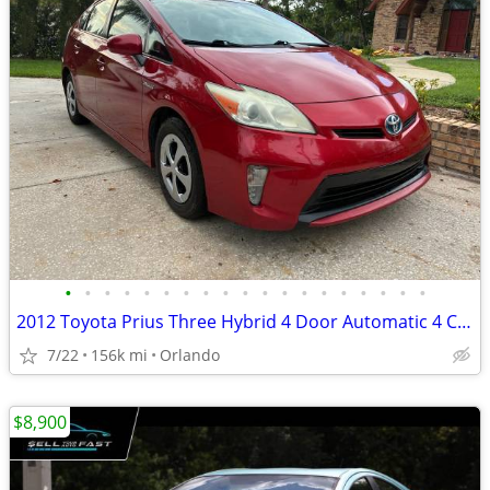
•
•
•
•
•
•
•
•
•
•
•
•
•
•
•
•
•
•
•
2012 Toyota Prius Three Hybrid 4 Door Automatic 4 CYL TITLE IN HAND
7/22
156k mi
Orlando
$8,900