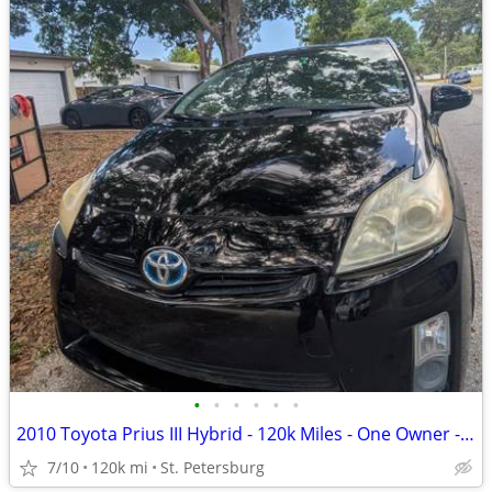
•
•
•
•
•
•
2010 Toyota Prius III Hybrid - 120k Miles - One Owner - Non-Running
7/10
120k mi
St. Petersburg