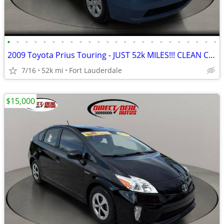
•
•
•
•
•
•
•
•
•
•
•
•
•
•
•
•
•
•
•
•
•
•
•
•
2009 Toyota Prius Touring - JUST 52k MILES!!! CLEAN CARFAX -
7/16
52k mi
Fort Lauderdale
$15,000