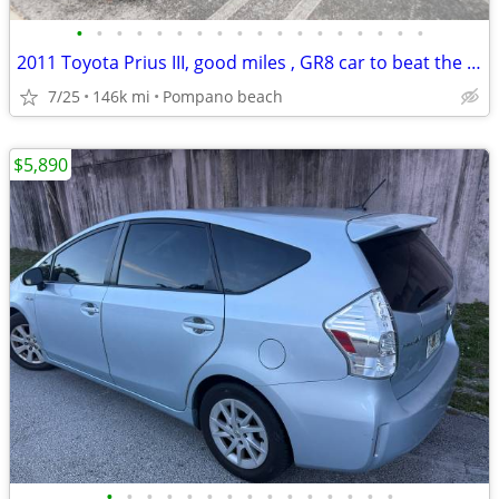
•
•
•
•
•
•
•
•
•
•
•
•
•
•
•
•
•
•
2011 Toyota Prius III, good miles , GR8 car to beat the gas pumps with
7/25
146k mi
Pompano beach
$5,890
•
•
•
•
•
•
•
•
•
•
•
•
•
•
•