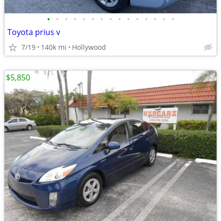
•
•
•
•
•
•
•
•
•
•
•
•
•
•
•
Toyota prius v
7/19
140k mi
Hollywood
$5,850