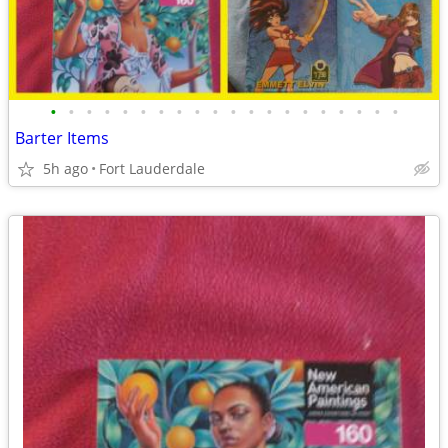
•
•
•
•
•
•
•
•
•
•
•
•
•
•
•
•
•
•
•
•
Barter Items
5h ago
Fort Lauderdale