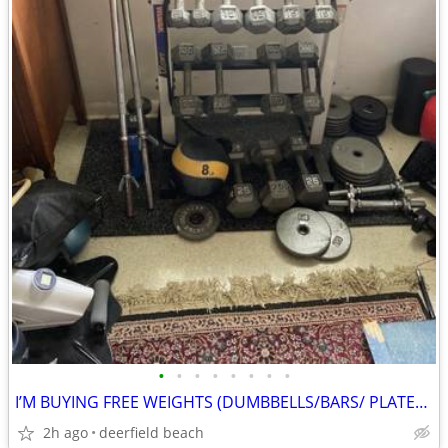
•
•
•
•
•
•
•
•
I’M BUYING FREE WEIGHTS (DUMBBELLS/BARS/ PLATES/BENCHES/KETTLEBELLS
2h ago
deerfield beach