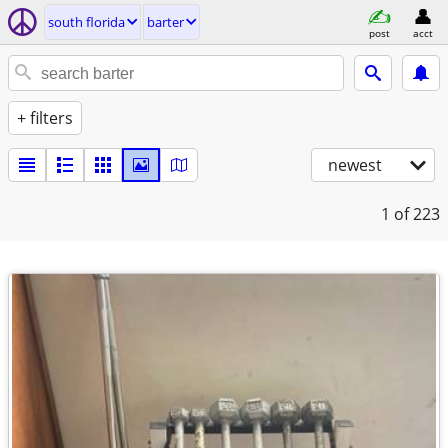
south florida
barter
post
acct
+ filters
newest
1
of 223