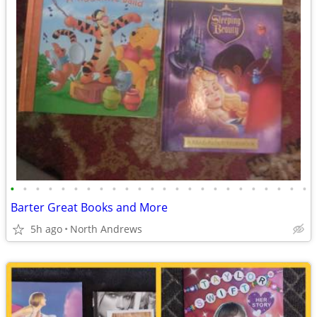
•
•
•
•
•
•
•
•
•
•
•
•
•
•
•
•
•
•
•
•
•
•
•
•
Barter Great Books and More
5h ago
North Andrews