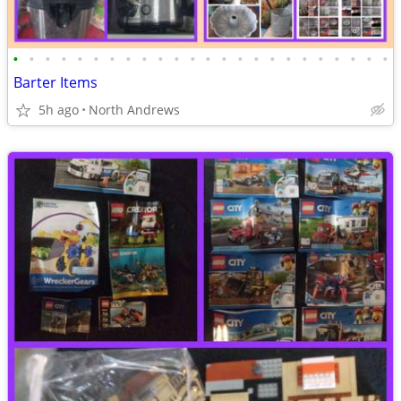
•
•
•
•
•
•
•
•
•
•
•
•
•
•
•
•
•
•
•
•
•
•
•
•
Barter Items
5h ago
North Andrews