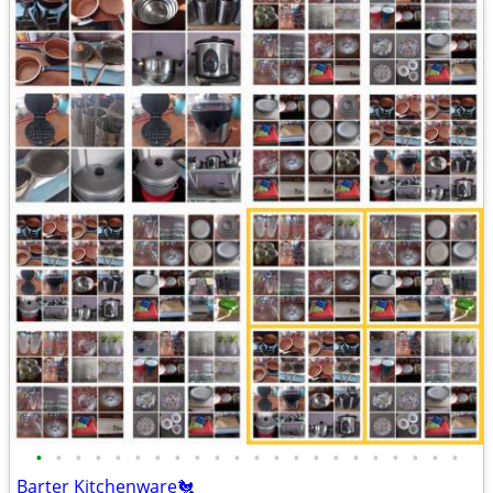
•
•
•
•
•
•
•
•
•
•
•
•
•
•
•
•
•
•
•
•
•
•
Barter Kitchenware🐔