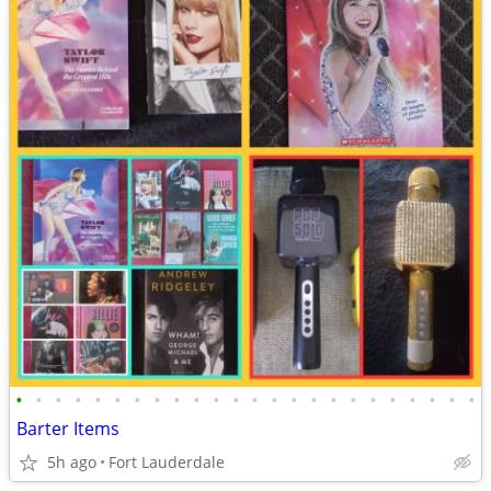
•
•
•
•
•
•
•
•
•
•
•
•
•
•
•
•
•
•
•
•
•
•
•
•
Barter Items
5h ago
Fort Lauderdale