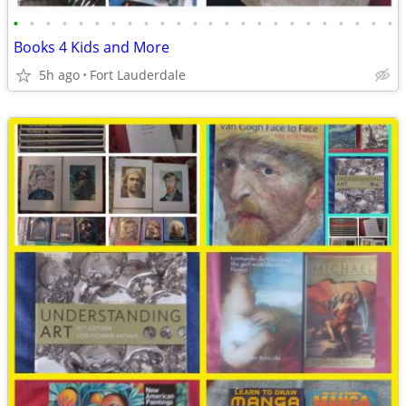
•
•
•
•
•
•
•
•
•
•
•
•
•
•
•
•
•
•
•
•
•
•
•
•
Books 4 Kids and More
5h ago
Fort Lauderdale