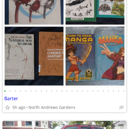
•
•
•
•
•
•
•
•
•
•
•
•
•
•
•
•
•
•
•
•
•
•
•
•
Barter
5h ago
North Andrews Gardens