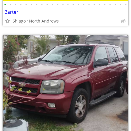
•
•
•
•
•
•
•
•
•
•
•
•
•
•
•
•
•
•
•
•
•
•
•
•
Barter
5h ago
North Andrews