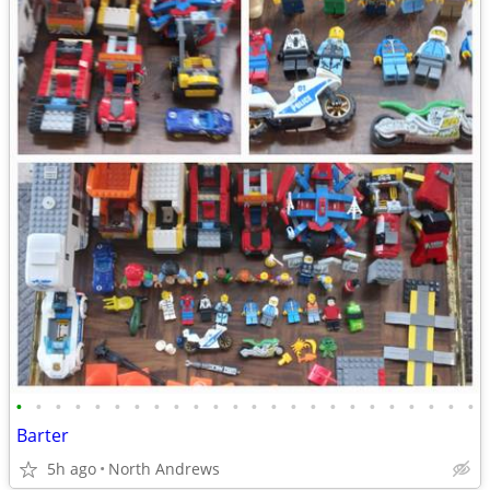
•
•
•
•
•
•
•
•
•
•
•
•
•
•
•
•
•
•
•
•
•
•
•
•
Barter
5h ago
North Andrews