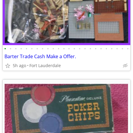
•
•
•
•
•
•
•
•
•
•
•
•
•
•
•
•
•
•
•
•
•
•
•
•
Barter Trade Cash Make a Offer.
5h ago
Fort Lauderdale