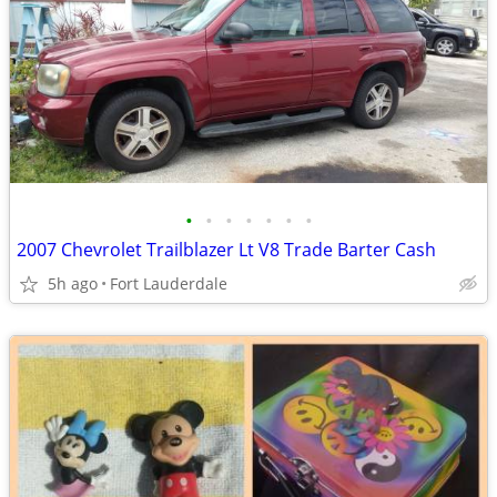
•
•
•
•
•
•
•
2007 Chevrolet Trailblazer Lt V8 Trade Barter Cash
5h ago
Fort Lauderdale