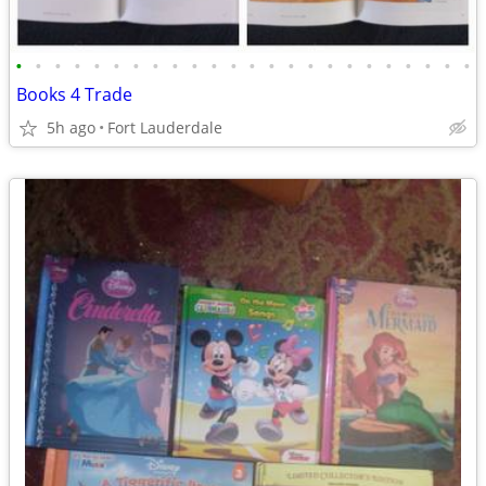
•
•
•
•
•
•
•
•
•
•
•
•
•
•
•
•
•
•
•
•
•
•
•
•
Books 4 Trade
5h ago
Fort Lauderdale