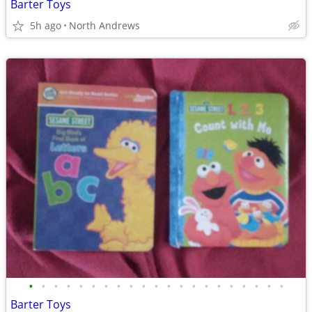
Barter Toys
5h ago
North Andrews
•
•
•
•
•
•
•
•
•
•
•
•
•
•
•
•
•
•
•
•
•
Barter Toys