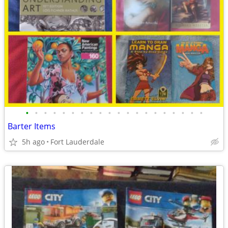
•
•
•
•
•
•
•
•
•
•
•
•
•
•
•
•
•
•
•
•
Barter Items
5h ago
Fort Lauderdale