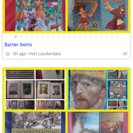
•
•
•
•
•
•
•
•
•
•
•
•
•
•
•
•
•
•
•
•
Barter Items
5h ago
Fort Lauderdale