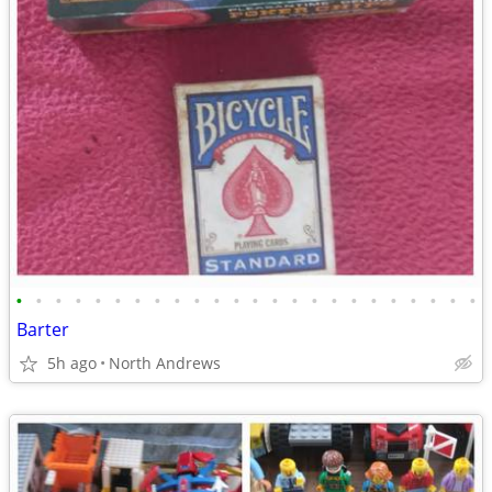
•
•
•
•
•
•
•
•
•
•
•
•
•
•
•
•
•
•
•
•
•
•
•
•
Barter
5h ago
North Andrews