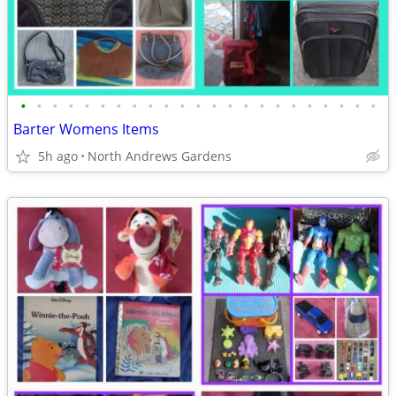
•
•
•
•
•
•
•
•
•
•
•
•
•
•
•
•
•
•
•
•
•
•
•
Barter Womens Items
5h ago
North Andrews Gardens