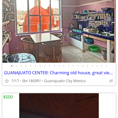
•
•
•
•
•
•
•
•
•
•
•
•
•
•
•
•
•
•
•
•
•
GUANAJUATO CENTER: Charming old house, great views
7/17
3br
1800ft
Guanajuato City Mexico
2
$500