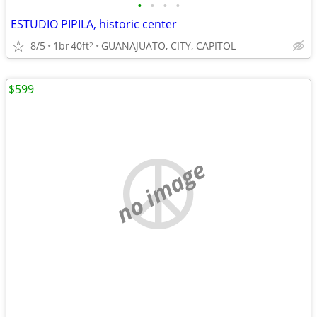
•
•
•
•
ESTUDIO PIPILA, historic center
8/5
1br
40ft
GUANAJUATO, CITY, CAPITOL
2
$599
no image