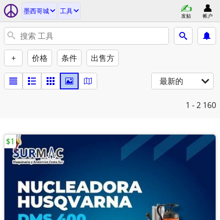
墨西哥城
工具
发贴
帐户
+
价格
条件
出售方
最新的
1 - 2
160
$1