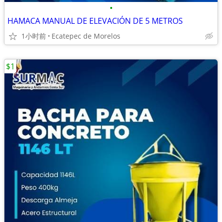
•
HAMACA MANUAL DE ELEVACIÓN DE 5 METROS
1小时前
Ecatepec de Morelos
$1