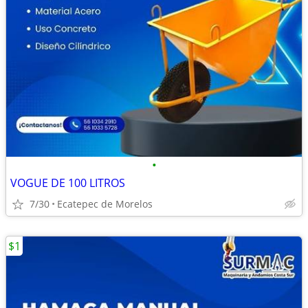
•
VOGUE DE 100 LITROS
7/30
Ecatepec de Morelos
$1