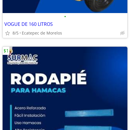
•
VOGUE DE 160 LITROS
8/5
Ecatepec de Morelos
$1