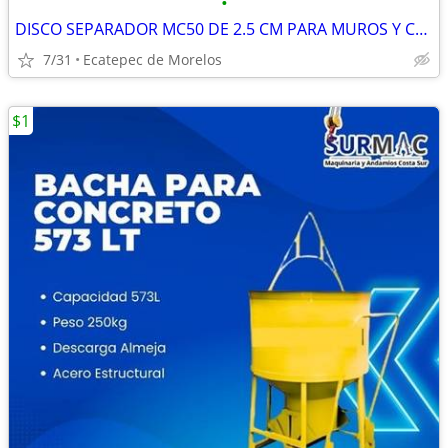
•
DISCO SEPARADOR MC50 DE 2.5 CM PARA MUROS Y COLUMNAS | SURMAC MÉXICO
7/31
Ecatepec de Morelos
$1