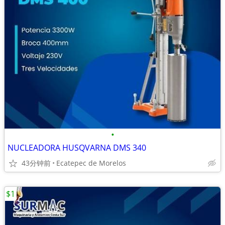
•
NUCLEADORA HUSQVARNA DMS 340
43分钟前
Ecatepec de Morelos
$1