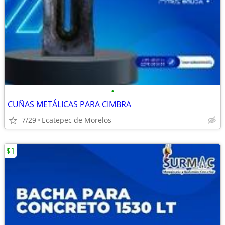
•
CUÑAS METÁLICAS PARA CIMBRA
7/29
Ecatepec de Morelos
$1