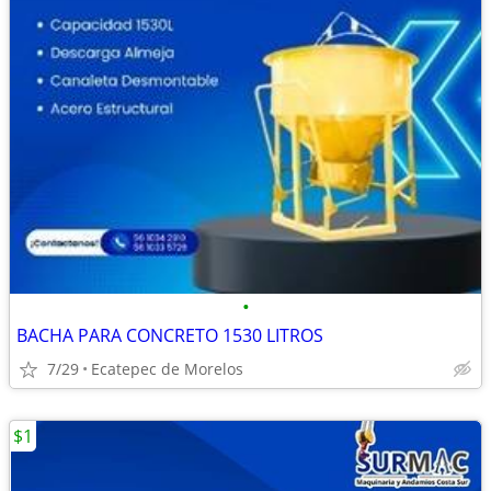
•
BACHA PARA CONCRETO 1530 LITROS
7/29
Ecatepec de Morelos
$1