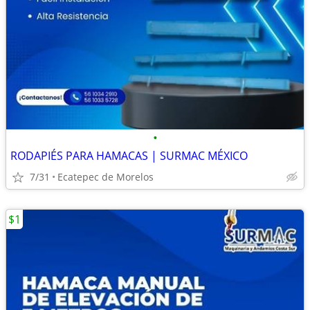
•
RODAPIÉS PARA HAMACAS | SURMAC MÉXICO
7/31
Ecatepec de Morelos
$1