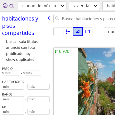
CL
ciudad de méxico
vivienda
habi
habitaciones y
pisos
nu
compartidos
buscar solo títulos
anuncio con foto
$10,920
publicado hoy
show duplicates
PRECIO
$
– $
HABITACIONES
-
BAÑOS
-
M²
-