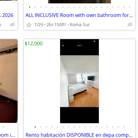
•
•
•
•
•
•
•
•
•
•
•
•
•
•
•
•
•
•
•
. 2026
ALL INCLUSIVE Room with own bathroom for a🐶 dog lover female in house
7/29
2br
150ft
Roma Sur
n
2
$12,000
•
•
•
•
•
•
•
•
•
•
•
•
•
•
•
•
•
•
Casa Viva Gallery Residency | Private Room in Creative Community
Rento habitación DISPONIBLE en depa compartido