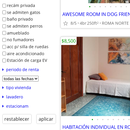
recám privada
•
•
•
•
•
•
•
•
se admiten gatos
baño privado
8/5
4br
250ft
ROMA NORTE
2
se admiten perros
amueblado
no fumadores
$8,500
acc p/ silla de ruedas
aire acondicionado
Estación de carga EV
periodo de renta
tipo vivienda
lavadero
estacionam
restablecer
aplicar
•
•
•
•
•
•
•
•
HABITACIÓN INDIVIDUAL EN R