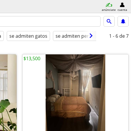
anúnciate
cuenta
a
se admiten gatos
se admiten perros
amueblado
1 - 6
de 7
$13,500