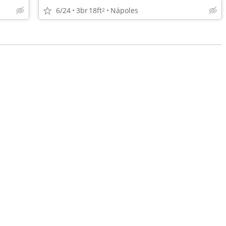
6/24
3br
18ft
Nápoles
2