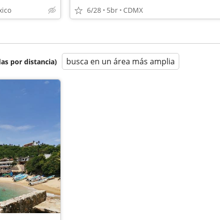
xico
6/28
5br
CDMX
busca en un área más amplia
as por distancia)