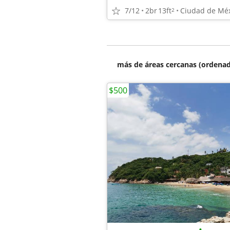
7/12
2br
13ft
Ciudad de Mé
2
más de áreas cercanas (ordenad
$500
•