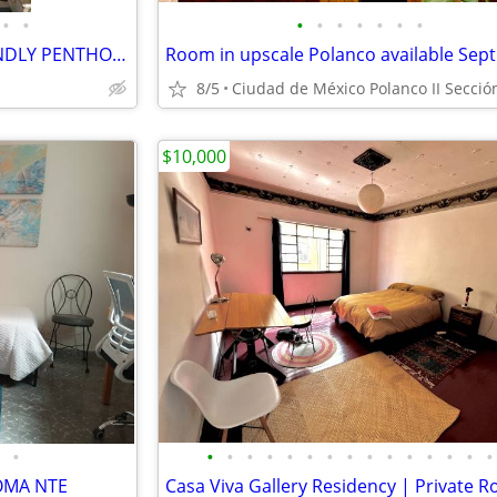
•
•
•
•
•
•
•
•
•
AWESOME ROOM IN DOG FRIENDLY PENTHOUSE AT GLORIETA DE LOS INSURGENTES
Room in upscale Polanco available Sept
8/5
Ciudad de México Polanco II Secció
$10,000
•
•
•
•
•
•
•
•
•
•
•
•
•
•
•
•
OMA NTE