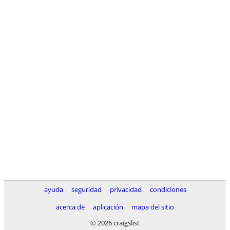
ayuda
seguridad
privacidad
condiciones
acerca de
aplicación
mapa del sitio
© 2026 craigslist