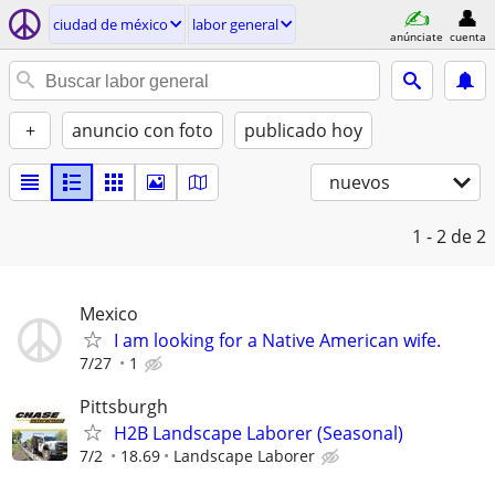
ciudad de méxico
labor general
anúnciate
cuenta
+
anuncio con foto
publicado hoy
nuevos
1 - 2
de 2
Mexico
I am looking for a Native American wife.
7/27
1
Pittsburgh
H2B Landscape Laborer (Seasonal)
7/2
18.69
Landscape Laborer