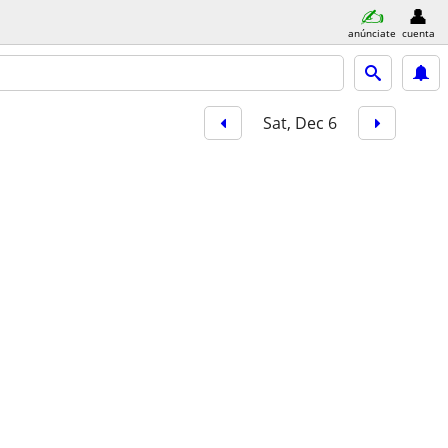
anúnciate
cuenta
Sat, Dec 6