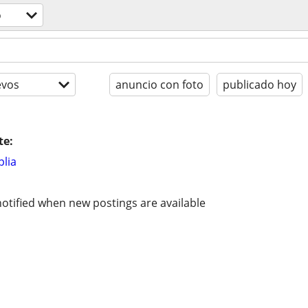
o
evos
anuncio con foto
publicado hoy
te:
lia
otified when new postings are available