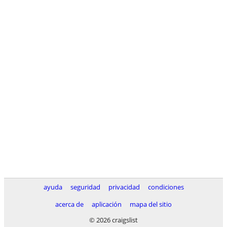
ayuda
seguridad
privacidad
condiciones
acerca de
aplicación
mapa del sitio
© 2026 craigslist