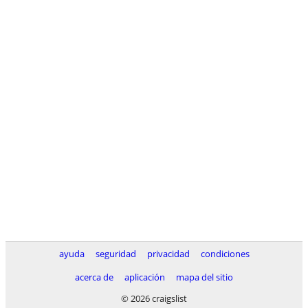
ayuda
seguridad
privacidad
condiciones
acerca de
aplicación
mapa del sitio
© 2026 craigslist