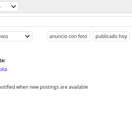
o
evos
anuncio con foto
publicado hoy
te:
lia
otified when new postings are available