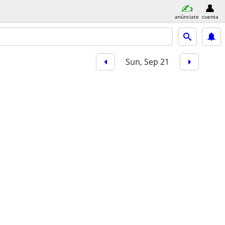
anúnciate
cuenta
Sun, Sep 21