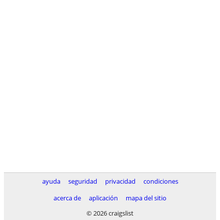
ayuda
seguridad
privacidad
condiciones
acerca de
aplicación
mapa del sitio
© 2026 craigslist