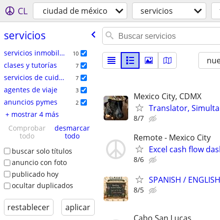
CL
ciudad de méxico
servicios
servicios
servicios inmobiliarios
10
nu
clases y tutorías
7
servicios de cuidado del hogar
7
agentes de viaje
3
Mexico City, CDMX
anuncios pymes
2
Translator, Simulta
+ mostrar 4 más
8/7
Comprobar
desmarcar
todo
todo
Remote - Mexico City
Excel cash flow da
buscar solo títulos
8/6
anuncio con foto
publicado hoy
SPANISH / ENGLIS
ocultar duplicados
8/5
restablecer
aplicar
Cabo San Lucas