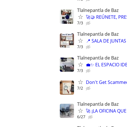
Tlalnepantla de Baz
🚀🤝 REÚNETE, PR
7/3
Tlalnepantla de Baz
📍 SALA DE JUNTAS
7/3
Tlalnepantla de Baz
💼✨ EL ESPACIO I
7/3
Don't Get Scammed 
7/2
Tlalnepantla de Baz
🚀 ¡LA OFICINA QU
6/27