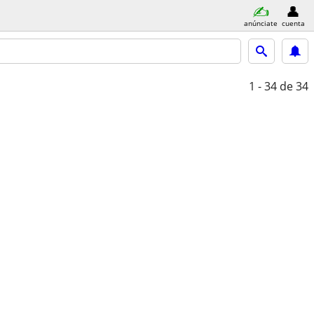
anúnciate
cuenta
1 - 34
de 34