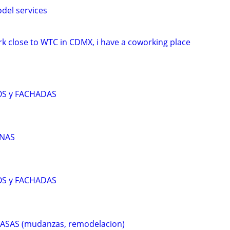
el services
k close to WTC in CDMX, i have a coworking place
OS y FACHADAS
ANAS
OS y FACHADAS
CASAS (mudanzas, remodelacion)