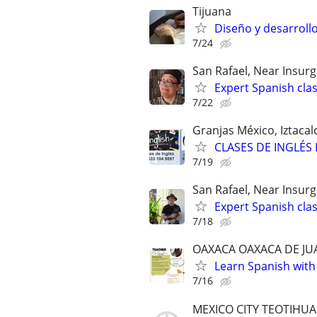
Tijuana
Diseño y desarroll
7/24
San Rafael, Near Insur
Expert Spanish clas
7/22
Granjas México, Iztacal
CLASES DE INGLÉ
7/19
San Rafael, Near Insur
Expert Spanish clas
7/18
OAXACA OAXACA DE JU
Learn Spanish with
7/16
MEXICO CITY TEOTIHU