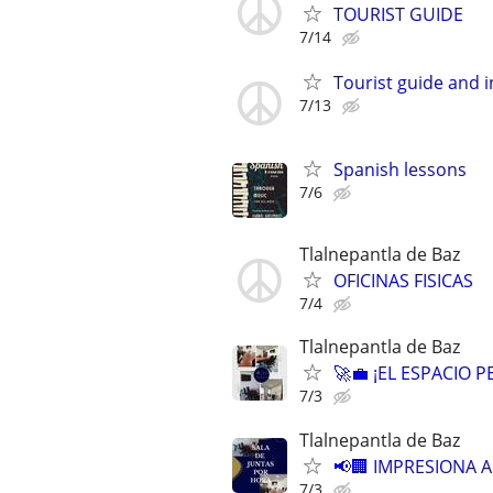
TOURIST GUIDE
7/14
Tourist guide and i
7/13
Spanish lessons
7/6
Tlalnepantla de Baz
OFICINAS FISICAS
7/4
Tlalnepantla de Baz
🚀💼 ¡EL ESPACIO 
7/3
Tlalnepantla de Baz
📢🏢 IMPRESIONA 
7/3