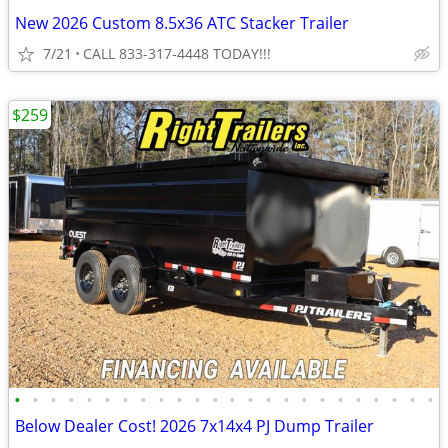
New 2026 Custom 8.5x36 ATC Stacker Trailer
7/21
CALL 833-317-4448 TODAY!!!
$259
•
•
•
•
•
•
•
•
•
•
•
•
•
•
•
•
•
•
•
•
•
•
•
•
Below Dealer Cost! 2026 7x14x4 PJ Dump Trailer