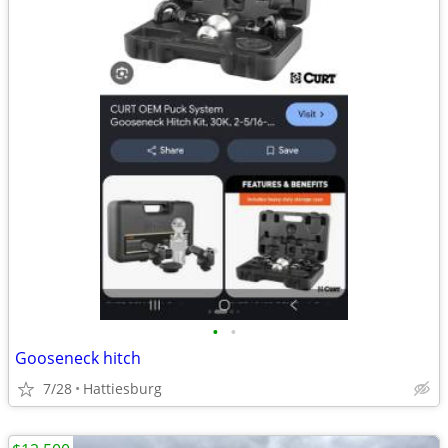
•
•
Gooseneck hitch
7/28
Hattiesburg