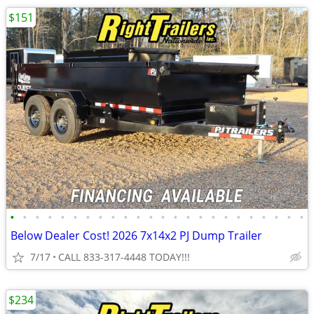
$151
•
•
•
•
•
•
•
•
•
•
•
•
•
•
•
•
•
•
•
•
•
•
•
•
Below Dealer Cost! 2026 7x14x2 PJ Dump Trailer
7/17
CALL 833-317-4448 TODAY!!!
$234