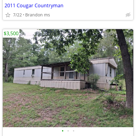
2011 Cougar Countryman
7/22
Brandon ms
$3,500
•
•
•