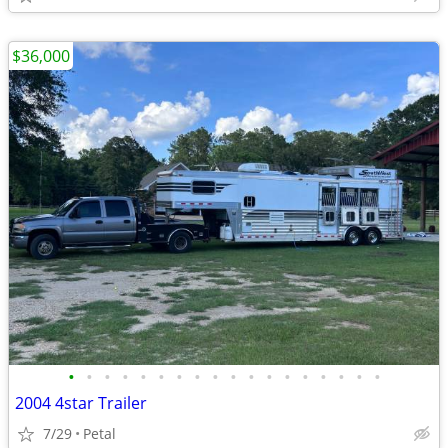
$36,000
•
•
•
•
•
•
•
•
•
•
•
•
•
•
•
•
•
•
2004 4star Trailer
7/29
Petal