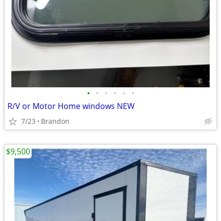
•
•
•
•
•
•
R/V or Motor Home windows NEW
7/23
Brandon
$9,500