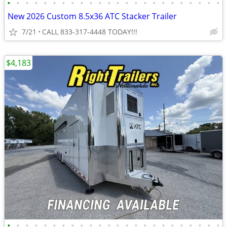
•
•
•
•
•
•
•
•
•
•
•
•
•
•
•
•
•
•
•
•
•
•
•
•
New 2026 Custom 8.5x36 ATC Stacker Trailer
7/21
CALL 833-317-4448 TODAY!!!
$4,183
•
•
•
•
•
•
•
•
•
•
•
•
•
•
•
•
•
•
•
•
•
•
•
•