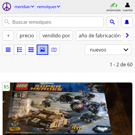
meridian
remolques
anúnciate
cuenta
+
precio
vendido por
año de fabricación
co
nuevos
1 - 2
de 60
$5