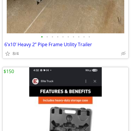
•
•
•
•
•
•
•
•
•
•
6’x10’ Heavy 2” Pipe Frame Utility Trailer
8/4
$150