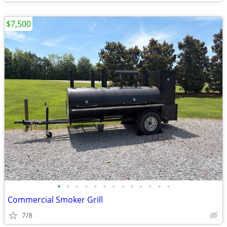
$7,500
•
•
•
•
•
•
•
•
•
•
•
•
•
Commercial Smoker Grill
7/8