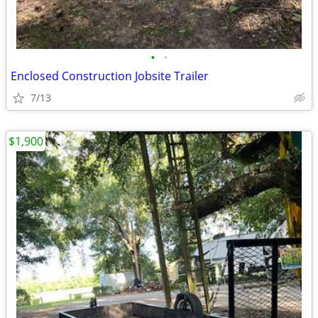
•
•
Enclosed Construction Jobsite Trailer
7/13
$1,900