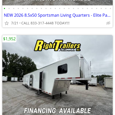
•
•
•
•
•
•
•
•
•
•
•
•
•
•
•
•
•
•
•
•
•
•
•
•
NEW 2026 8.5x50 Sportsman Living Quarters - Elite Package
7/21
CALL 833-317-4448 TODAY!!!
$1,952