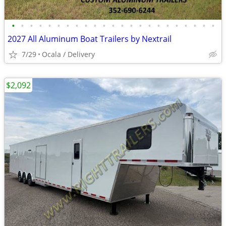
•
•
•
•
•
•
•
•
•
•
•
•
•
•
•
•
•
•
•
•
•
•
•
2027 All Aluminum Boat Trailers by Nextrail
7/29
Ocala / Delivery
$2,092