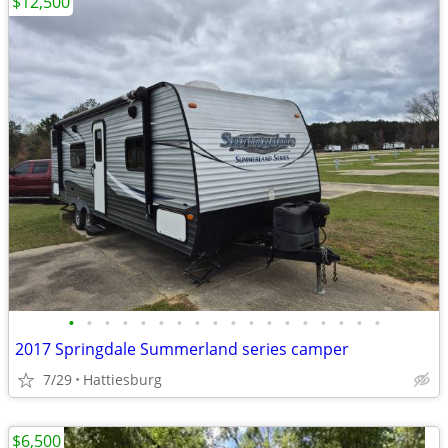
$12,500
•
•
•
•
•
•
•
•
•
•
•
•
•
•
•
•
•
•
2017 Springdale Summerland series camper
7/29
Hattiesburg
$6,500