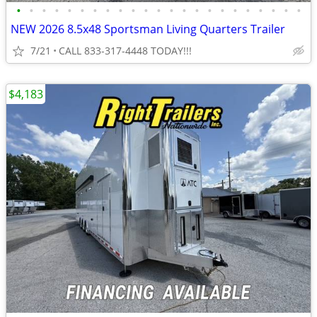
•
•
•
•
•
•
•
•
•
•
•
•
•
•
•
•
•
•
•
•
•
•
•
NEW 2026 8.5x48 Sportsman Living Quarters Trailer
7/21
CALL 833-317-4448 TODAY!!!
$4,183