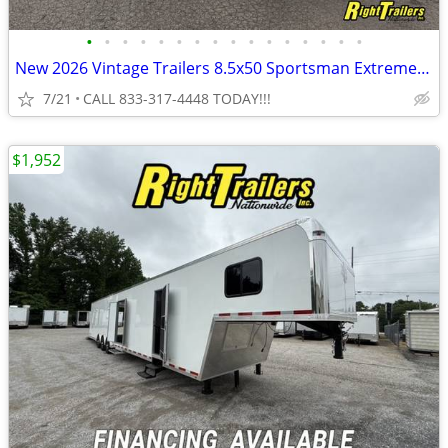
•
•
•
•
•
•
•
•
•
•
•
•
•
•
•
•
New 2026 Vintage Trailers 8.5x50 Sportsman Extreme Living Quarters
7/21
CALL 833-317-4448 TODAY!!!
$1,952