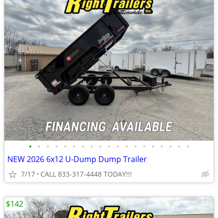
•
•
•
•
•
•
•
•
•
•
•
•
•
•
•
•
•
•
•
NEW 2026 6x12 U-Dump Dump Trailer
7/17
CALL 833-317-4448 TODAY!!!
$142