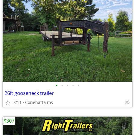
•
•
•
•
•
26ft gooseneck trailer
7/11
Conehatta ms
$307