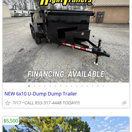
•
•
•
•
•
•
•
•
•
•
•
•
•
•
•
NEW 6x10 U-Dump Dump Trailer
7/17
CALL 833-317-4448 TODAY!!!
$5,500