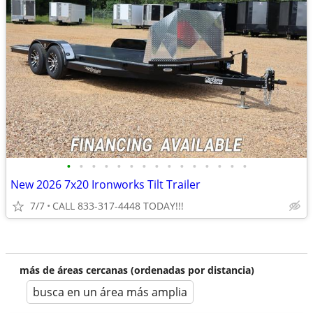
•
•
•
•
•
•
•
•
•
•
•
•
•
•
•
New 2026 7x20 Ironworks Tilt Trailer
7/7
CALL 833-317-4448 TODAY!!!
más de áreas cercanas (ordenadas por distancia)
busca en un área más amplia