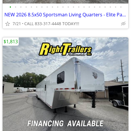
•
•
•
•
•
•
•
•
•
•
•
•
•
•
•
•
•
•
•
•
•
•
NEW 2026 8.5x50 Sportsman Living Quarters - Elite Package
7/21
CALL 833-317-4448 TODAY!!!
$1,813