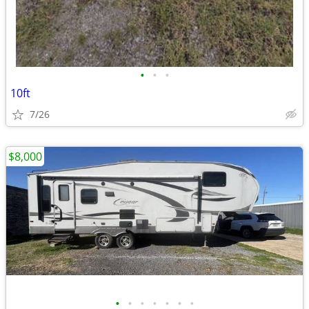
•
•
•
10ft
7/26
$8,000
•
•
•
•
•
•
•