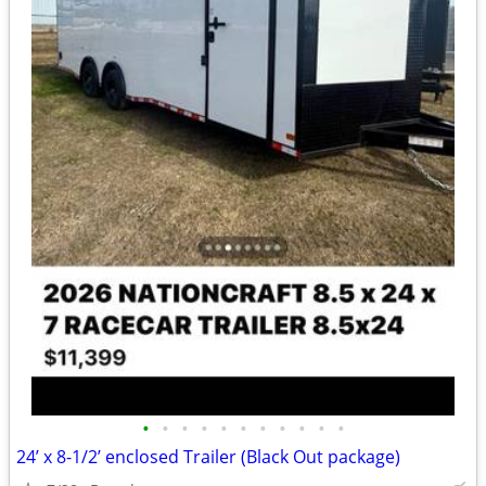
•
•
•
•
•
•
•
•
•
•
•
24’ x 8-1/2’ enclosed Trailer (Black Out package)