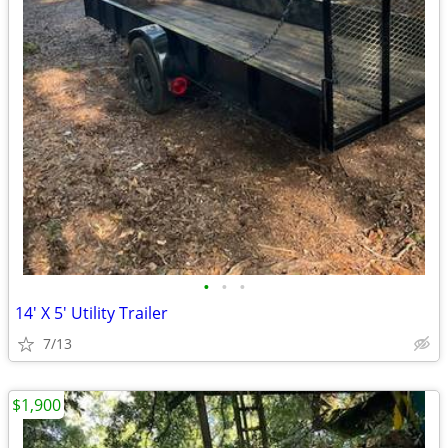
•
•
•
14' X 5' Utility Trailer
7/13
$1,900