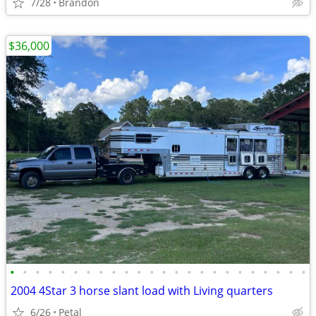
7/28
Brandon
$36,000
•
•
•
•
•
•
•
•
•
•
•
•
•
•
•
•
•
•
•
•
•
•
•
•
2004 4Star 3 horse slant load with Living quarters
6/26
Petal