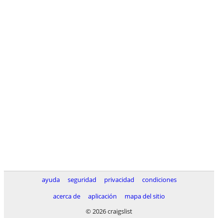
ayuda
seguridad
privacidad
condiciones
acerca de
aplicación
mapa del sitio
© 2026 craigslist