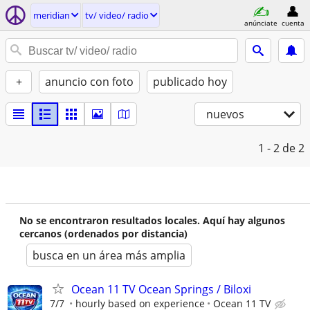
meridian
tv/ video/ radio
anúnciate
cuenta
+
anuncio con foto
publicado hoy
nuevos
1 - 2
de 2
No se encontraron resultados locales. Aquí hay algunos
cercanos (ordenados por distancia)
busca en un área más amplia
Ocean 11 TV Ocean Springs / Biloxi
7/7
hourly based on experience
Ocean 11 TV