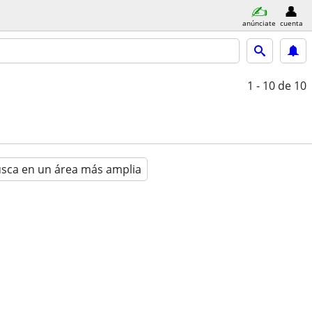
anúnciate
cuenta
1 - 10
de 10
sca en un área más amplia