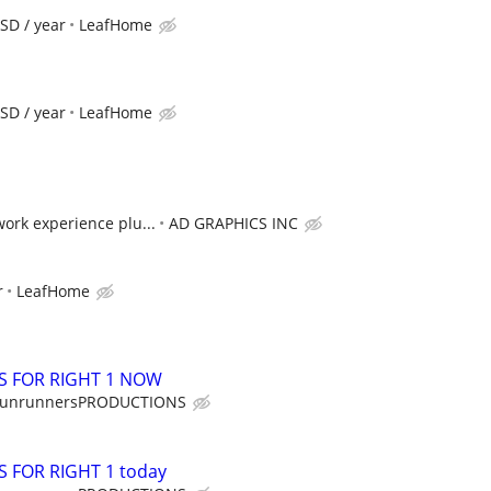
SD / year
LeafHome
SD / year
LeafHome
work experience plu...
AD GRAPHICS INC
r
LeafHome
S FOR RIGHT 1 NOW
FunrunnersPRODUCTIONS
 FOR RIGHT 1 today