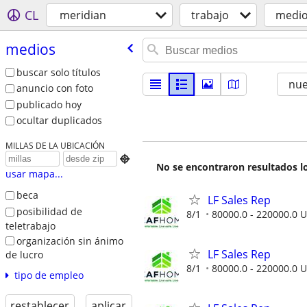
CL
meridian
trabajo
medi
medios
buscar solo títulos
nu
anuncio con foto
publicado hoy
ocultar duplicados
MILLAS DE LA UBICACIÓN

No se encontraron resultados lo
usar mapa...
beca
LF Sales Rep
posibilidad de
8/1
80000.0 - 220000.0 U
teletrabajo
organización sin ánimo
LF Sales Rep
de lucro
8/1
80000.0 - 220000.0 U
tipo de empleo
restablecer
aplicar