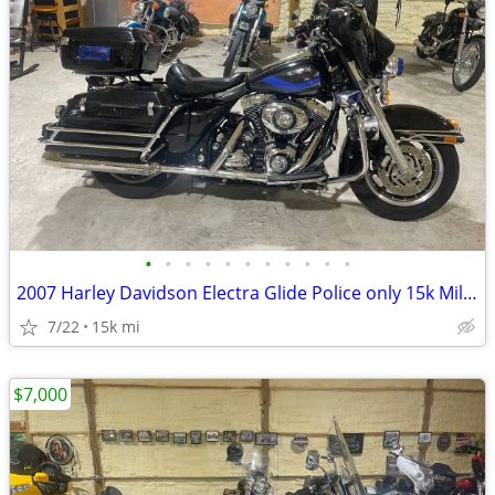
•
•
•
•
•
•
•
•
•
•
•
2007 Harley Davidson Electra Glide Police only 15k Miles
7/22
15k mi
$7,000