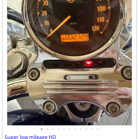
•
•
•
•
•
•
•
•
•
•
•
Super low mileage HD