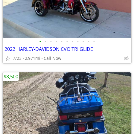
•
•
•
•
•
•
•
•
•
•
•
2022 HARLEY-DAVIDSON CVO TRI GLIDE
7/23
2,971mi
Call Now
$8,500