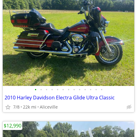
•
•
•
•
•
•
•
•
•
•
•
•
•
2010 Harley Davidson Electra Glide Ultra Classic
7/8
22k mi
Aliceville
$12,990