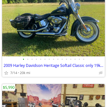
•
•
•
•
•
•
•
•
•
•
•
•
•
•
•
2009 Harley Davidson Heritage Softail Classic only 19k Miles
7/14
20k mi
$5,990