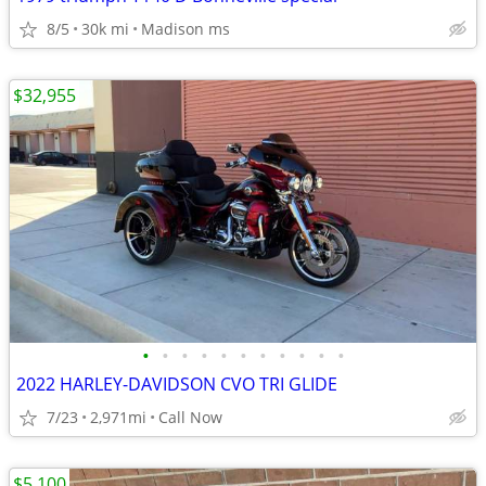
8/5
30k mi
Madison ms
$32,955
•
•
•
•
•
•
•
•
•
•
•
2022 HARLEY-DAVIDSON CVO TRI GLIDE
7/23
2,971mi
Call Now
$5,100