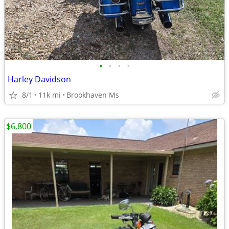
•
•
•
•
Harley Davidson
8/1
11k mi
Brookhaven Ms
$6,800