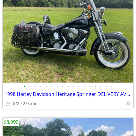
•
•
•
•
•
•
•
•
•
•
•
•
•
•
•
•
•
1998 Harley Davidson Heritage Springer DELIVERY AVAILABLE
8/2
23k mi
$8,990