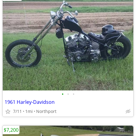
•
•
•
1961 Harley-Davidson
7/11
1mi
Northport
$7,200