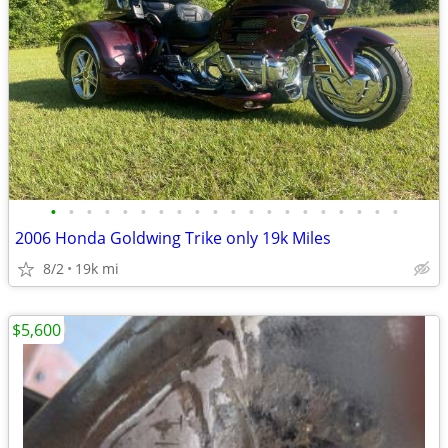
•
•
•
•
•
•
•
•
•
•
•
•
•
•
•
•
•
•
•
•
2006 Honda Goldwing Trike only 19k Miles
8/2
19k mi
$5,600