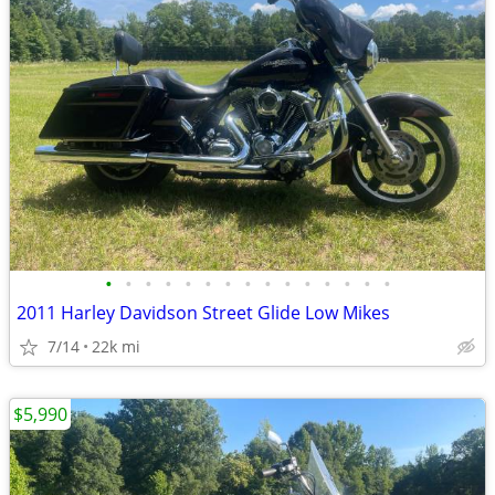
•
•
•
•
•
•
•
•
•
•
•
•
•
•
•
2011 Harley Davidson Street Glide Low Mikes
7/14
22k mi
$5,990