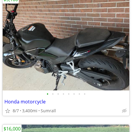
•
•
•
•
•
•
•
•
Honda motorcycle
8/7
3,400mi
Sumrall
$16,000