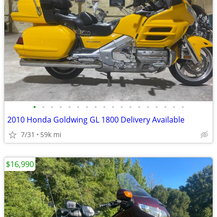
•
•
•
•
•
•
•
•
•
•
•
•
•
•
•
•
•
•
2010 Honda Goldwing GL 1800 Delivery Available
7/31
59k mi
$16,990