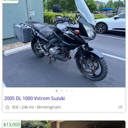
•
•
•
•
2005 DL 1000 Vstrom Suzuki
8/6
24k mi
Birmingham
$13,000