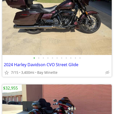
•
•
•
•
•
•
•
•
•
•
•
2024 Harley Davidson CVO Street Glide
7/15
3,400mi
Bay Minette
$32,955