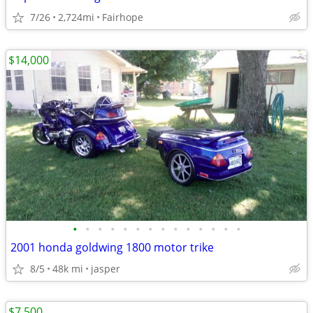
7/26
2,724mi
Fairhope
$14,000
•
•
•
•
•
•
•
•
•
•
•
•
•
•
2001 honda goldwing 1800 motor trike
8/5
48k mi
jasper
$7,500