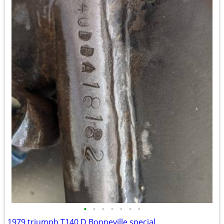
•
•
•
•
•
•
•
1979 triumph T140 D Bonneville special