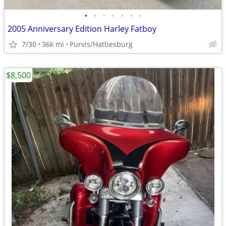
•
•
•
•
•
•
•
2005 Anniversary Edition Harley Fatboy
7/30
36k mi
Purvis/Hattiesburg
$8,500