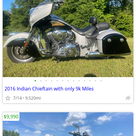
•
•
•
•
•
•
•
•
•
•
•
•
•
2016 Indian Chieftain with only 9k Miles
7/14
9,520mi
$9,990