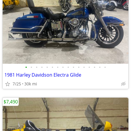
•
•
•
•
•
•
•
•
•
•
•
•
•
•
•
•
1981 Harley Davidson Electra Glide
7/25
30k mi
$7,490