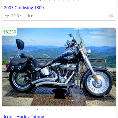
•
•
•
•
•
•
•
•
•
2007 Goldwing 1800
7/13
111k mi
$8,250
•
•
•
•
•
•
•
•
•
•
Iconic Harley Fatboy