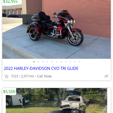
$32,955
•
•
•
•
•
•
•
•
•
•
•
2022 HARLEY-DAVIDSON CVO TRI GLIDE
7/23
2,971mi
Call Now
$5,500