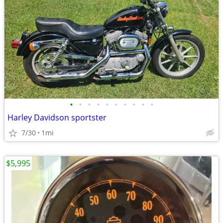
•
•
•
•
•
•
•
•
•
•
Harley Davidson sportster
7/30
1mi
$5,995