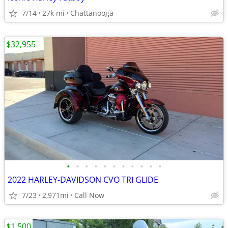
7/14
27k mi
Chattanooga
$32,955
•
•
•
•
•
•
•
•
•
•
•
2022 HARLEY-DAVIDSON CVO TRI GLIDE
7/23
2,971mi
Call Now
$1,500