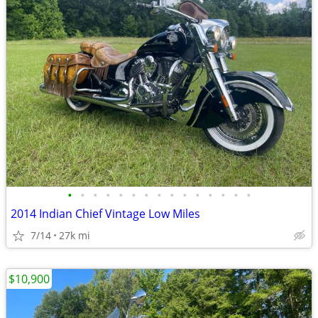
•
•
•
•
•
•
•
•
•
•
•
•
•
•
•
2014 Indian Chief Vintage Low Miles
7/14
27k mi
$10,900