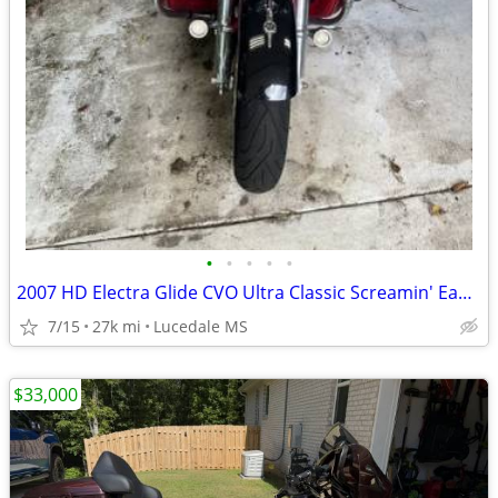
•
•
•
•
•
2007 HD Electra Glide CVO Ultra Classic Screamin' Eagle
7/15
27k mi
Lucedale MS
$33,000