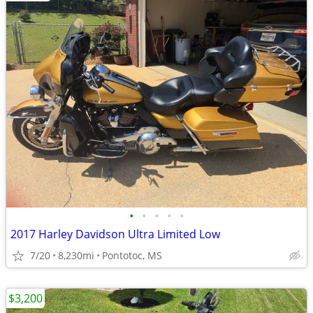
•
•
•
•
•
2017 Harley Davidson Ultra Limited Low
7/20
8,230mi
Pontotoc, MS
$3,200