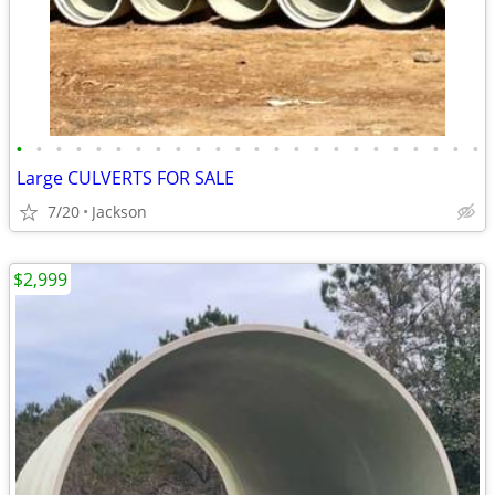
•
•
•
•
•
•
•
•
•
•
•
•
•
•
•
•
•
•
•
•
•
•
•
•
Large CULVERTS FOR SALE
7/20
Jackson
$2,999