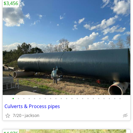
$3,456
•
•
•
•
•
•
•
•
•
•
•
•
•
•
•
•
•
•
•
•
•
Culverts & Process pipes
7/20
jackson