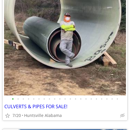
•
•
•
•
•
•
•
•
•
•
•
•
•
•
•
•
•
•
•
•
•
CULVERTS & PIPES FOR SALE!
7/20
Huntsville Alabama