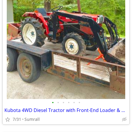
•
•
•
•
•
•
Kubota 4WD Diesel Tractor with Front-End Loader & Box Blade – Runs Great
7/31
Sumrall