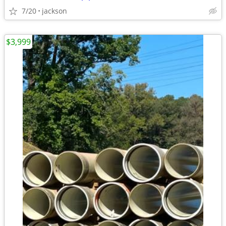
7/20
jackson
$3,999