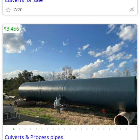
Culverts for sale
7/20
$3,456
•
•
•
•
•
•
•
•
•
•
•
•
•
•
•
•
•
•
•
•
•
Culverts & Process pipes