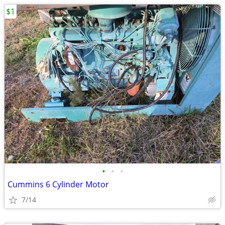
$1
•
•
•
Cummins 6 Cylinder Motor
7/14