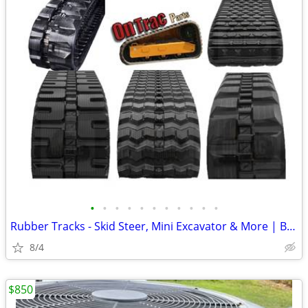
•
•
•
•
•
•
•
•
•
•
•
Rubber Tracks - Skid Steer, Mini Excavator & More | Best Prices
8/4
$850