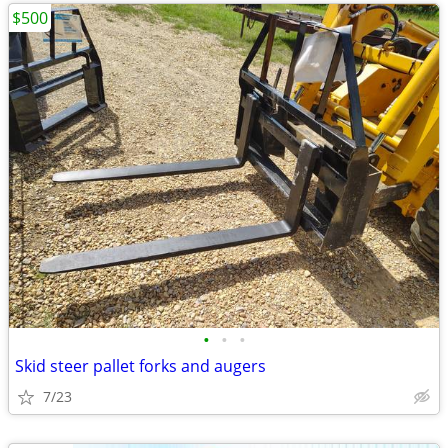
$500
•
•
•
Skid steer pallet forks and augers
7/23