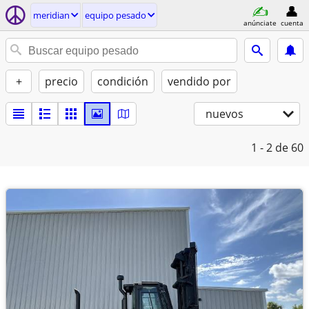
meridian
equipo pesado
anúnciate
cuenta
+
precio
condición
vendido por
nuevos
1 - 2
de 60