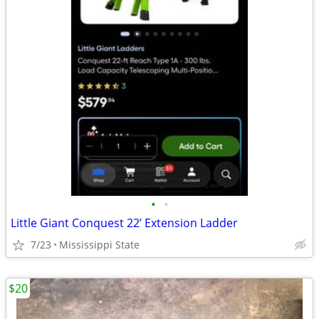
•
•
Little Giant Conquest 22’ Extension Ladder
7/23
Mississippi State
$20