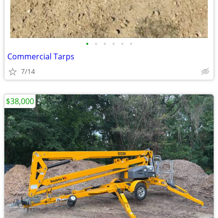
•
•
•
•
•
•
Commercial Tarps
7/14
$38,000