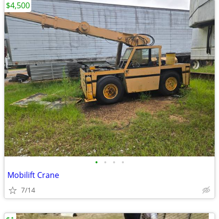
$4,500
•
•
•
•
Mobilift Crane
7/14