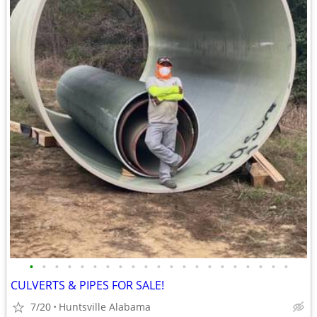
•
•
•
•
•
•
•
•
•
•
•
•
•
•
•
•
•
•
•
•
•
CULVERTS & PIPES FOR SALE!
7/20
Huntsville Alabama