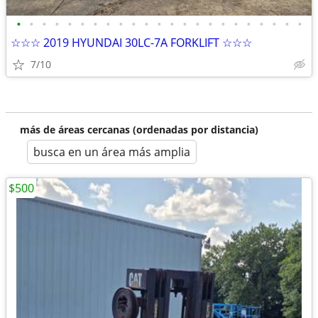
•
•
•
•
•
•
•
•
•
•
•
•
•
•
•
•
•
•
•
•
•
•
•
☆☆☆ 2019 HYUNDAI 30LC-7A FORKLIFT ☆☆☆
7/10
más de áreas cercanas (ordenadas por distancia)
busca en un área más amplia
$500