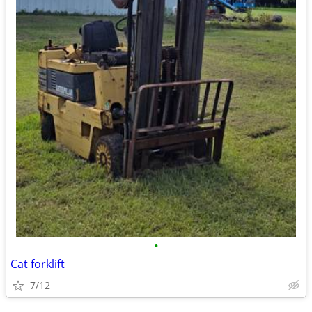
•
Cat forklift
7/12