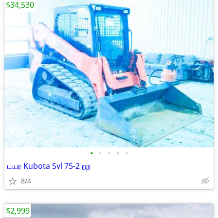
$34,530
•
•
•
•
•
யயர Kubota Svl 75-2 றற
8/4
$2,999