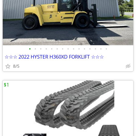
•
•
•
•
•
•
•
•
•
•
•
•
•
•
•
☆☆☆ 2022 HYSTER H360XD FORKLIFT ☆☆☆
8/5
$1