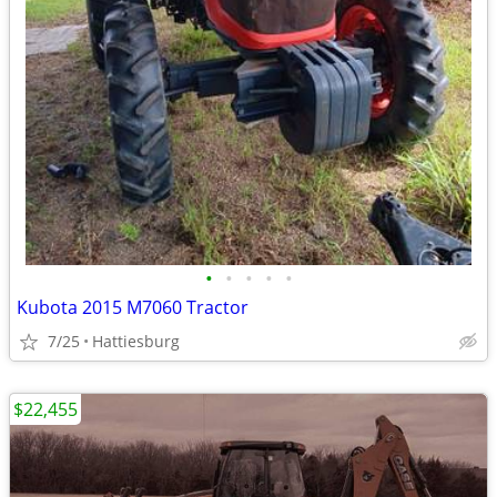
•
•
•
•
•
Kubota 2015 M7060 Tractor
7/25
Hattiesburg
$22,455