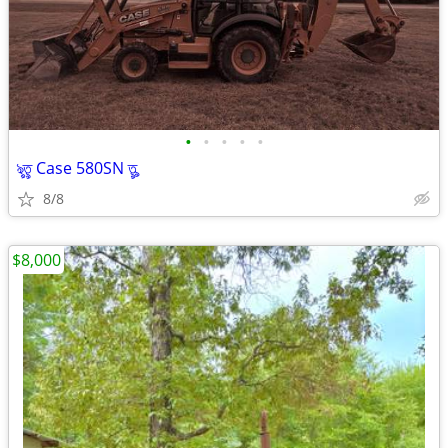
•
•
•
•
•
ৡতৢ Case 580SN তৣ
8/8
$8,000