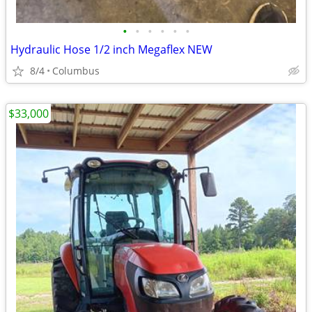
•
•
•
•
•
•
Hydraulic Hose 1/2 inch Megaflex NEW
8/4
Columbus
$33,000