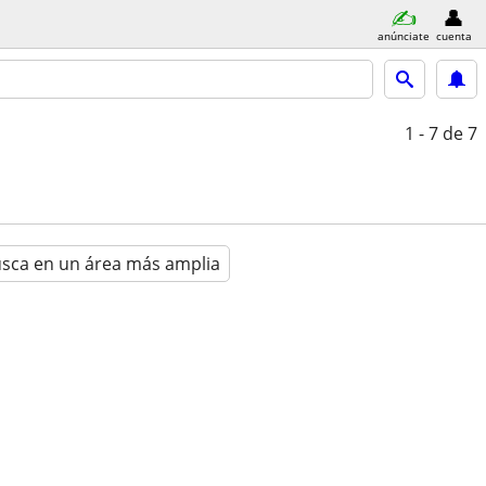
anúnciate
cuenta
1 - 7
de 7
sca en un área más amplia