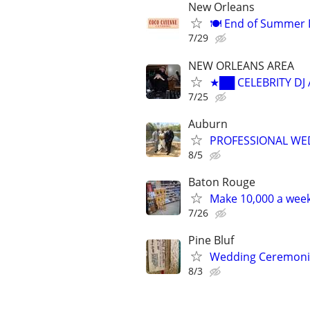
New Orleans
🍽️ End of Summer 
7/29
NEW ORLEANS AREA
★██ CELEBRITY DJ
7/25
Auburn
PROFESSIONAL WED
8/5
Baton Rouge
Make 10,000 a week
7/26
Pine Bluf
Wedding Ceremoni
8/3