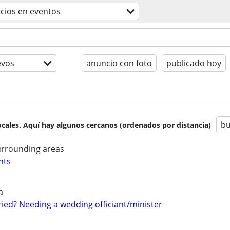
icios en eventos
evos
anuncio con foto
publicado hoy
bu
cales. Aquí hay algunos cercanos (ordenados por distancia)
urrounding areas
nts
a
ried? Needing a wedding officiant/minister