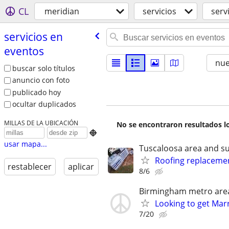
CL
meridian
servicios
serv
servicios en
eventos
nu
buscar solo títulos
anuncio con foto
publicado hoy
ocultar duplicados
MILLAS DE LA UBICACIÓN
No se encontraron resultados lo

usar mapa...
Tuscaloosa area and s
Roofing replaceme
restablecer
aplicar
8/6
Birmingham metro are
Looking to get Mar
7/20