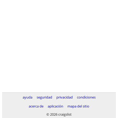
ayuda
seguridad
privacidad
condiciones
acerca de
aplicación
mapa del sitio
© 2026 craigslist