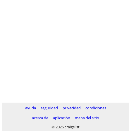
ayuda
seguridad
privacidad
condiciones
acerca de
aplicación
mapa del sitio
© 2026 craigslist