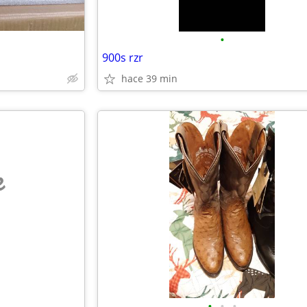
•
900s rzr
hace 39 min
e
•
•
•