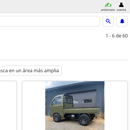
anúnciate
cuenta
1 - 6
de 60
sca en un área más amplia