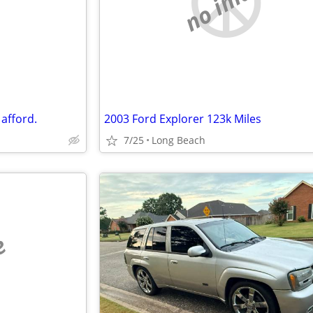
e
no image
 afford.
2003 Ford Explorer 123k Miles
7/25
Long Beach
e