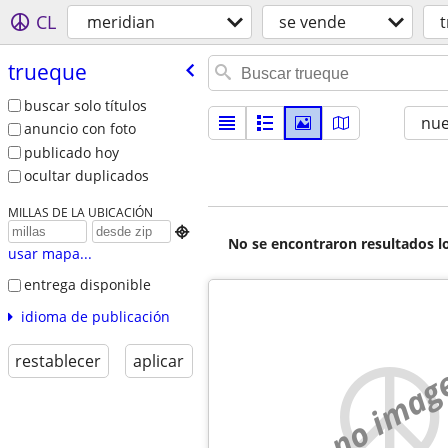
CL
meridian
se vende
trueque
buscar solo títulos
nu
anuncio con foto
publicado hoy
ocultar duplicados
MILLAS DE LA UBICACIÓN

No se encontraron resultados lo
usar mapa...
entrega disponible
idioma de publicación
restablecer
aplicar
no imag