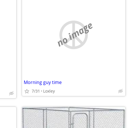
no image
Morning guy time
7/31
Loxley