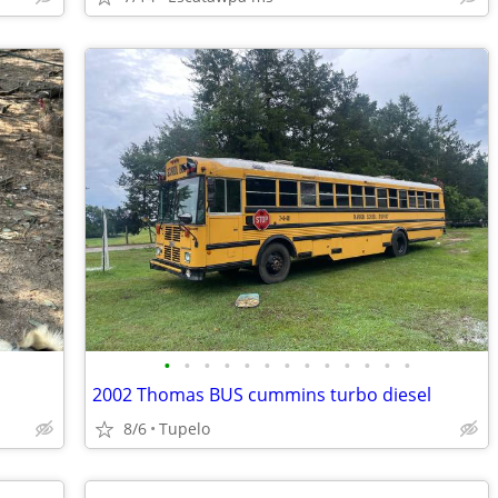
•
•
•
•
•
•
•
•
•
•
•
•
•
2002 Thomas BUS cummins turbo diesel
8/6
Tupelo