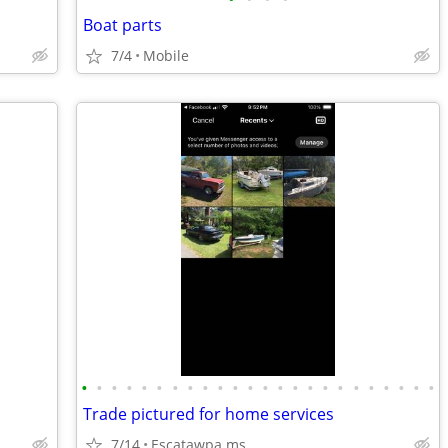
Boat parts
7/4
Mobile
•
•
•
•
•
•
•
•
•
•
•
•
•
•
•
•
•
•
•
•
•
•
•
•
Trade pictured for home services
7/14
Escatawpa ms