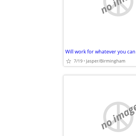
no imag
Will work for whatever you can
7/19
Jasper/Birmingham
no imag