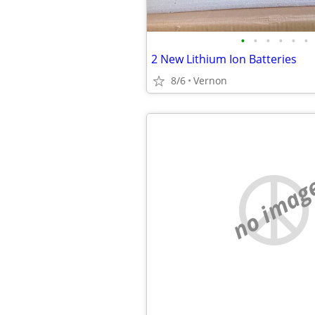
•
•
•
•
•
•
2 New Lithium Ion Batteries
8/6
Vernon
no imag