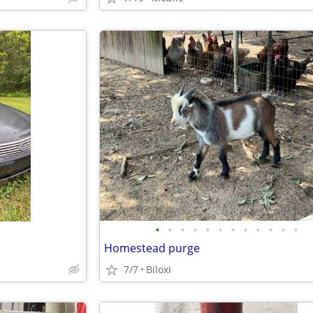
•
•
•
•
•
•
•
•
•
•
•
•
Homestead purge
7/7
Biloxi