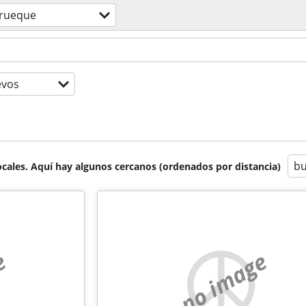
trueque
evos
bu
cales. Aquí hay algunos cercanos (ordenados por distancia)
e
no image