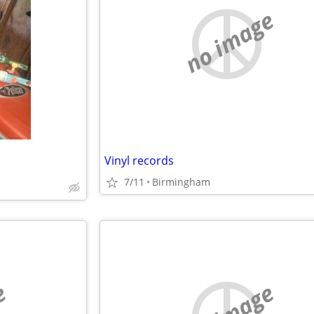
no image
Vinyl records
7/11
Birmingham