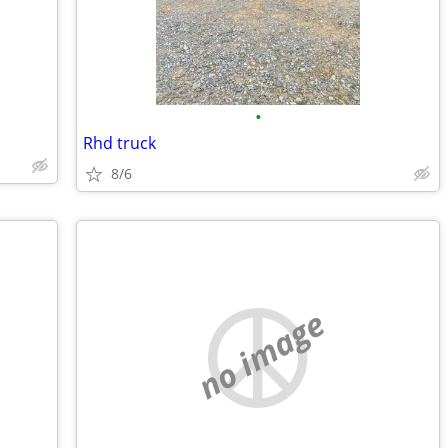
•
Rhd truck
8/6
no image