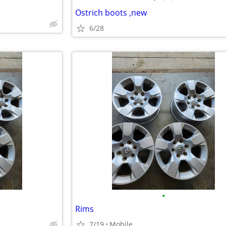
Ostrich boots ,new
6/28
•
Rims
7/19
Mobile