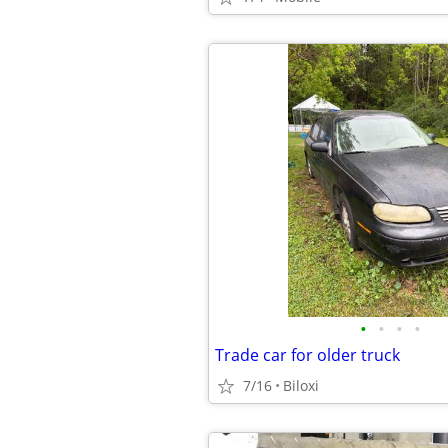
•
•
•
•
Trade car for older truck
7/16
Biloxi