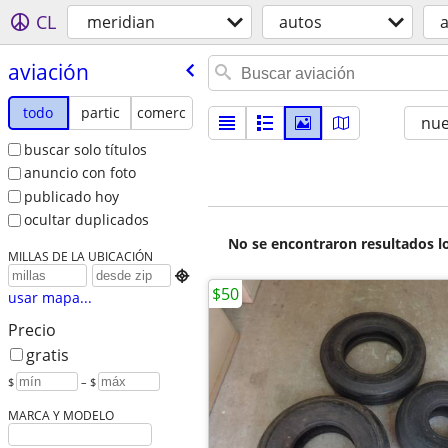
CL
meridian
autos
a
aviación
todo
partic
comerc
nu
buscar solo títulos
anuncio con foto
publicado hoy
ocultar duplicados
No se encontraron resultados lo
MILLAS DE LA UBICACIÓN

$50
usar mapa...
Precio
gratis
$
– $
MARCA Y MODELO