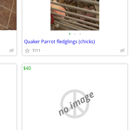
•
•
•
Quaker Parrot fledglings (chicks)
7/11
$40
no image