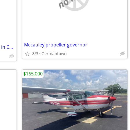
Mccauley propeller governor
Simple Square 2 7/8" Single Prong Hook in Champagne Bronze
8/3
Germantown
$165,000