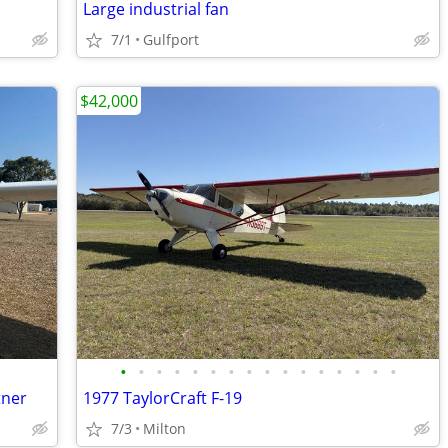
Large industrial fan
7/1
Gulfport
$42,000
•
•
•
•
•
•
•
•
•
•
•
•
•
•
•
•
tner
1977 TaylorCraft F-19
7/3
Milton