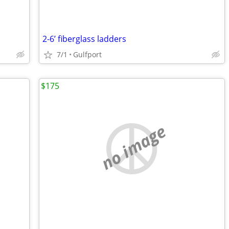
2-6’ fiberglass ladders
7/1
Gulfport
$175
no image