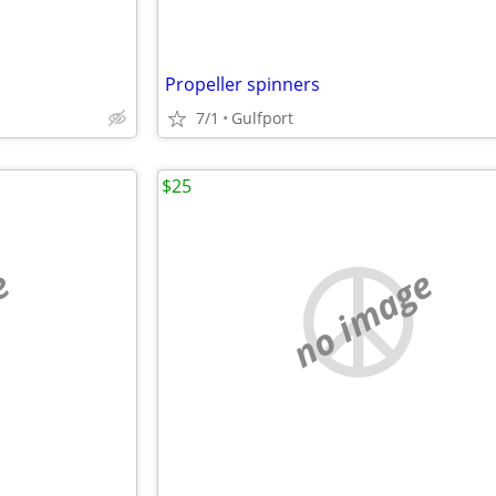
Propeller spinners
7/1
Gulfport
$25
e
no image