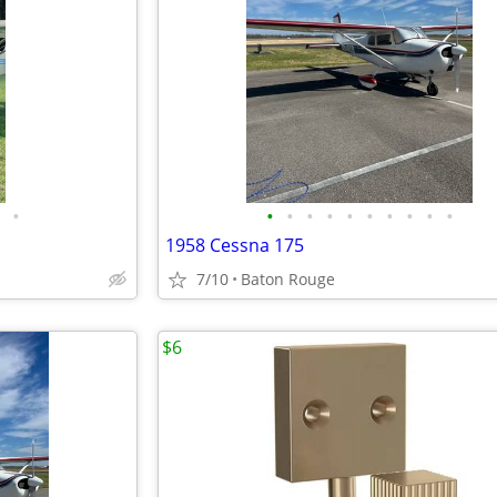
•
•
•
•
•
•
•
•
•
•
•
1958 Cessna 175
7/10
Baton Rouge
$6