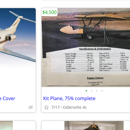
$4,500
•
•
•
•
e Cover
Kit Plane, 75% complete
7/17
Odenville Al