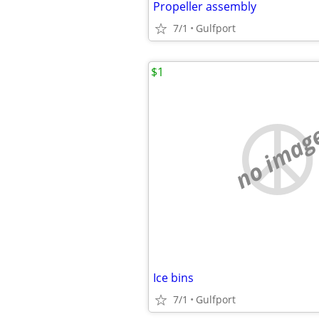
Propeller assembly
7/1
Gulfport
$1
no imag
Ice bins
7/1
Gulfport