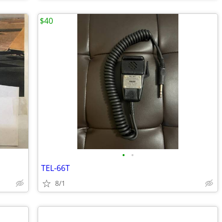
$40
•
•
TEL-66T
8/1