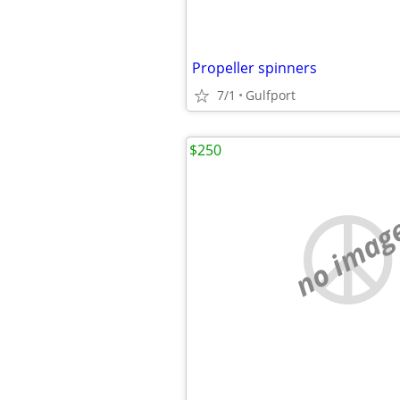
Propeller spinners
7/1
Gulfport
$250
no imag