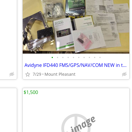
•
•
•
•
•
•
•
•
•
•
Avidyne IFD440 FMS/GPS/NAV/COM NEW in the box
7/29
Mount Pleasant
$1,500
no image