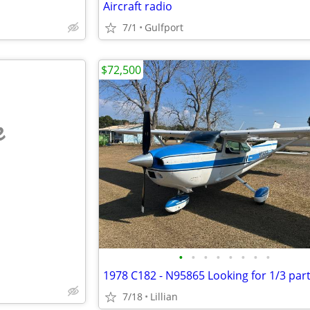
Aircraft radio
7/1
Gulfport
$72,500
e
•
•
•
•
•
•
•
•
1978 C182 - N95865 Looking for 1/3 par
7/18
Lillian