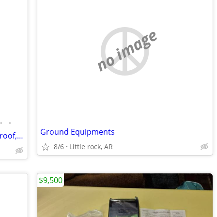
no image
•
•
Ground Equipments
Military Air Force Flyers Coveralls, Fire Proof, all Sizes
8/6
Little rock, AR
$9,500