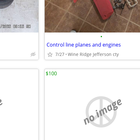
•
Control line planes and engines
7/27
Wine Ridge Jefferson cty
$100
e
no image