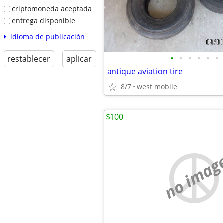
criptomoneda aceptada
entrega disponible
idioma de publicación
•
•
•
•
•
•
restablecer
aplicar
antique aviation tire
8/7
west mobile
$100
no imag