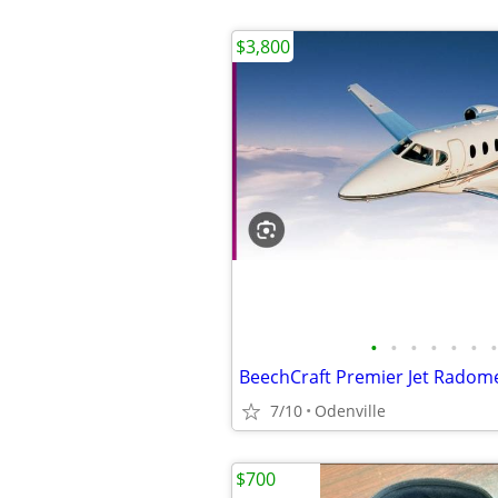
$3,800
•
•
•
•
•
•
•
BeechCraft Premier Jet Radom
7/10
Odenville
$700