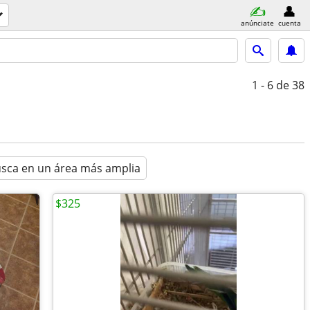
anúnciate
cuenta
1 - 6
de 38
sca en un área más amplia
$325