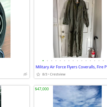
•
•
•
•
•
•
•
•
•
•
•
•
•
•
•
8/3
Crestview
$47,000