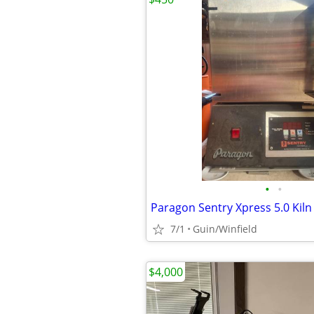
•
•
7/1
Guin/Winfield
$4,000