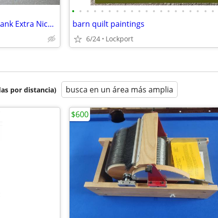
•
•
•
•
•
•
•
•
•
•
•
•
•
•
•
•
•
•
•
•
Pirate Watch Dog Wood Coin Bank Extra Nice Attractive Just Built &Tall
barn quilt paintings
6/24
Lockport
busca en un área más amplia
as por distancia)
$600