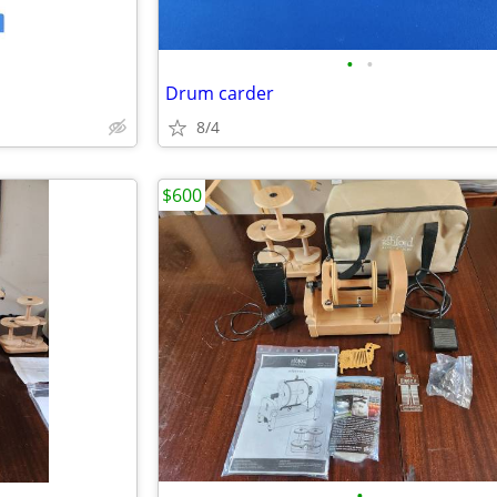
•
•
Drum carder
8/4
$600
•