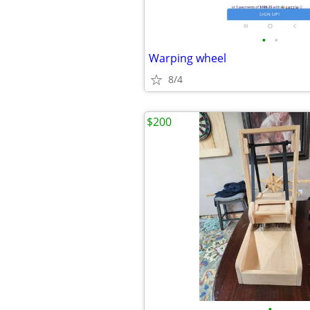
•
•
Warping wheel
8/4
$200
•