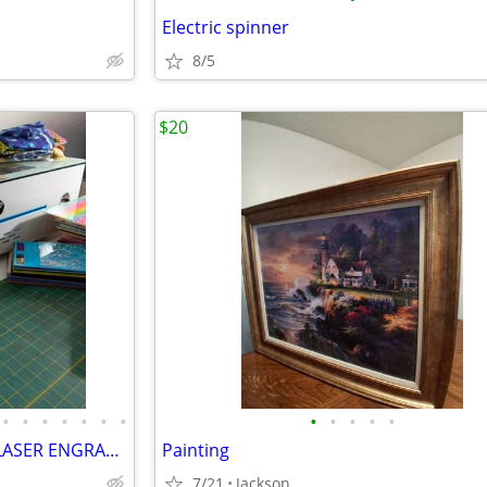
Electric spinner
8/5
$20
•
•
•
•
•
•
•
•
•
•
•
•
OMTECH POLAR 350 50W CO2 LASER ENGRAVER BUNDLE
Painting
7/21
Jackson