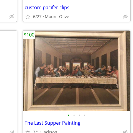
custom pacifer clips
6/27
Mount Olive
$100
•
•
•
•
The Last Supper Painting
7/1
Jackson