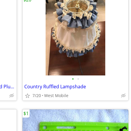
•
•
Paragon SC2 Digital Kiln – 120V Standard Plug – Metal Clay, Glass, Jew
Country Ruffled Lampshade
7/20
West Mobile
$1