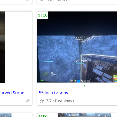
$100
•
Mid 20th Century Heavy Solid Carved Stone Elephant Sculpture Etched Designs
55 inch tv sony
7/7
Tuscaloosa
$650