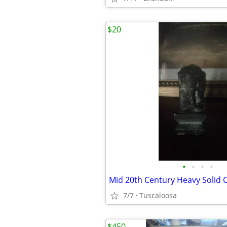
$20
•
•
•
•
7/7
Tuscaloosa
$450