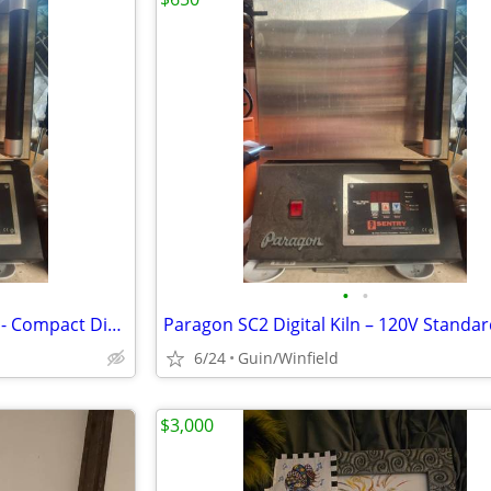
•
•
Paragon Sentry Xpress 5.0 Kiln - Compact Digital Jewelry / PMC / Small
6/24
Guin/Winfield
$3,000