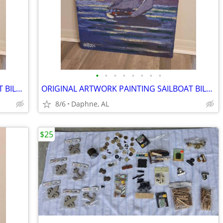
•
•
•
•
•
•
•
•
ORIGINAL ARTWORK PAINTING SAILBOAT BILL HARRISON
ORIGINAL ARTWORK PAINTING SAILBOAT BILL HARRISON
8/6
Daphne, AL
$25