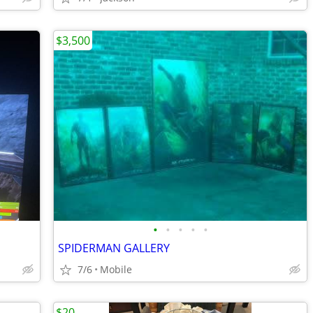
$3,500
•
•
•
•
•
SPIDERMAN GALLERY
7/6
Mobile
$20