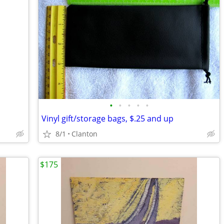
•
•
•
•
•
Vinyl gift/storage bags, $.25 and up
8/1
Clanton
$175