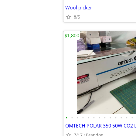
Wool picker
8/5
$1,800
•
•
•
•
•
•
•
•
•
•
•
•
•
7/17
Brandon