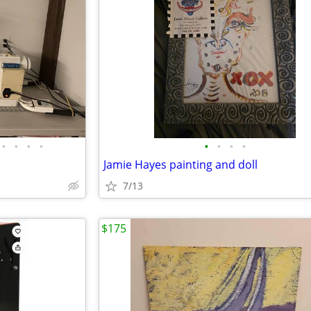
•
•
•
•
•
•
•
•
Jamie Hayes painting and doll
7/13
$175