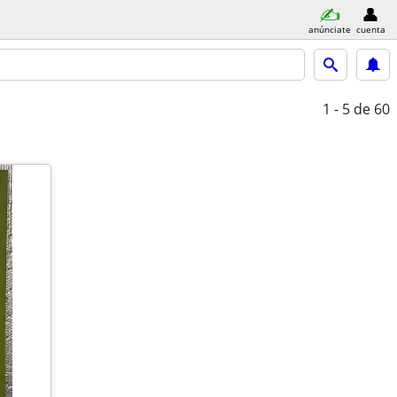
anúnciate
cuenta
1 - 5
de 60