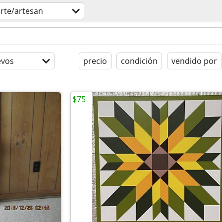
rte/artesan
evos
precio
condición
vendido por
$75