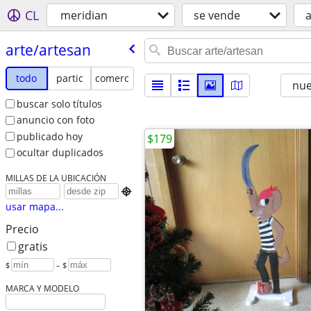
CL
meridian
se vende
a
arte/​artesan
todo
partic
comerc
nu
buscar solo títulos
anuncio con foto
publicado hoy
$179
ocultar duplicados
MILLAS DE LA UBICACIÓN

usar mapa...
Precio
gratis
$
– $
MARCA Y MODELO