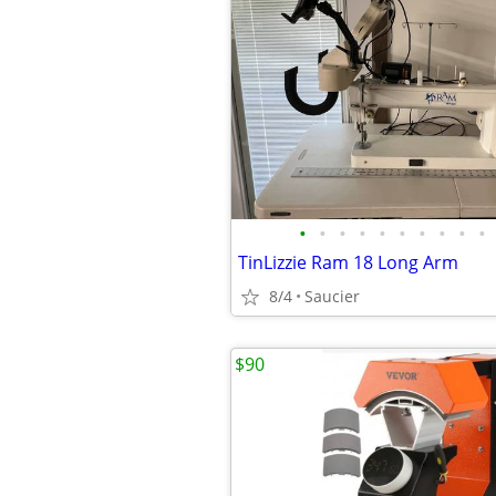
•
•
•
•
•
•
•
•
•
•
TinLizzie Ram 18 Long Arm
8/4
Saucier
$90