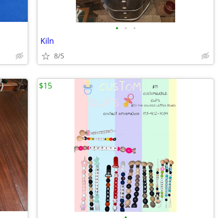
•
•
•
Kiln
8/5
$15
•