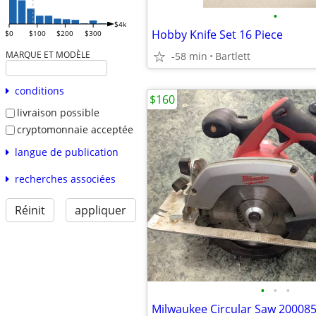
•
$4k
Hobby Knife Set 16 Piece
$0
$100
$200
$300
MARQUE ET MODÈLE
-58 min
Bartlett
conditions
$160
livraison possible
cryptomonnaie acceptée
langue de publication
recherches associées
Réinit
appliquer
•
•
•
Milwaukee Circular Saw 20008