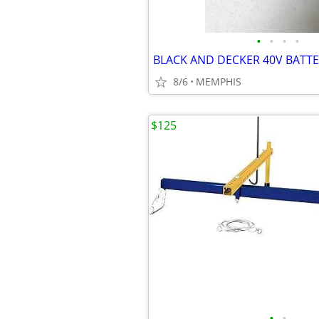
•
•
•
•
8/6
MEMPHIS
$125
•
•