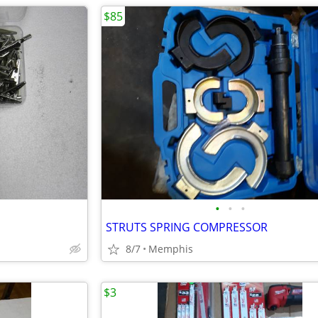
$85
•
•
•
STRUTS SPRING COMPRESSOR
8/7
Memphis
$3