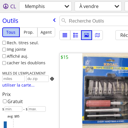
CL
Memphis
À vendre
Outils
Tous
Prop.
Agent
Réc
Rech. titres seul.
Img jointe
Affiché auj.
$15
cacher les doublons
MILES DE L’EMPLACEMENT

utiliser la carte...
Prix
Gratuit
$
– $
avg: $85