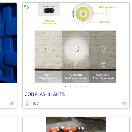
$5
•
•
•
•
•
COB FLASHLIGHTS
8/7