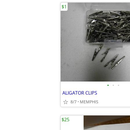
$1
•
•
•
ALIGATOR CLIPS
8/7
MEMPHIS
$25