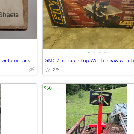
•
•
•
•
3M sandpaper 360 and 400 grit wet dry packages
8/6
$50