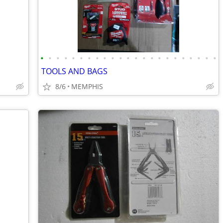
•
•
•
•
•
•
•
•
•
•
•
•
•
•
•
•
•
•
•
•
•
•
•
TOOLS AND BAGS
8/6
MEMPHIS