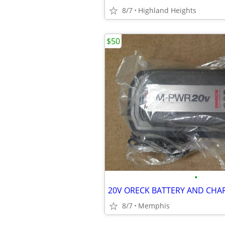
8/7
Highland Heights
$50
•
20V ORECK BATTERY AND CHA
8/7
Memphis