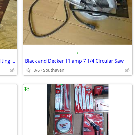
•
GMC 7 in. Table Top Wet Tile Saw with Tilting Bevel Table
Black and Decker 11 amp 7 1/4 Circular Saw
8/6
Southaven
$3