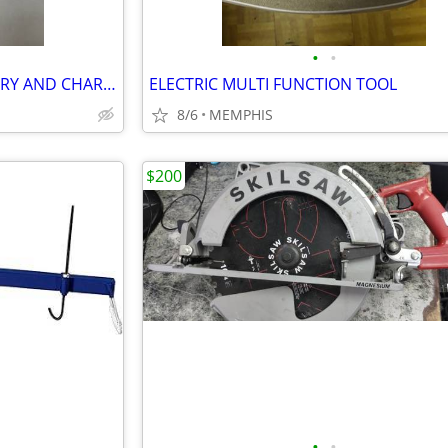
•
•
BLACK AND DECKER 40V BATTERY AND CHARGER
ELECTRIC MULTI FUNCTION TOOL
8/6
MEMPHIS
$200
•
•