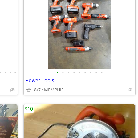
•
•
•
•
•
•
•
•
•
•
•
•
•
Power Tools
8/7
MEMPHIS
$10