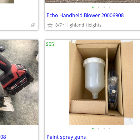
•
•
•
•
Echo Handheld Blower 20006908
8/7
Highland Heights
$65
•
•
•
•
508
Paint spray guns