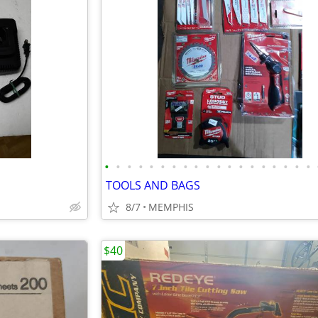
•
•
•
•
•
•
•
•
•
•
•
•
•
•
•
•
•
•
•
TOOLS AND BAGS
8/7
MEMPHIS
$40