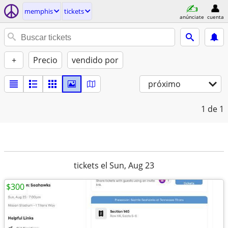
memphis
tickets
anúnciate
cuenta
+
Precio
vendido por
próximo
1
de 1
tickets el Sun, Aug 23
$300