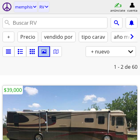
memphis
RV
anúnciate
cuenta
+
Precio
vendido por
tipo carav
año model
+ nuevo
1 - 2
de 60
$39,000