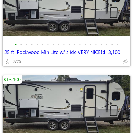
•
•
•
•
•
•
•
•
•
•
•
•
•
•
•
•
•
•
•
•
25 ft. Rockwood MiniLite w/ slide VERY NICE! $13,100
7/25
$13,100