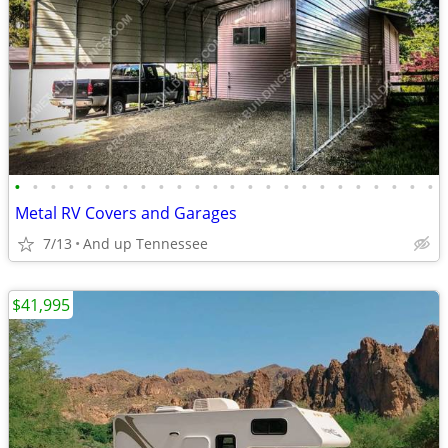
•
•
•
•
•
•
•
•
•
•
•
•
•
•
•
•
•
•
•
•
•
•
•
•
Metal RV Covers and Garages
7/13
And up Tennessee
$41,995