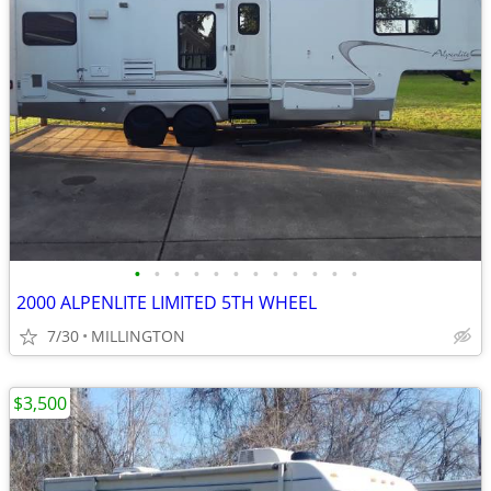
•
•
•
•
•
•
•
•
•
•
•
•
2000 ALPENLITE LIMITED 5TH WHEEL
7/30
MILLINGTON
$3,500