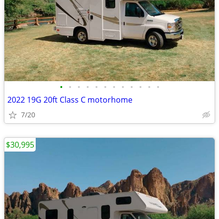
•
•
•
•
•
•
•
•
•
•
•
•
2022 19G 20ft Class C motorhome
7/20
$30,995