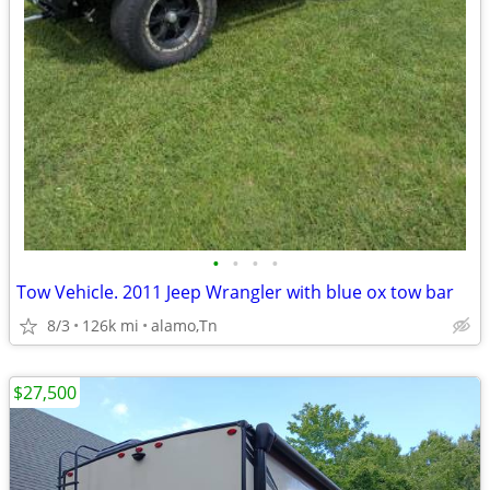
•
•
•
•
Tow Vehicle. 2011 Jeep Wrangler with blue ox tow bar
8/3
126k mi
alamo,Tn
$27,500