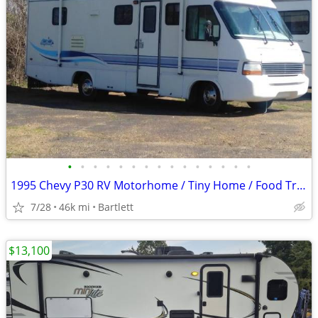
•
•
•
•
•
•
•
•
•
•
•
•
•
•
•
1995 Chevy P30 RV Motorhome / Tiny Home / Food Truck / Needs TLC
7/28
46k mi
Bartlett
$13,100