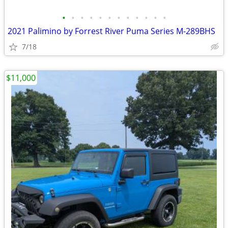
•
•
•
•
•
•
•
•
•
•
•
•
2021 Palimino by Forrest River Puma Series M-289BHS
7/18
$11,000