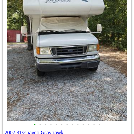
•
•
•
•
•
•
•
•
•
•
•
•
•
2007 31ss jayco Grayhawk