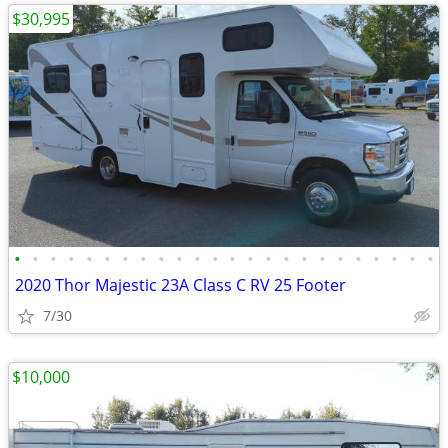
$30,995
•
•
•
•
•
•
•
•
•
•
•
•
•
•
•
•
•
•
•
•
•
•
•
•
2020 Thor Majestic 23A Class C RV 25 Footer
7/30
$10,000