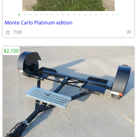
•
•
•
•
•
•
•
•
•
•
•
•
•
•
•
•
•
•
•
Monte Carlo Platinum edition
7/20
$2,100