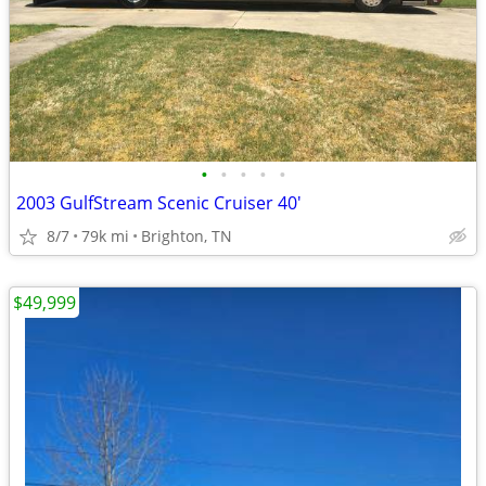
•
•
•
•
•
2003 GulfStream Scenic Cruiser 40'
8/7
79k mi
Brighton, TN
$49,999