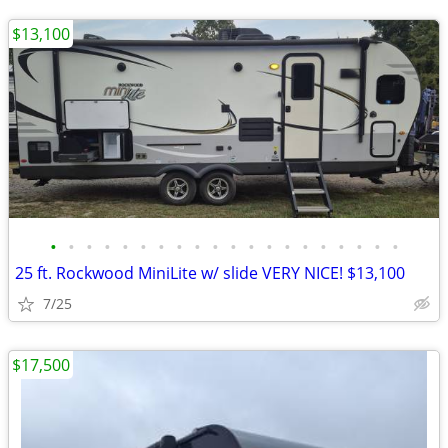
$13,100
•
•
•
•
•
•
•
•
•
•
•
•
•
•
•
•
•
•
•
•
25 ft. Rockwood MiniLite w/ slide VERY NICE! $13,100
7/25
$17,500