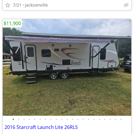
7/21
Jacksonville
$11,900
•
•
•
•
•
•
•
•
•
•
•
•
•
•
•
•
•
•
•
•
•
2016 Starcraft Launch Lite 26RLS