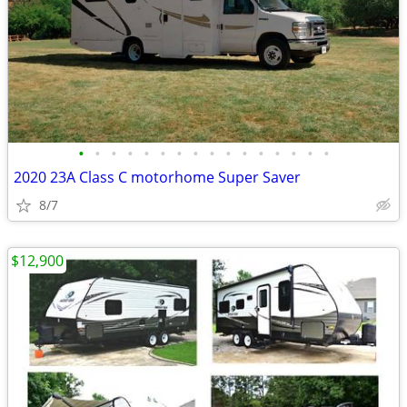
•
•
•
•
•
•
•
•
•
•
•
•
•
•
•
•
2020 23A Class C motorhome Super Saver
8/7
$12,900