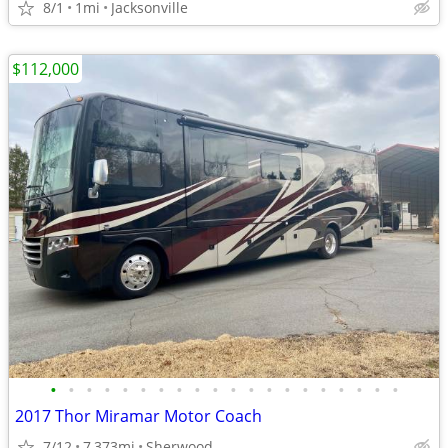
8/1
1mi
Jacksonville
$112,000
•
•
•
•
•
•
•
•
•
•
•
•
•
•
•
•
•
•
•
•
2017 Thor Miramar Motor Coach
7/12
7,373mi
Sherwood