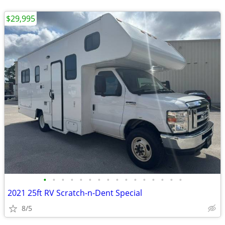
$29,995
•
•
•
•
•
•
•
•
•
•
•
•
•
•
•
•
2021 25ft RV Scratch-n-Dent Special
8/5