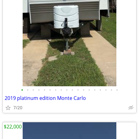
•
•
•
•
•
•
•
•
•
•
•
•
•
•
•
•
•
•
2019 platinum edition Monte Carlo
7/20
$22,000