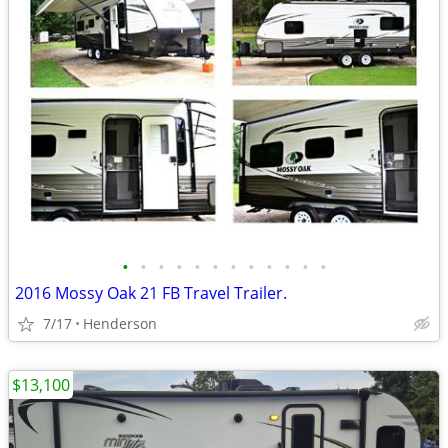
•
•
•
•
•
•
•
•
•
•
•
•
2016 Mossy Oak 21 FB Travel Trailer.
7/17
Henderson
$13,100