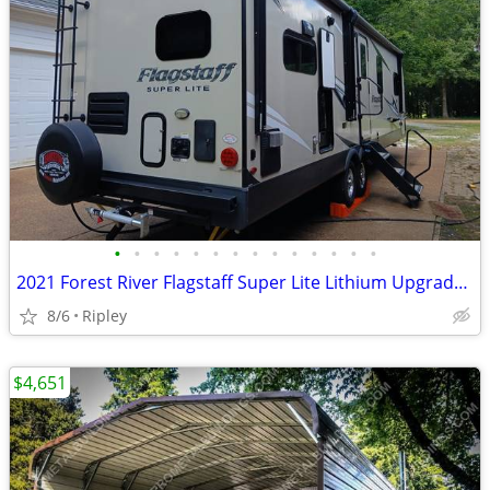
•
•
•
•
•
•
•
•
•
•
•
•
•
•
2021 Forest River Flagstaff Super Lite Lithium Upgrades!
8/6
Ripley
$4,651