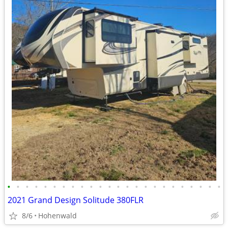
•
•
•
•
•
•
•
•
•
•
•
•
•
•
•
•
•
•
•
•
•
•
•
•
2021 Grand Design Solitude 380FLR
8/6
Hohenwald