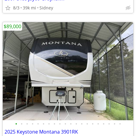
8/3
39k mi
Sidney
$89,000
•
•
•
•
•
•
•
•
•
•
•
•
•
•
•
•
•
•
•
•
2025 Keystone Montana 3901RK