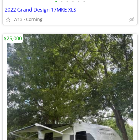
•
•
•
•
•
•
2022 Grand Design 17MKE XLS
7/13
Corning
$25,000