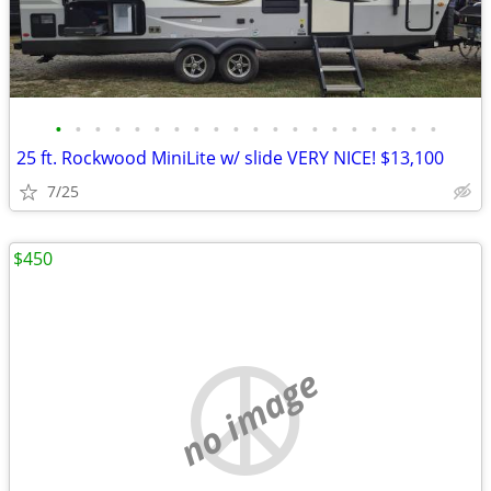
•
•
•
•
•
•
•
•
•
•
•
•
•
•
•
•
•
•
•
•
25 ft. Rockwood MiniLite w/ slide VERY NICE! $13,100
7/25
$450
no image