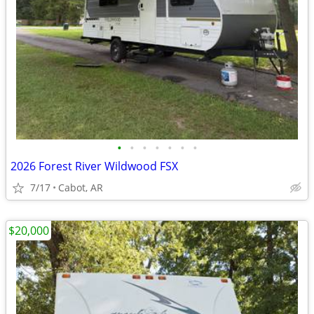
•
•
•
•
•
•
•
2026 Forest River Wildwood FSX
7/17
Cabot, AR
$20,000