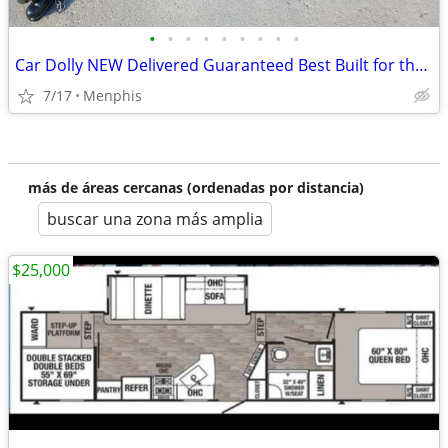
•
•
•
•
•
•
•
•
•
Car Dolly NEW Delivered Guaranteed Best Built for the Money in U.S.!
7/17
Menphis
más de áreas cercanas (ordenadas por distancia)
buscar una zona más amplia
$25,000