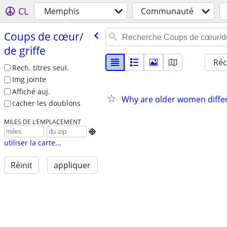
CL
Memphis
Communauté
Coups de cœur/​
de griffe
Réc
Rech. titres seul.
Img jointe
Affiché auj.
Why are older women diffe
cacher les doublons
MILES DE L’EMPLACEMENT

utiliser la carte...
Réinit
appliquer