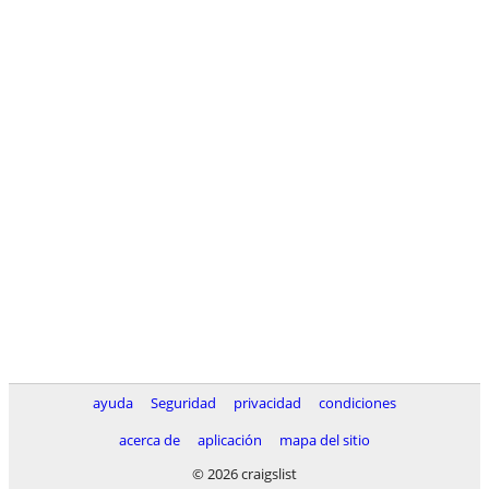
ayuda
Seguridad
privacidad
condiciones
acerca de
aplicación
mapa del sitio
© 2026 craigslist