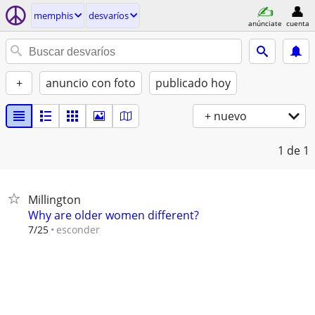
memphis
desvaríos
anúnciate
cuenta
+
anuncio con foto
publicado hoy
+ nuevo
1
de 1
Millington
Why are older women different?
esconder
7/25