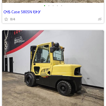
•
•
•
•
•
ᎤᎥᎦ Case 580SN ᎧᎨᎩ
8/4