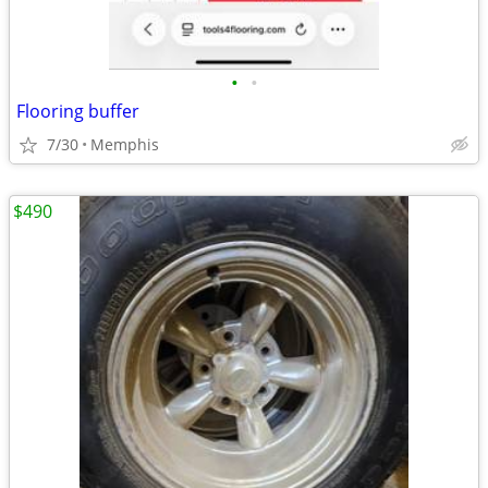
•
•
Flooring buffer
7/30
Memphis
$490