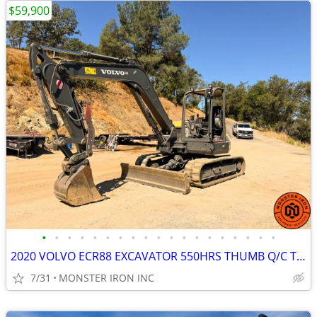
$59,900
•
•
•
•
•
•
•
•
•
•
•
•
•
•
•
•
•
•
•
2020 VOLVO ECR88 EXCAVATOR 550HRS THUMB Q/C TIER 4 OROPS
7/31
MONSTER IRON INC