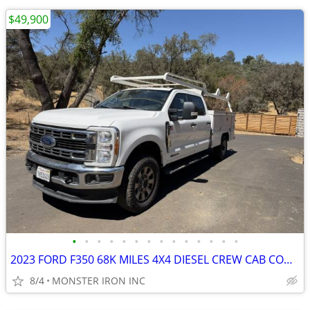
$49,900
•
•
•
•
•
•
•
•
•
•
•
•
•
•
2023 FORD F350 68K MILES 4X4 DIESEL CREW CAB CONTRACTOR BODY
8/4
MONSTER IRON INC