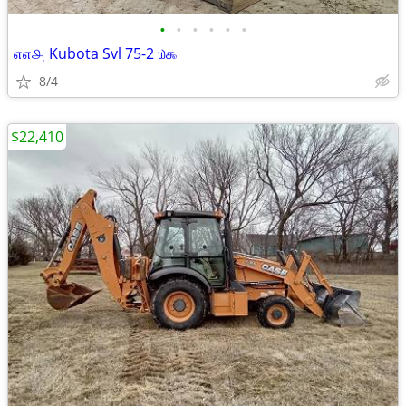
•
•
•
•
•
•
௭௭௮ Kubota Svl 75-2 ௰௯
8/4
$22,410