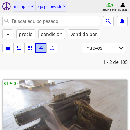
memphis
equipo pesado
anúnciate
cuenta
+
precio
condición
vendido por
nuevos
1 - 2
de 105
$1,500