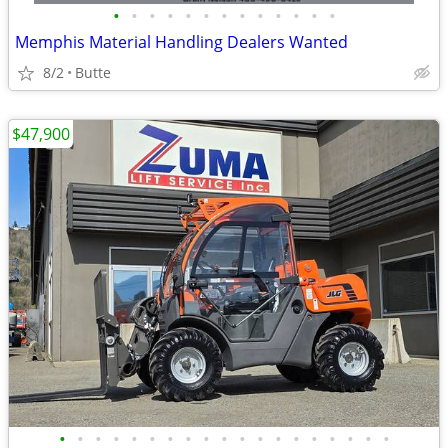
•
•
•
•
•
•
•
•
•
•
•
•
•
Memphis Material Handling Dealers Wanted
8/2
Butte
$47,900
•
•
•
•
•
•
•
•
•
•
•
•
•
•
•
•
•
•
•