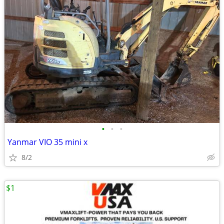
•
•
•
Yanmar VIO 35 mini x
8/2
$1