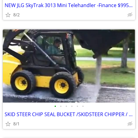
NEW JLG SkyTrak 3013 Mini Telehandler -Finance $995 Per Mo*
8/2
•
•
•
•
•
•
SKID STEER CHIP SEAL BUCKET /SKIDSTEER CHIPPER / GRAVEL SPREADER PLEA
8/1