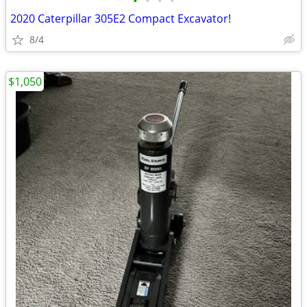
•
•
•
•
2020 Caterpillar 305E2 Compact Excavator!
8/4
$1,050