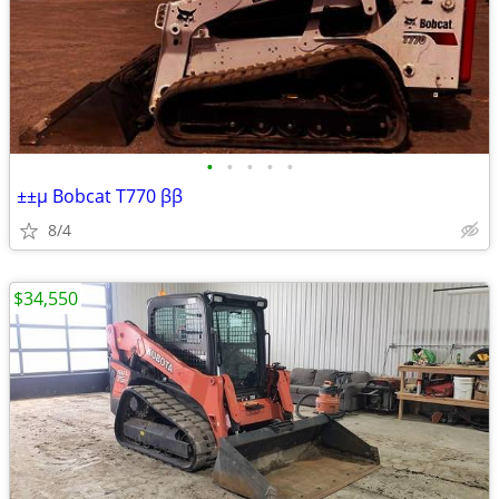
•
•
•
•
•
±±µ Bobcat T770 ββ
8/4
$34,550