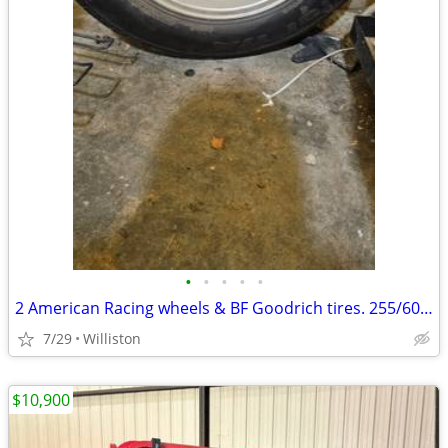
•
•
•
•
•
2 American Racing wheels & BF Goodrich tires. 255/60R15
7/29
Williston
$10,900