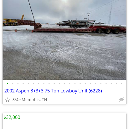
•
•
•
•
•
•
•
•
•
•
•
•
•
•
•
•
•
•
•
•
•
•
•
2002 Aspen 3+3+3 75 Ton Lowboy Unit (6228)
8/4
Memphis, TN
$32,000