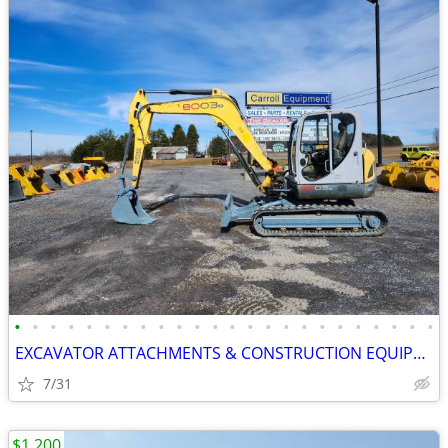
•
•
•
•
•
•
•
•
•
•
•
•
•
•
•
•
•
•
•
•
•
•
•
•
EXCAVATOR ATTACHMENTS & CONSTRUCTION EQUIPMENT ON SALE!!!
7/31
$1,200