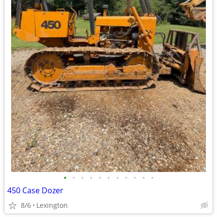
•
•
•
•
•
•
•
•
•
•
•
450 Case Dozer
8/6
Lexington