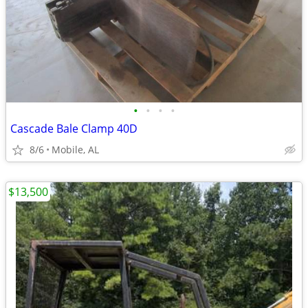
•
•
•
•
Cascade Bale Clamp 40D
8/6
Mobile, AL
$13,500