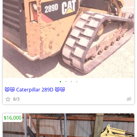
•
•
•
•
😾😿 Caterpillar 289D 😾😿
8/3
$16,000