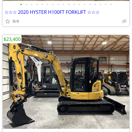
•
•
•
•
•
•
•
•
•
•
•
•
•
•
•
•
•
•
☆☆☆ 2020 HYSTER H100FT FORKLIFT ☆☆☆
8/4
$23,400