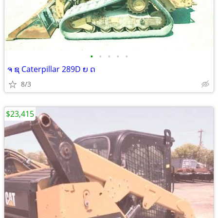
•
•
•
•
•
ຈ ຊ Caterpillar 289D ຍ ດ
8/3
$23,415