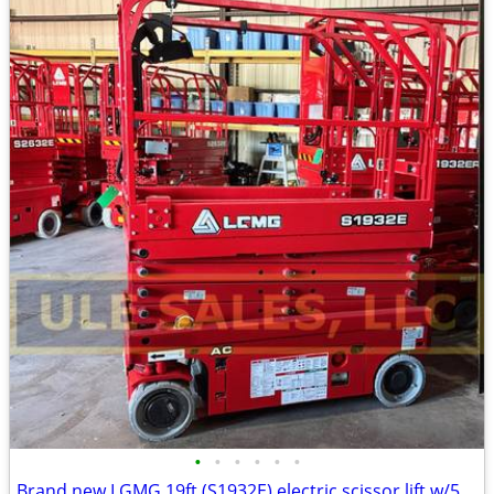
•
•
•
•
•
•
Brand new LGMG 19ft (S1932E) electric scissor lift w/5-year warranty