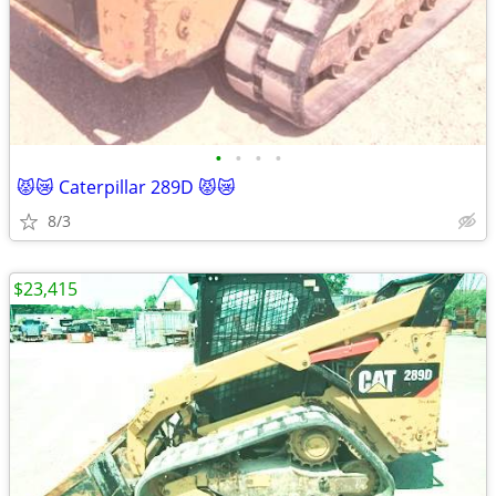
•
•
•
•
😾😿 Caterpillar 289D 😾😿
8/3
$23,415