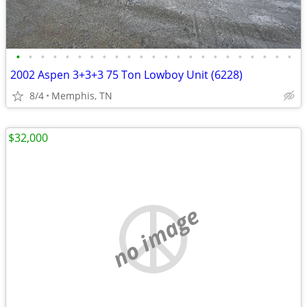
•
•
•
•
•
•
•
•
•
•
•
•
•
•
•
•
•
•
•
•
•
•
•
2002 Aspen 3+3+3 75 Ton Lowboy Unit (6228)
8/4
Memphis, TN
$32,000
no image