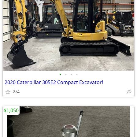
•
•
•
•
2020 Caterpillar 305E2 Compact Excavator!
8/4
$1,050