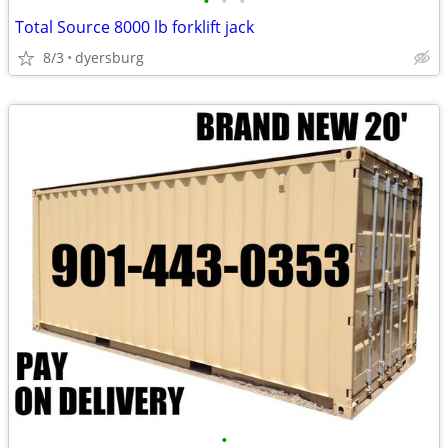
•
•
•
Total Source 8000 lb forklift jack
8/3
dyersburg
•