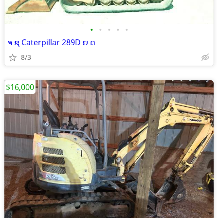
•
•
•
•
•
ຈ ຊ Caterpillar 289D ຍ ດ
8/3
$16,000