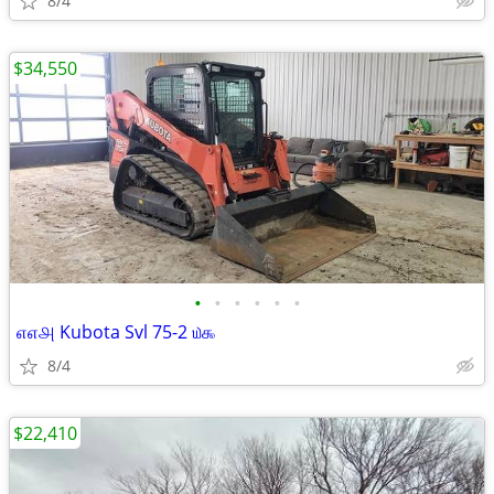
8/4
$34,550
•
•
•
•
•
•
௭௭௮ Kubota Svl 75-2 ௰௯
8/4
$22,410