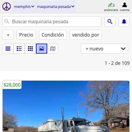
memphis
maquinaria pesada
anúnciate
cuenta
+
Precio
Condición
vendido por
+ nuevo
1 - 2
de 109
$28,000