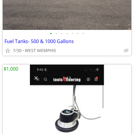
•
•
•
•
•
•
•
Fuel Tanks- 500 & 1000 Gallons
7/30
WEST MEMPHIS
$1,000