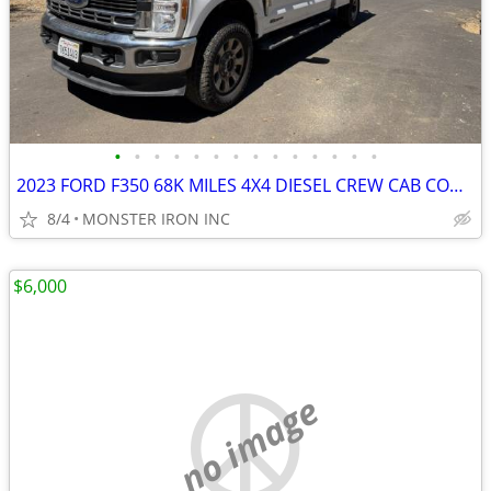
•
•
•
•
•
•
•
•
•
•
•
•
•
•
2023 FORD F350 68K MILES 4X4 DIESEL CREW CAB CONTRACTOR BODY
8/4
MONSTER IRON INC
$6,000
no image