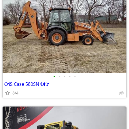
•
•
•
•
•
ᎤᎥᎦ Case 580SN ᎧᎨᎩ
8/4