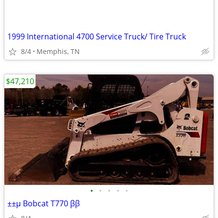
1999 International 4700 Service Truck/ Tire Truck
8/4
Memphis, TN
$47,210
•
•
•
•
•
±±µ Bobcat T770 ββ