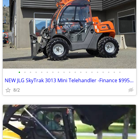
•
•
•
•
•
•
•
•
•
•
•
•
•
•
•
•
•
•
•
NEW JLG SkyTrak 3013 Mini Telehandler -Finance $995 Per Mo*
8/2