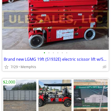
•
•
•
•
•
•
Brand new LGMG 19ft (S1932E) electric scissor lift w/5-year warranty
7/29
Memphis
$2,000