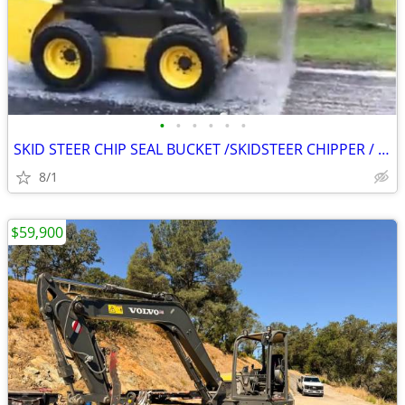
•
•
•
•
•
•
SKID STEER CHIP SEAL BUCKET /SKIDSTEER CHIPPER / GRAVEL SPREADER PLEA
8/1
$59,900