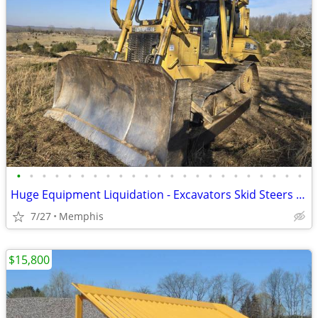
•
•
•
•
•
•
•
•
•
•
•
•
•
•
•
•
•
•
•
•
•
•
•
Huge Equipment Liquidation - Excavators Skid Steers Dump Truck Trailer
7/27
Memphis
$15,800