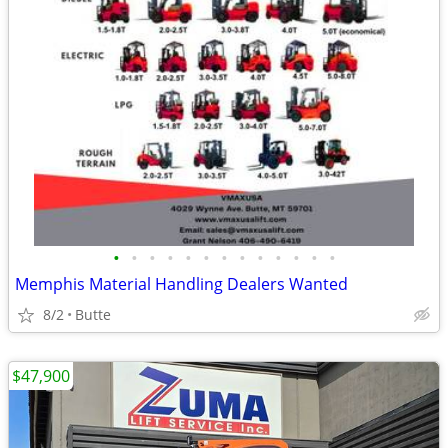
•
•
•
•
•
•
•
•
•
•
•
•
•
Memphis Material Handling Dealers Wanted
8/2
Butte
$47,900