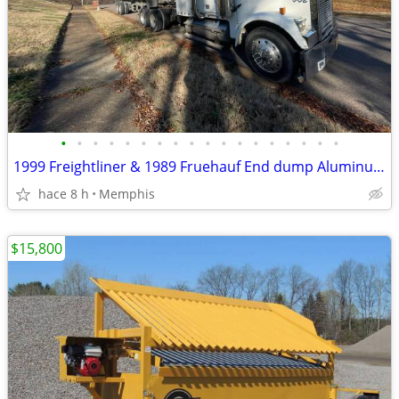
•
•
•
•
•
•
•
•
•
•
•
•
•
•
•
•
•
•
1999 Freightliner & 1989 Fruehauf End dump Aluminum
hace 8 h
Memphis
$15,800