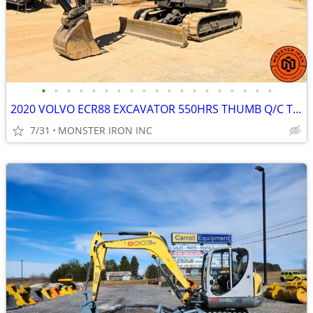
•
•
•
•
•
•
•
•
•
•
•
•
•
•
•
•
•
•
•
2020 VOLVO ECR88 EXCAVATOR 550HRS THUMB Q/C TIER 4 OROPS
7/31
MONSTER IRON INC