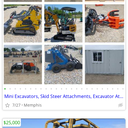
•
•
•
•
•
•
•
•
•
•
•
•
•
•
•
•
•
•
•
•
•
•
•
•
Mini Excavators, Skid Steer Attachments, Excavator Attachments
7/27
Memphis
$25,000