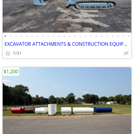
•
•
•
•
•
•
•
•
•
•
•
•
•
•
•
•
•
•
•
•
•
•
•
•
EXCAVATOR ATTACHMENTS & CONSTRUCTION EQUIPMENT ON SALE!!!
7/31
$1,200