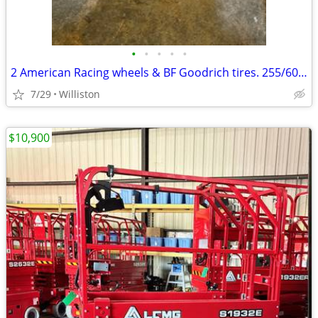
•
•
•
•
•
2 American Racing wheels & BF Goodrich tires. 255/60R15
7/29
Williston
$10,900