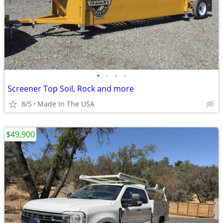
•
•
•
•
Screener Top Soil, Rock and more
8/5
Made In The USA
$49,900